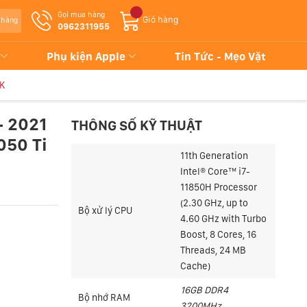
Gọi mua hàng
Giỏ hàng
 hàng
0962311955
Phụ kiện Apple
Tin Tức - Mẹo Vặt
2K
- 2021
THÔNG SỐ KỸ THUẬT
050 Ti
11th Generation
Intel® Core™ i7-
11850H Processor
(2.30 GHz, up to
Bộ xử lý CPU
4.60 GHz with Turbo
Boost, 8 Cores, 16
Threads, 24 MB
Cache)
16GB DDR4
Bộ nhớ RAM
3200MHz