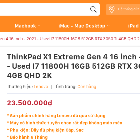
Hệ thống cửa
Macbook
iMac - Mac Desktop
iPad
en 4 16 inch - 2021 - Used I7 11800H 16GB 512GB RTX 3050 Ti 4GB QHD 
ThinkPad X1 Extreme Gen 4 16 inch 
- Used I7 11800H 16GB 512GB RTX 3
4GB QHD 2K
Thương hiệu:
Lenovo
|
Tình trạng:
Còn hàng
23.500.000₫
* Sản phẩm chính hãng Lenovo đã qua sử dụng
* Máy có hình thức tuyển chọn rất đẹp không móp méo
* Phụ kiện: Đầy đủ phụ kiện Cáp, Sạc
* Bảo hành 6 Tháng