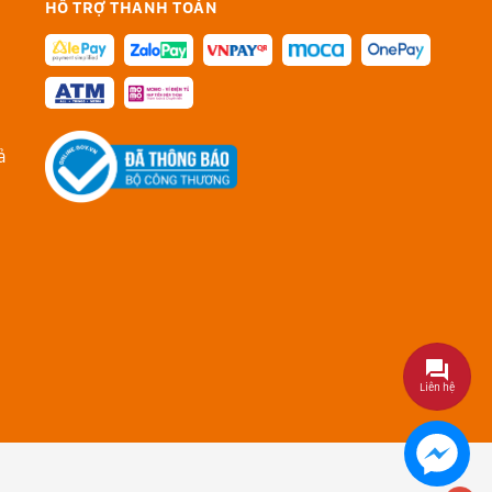
HỖ TRỢ THANH TOÁN
ả
Liên hệ