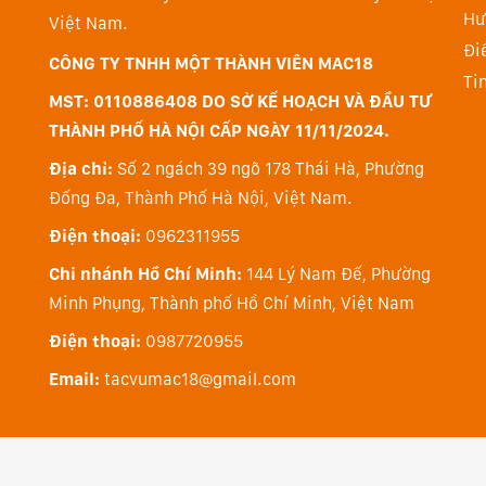
Hư
Việt Nam.
Về màn hình, thay đổi lớn nhất với ThinkPad X1 Extreme
Đi
điểm chung của hầu hết các sản phẩm cao cấp mới r
CÔNG TY TNHH MỘT THÀNH VIÊN MAC18
Ti
trước, tỉ lệ này sẽ cho phép người dùng bao quát đư
MST: 0110886408 DO SỞ KẾ HOẠCH VÀ ĐẦU TƯ
cải thiện hiệu suất làm việc về lâu dài.
THÀNH PHỐ HÀ NỘI CẤP NGÀY 11/11/2024.
Địa chỉ:
Số 2 ngách 39 ngõ 178 Thái Hà, Phường
Đống Đa, Thành Phố Hà Nội, Việt Nam.
Điện thoại:
0962311955
Chi nhánh Hồ Chí Minh:
144 Lý Nam Đế, Phường
Minh Phụng, Thành phố Hồ Chí Minh, Việt Nam
Điện thoại:
0987720955
Email:
tacvumac18@gmail.com