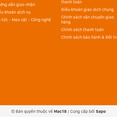
thanh toán
ớng dẫn giao nhận
 Gen 4 so với thế hệ cũ sẽ là tỉ lệ 16: 10, vốn đang là
Điều khoản giao dịch chung
ều khoản dịch vụ
a mắt. So với 16:9 trên những mẫu máy laptop Lenovo
Chính sách vận chuyển giao
n tức - Mẹo vặt - Công nghệ
ợc nhiều nội dung hơn trên cùng một khung hình, qua đó
hàng
Chính sách thanh toán
Chính sách bảo hành & Đổi tr
© Bản quyền thuộc về
Mac18
|
Cung cấp bởi
Sapo