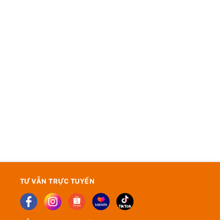
TƯ VẪN TRỰC TUYẾN