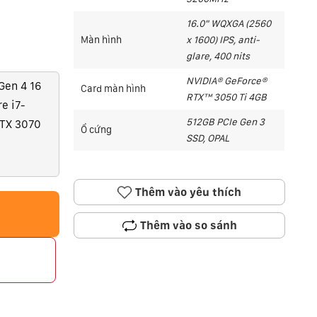
16.0" WQXGA (2560
Màn hình
x 1600) IPS, anti-
glare, 400 nits
NVIDIA® GeForce®
Gen 4 16
Card màn hình
RTX™ 3050 Ti 4GB
e i7-
512GB PCIe Gen 3
TX 3070
Ổ cứng
SSD, OPAL
Thêm vào yêu thích
Thêm vào so sánh
p