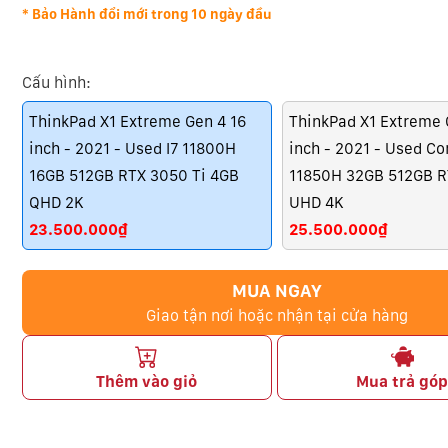
* Bảo Hành đổi mới trong 10 ngày đầu
Cấu hình:
ThinkPad X1 Extreme Gen 4 16
ThinkPad X1 Extreme 
inch - 2021 - Used I7 11800H
inch - 2021 - Used Cor
16GB 512GB RTX 3050 Ti 4GB
11850H 32GB 512GB R
QHD 2K
UHD 4K
23.500.000₫
25.500.000₫
MUA NGAY
Giao tận nơi hoặc nhận tại cửa hàng
Thêm vào giỏ
Mua trả gó