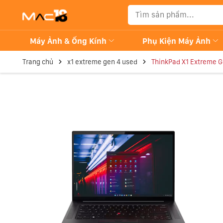
Máy Ảnh & Ống Kính
Phụ Kiện Máy Ảnh
Trang chủ
x1 extreme gen 4 used
ThinkPad X1 Extreme G