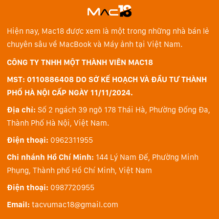
Hiện nay, Mac18 được xem là một trong những nhà bán lẻ
chuyên sâu về MacBook và Máy ảnh tại Việt Nam.
Về độ phân giải, ThinkPad X1 Extreme Gen 4 sẽ có hai
CÔNG TY TNHH MỘT THÀNH VIÊN MAC18
tuỳ chọn là 2.5K và 4K (có thể cảm ứng được hoặc
MST: 0110886408 DO SỞ KẾ HOẠCH VÀ ĐẦU TƯ THÀNH
không), đi kèm khả năng hỗ trợ lên tới 10-bit màu (chỉ
PHỐ HÀ NỘI CẤP NGÀY 11/11/2024.
phiên bản 4K có) cùng độ phủ màu cao (100% sRGB,
Địa chỉ:
Số 2 ngách 39 ngõ 178 Thái Hà, Phường Đống Đa,
100% DCI-P3). Tất cả những thông số trên sẽ biến sản
Thành Phố Hà Nội, Việt Nam.
phẩm trở thành trợ thủ đắc lực cho người dùng làm
sáng tạo, với khả năng đảm đương rất tốt các tác vụ
Điện thoại:
0962311955
cần độ chính xác màu sắc cao (Chỉnh sửa màu ảnh,
Chi nhánh Hồ Chí Minh:
144 Lý Nam Đế, Phường Minh
màu video, thiết kế 2D, v.v).
Phụng, Thành phố Hồ Chí Minh, Việt Nam
Phía trên màn hình máy tất nhiên sẽ hỗ trợ webcam,
Điện thoại:
0987720955
với cơ chế cần gạt ThinkShutter giúp tăng cường bảo
Email:
tacvumac18@gmail.com
mật và ngăn chặn bụi bặm tốt. Cảm biến Windows