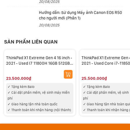
Kết hợp với phong cách thiết kế tối giản, đậm chất
20/08/2025
doanh nhân đặc trưng; ThinkPad X1 Extreme Gen 4 có
Hướng dẫn: Sử dụng Máy ảnh Canon EOS R50
thể gắn bó với người dùng ở khắp mọi nơi.
cho người mới (Phần 1)
20/08/2025
Màn hình xuất sắc với tỉ lệ mới
Về màn hình, thay đổi lớn nhất với ThinkPad X1
SẢN PHẨM LIÊN QUAN
Extreme Gen 4 so với thế hệ cũ sẽ là tỉ lệ 16: 10, vốn
đang là điểm chung của hầu hết các sản phẩm cao cấp
ThinkPad X1 Extreme Gen 4 16 inch -
ThinkPad X1 Extreme Gen 4
2021 - Used I7 11800H 16GB 512GB
2021 - Used Core i7-1185
mới ra mắt. So với 16:9 trên những mẫu máy laptop
RTX 3050 Ti 4GB QHD 2K
512GB RTX 3070 UHD 4K
Lenovo trước, tỉ lệ này sẽ cho phép người dùng bao
23.500.000₫
25.500.000₫
quát được nhiều nội dung hơn trên cùng một khung
✓ Tặng kèm Balo
✓ Tặng kèm Balo
hình, qua đó cải thiện hiệu suất làm việc về lâu dài.
✓
Cài đặt phần mềm, vệ sinh máy miễn
✓
Cài đặt phần mềm, vệ sinh
phí
phí
✓
Giao hàng tận nhà toàn quốc
✓
Giao hàng tận nhà toàn qu
✓
Thanh toán khi nhận hàng (nội thành)
✓
Thanh toán khi nhận hàng 