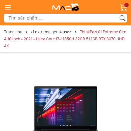
Trang chủ
x1 extreme gen 4 used
ThinkPad X1 Extreme Gen
4 16 inch - 2021 - Used Core i7-11850H 32GB 512GB RTX 3070 UHD
4K