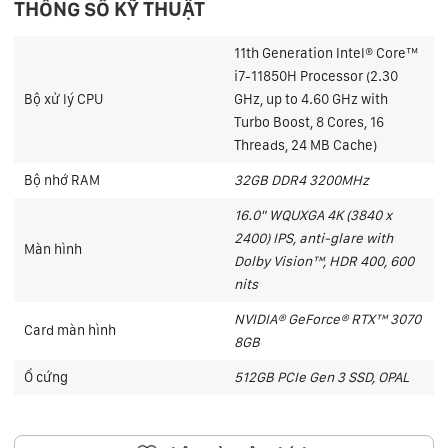
THÔNG SỐ KỸ THUẬT
11th Generation Intel® Core™
i7-11850H Processor (2.30
Bộ xử lý CPU
GHz, up to 4.60 GHz with
Turbo Boost, 8 Cores, 16
Threads, 24 MB Cache)
Bộ nhớ RAM
32GB DDR4 3200MHz
16.0" WQUXGA 4K (3840 x
2400) IPS, anti-glare with
Màn hình
Dolby Vision™, HDR 400, 600
nits
NVIDIA® GeForce® RTX™ 3070
Card màn hình
8GB
Ổ cứng
512GB PCIe Gen 3 SSD, OPAL