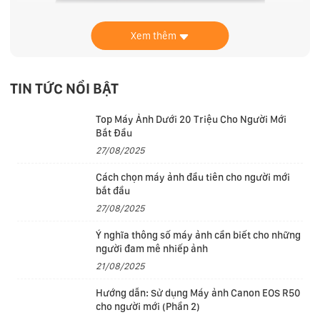
Xem thêm
Còn lại, sự mỏng nhẹ vẫn được duy trì tốt trên X1
TIN TỨC NỔI BẬT
Extreme Gen 4, giúp sản phẩm đảm bảo độ cơ động
trong quá trình sử dụng hàng ngày. Phần vỏ máy vẫn
Top Máy Ảnh Dưới 20 Triệu Cho Người Mới
Bắt Đầu
sẽ được kết hợp từ nhiều loại vật liệu cao cấp: Magie
27/08/2025
phủ nhung cho nắp máy, Benzel cho viền màn hình,
cùng với đó là hợp kim Nhôm – Magie cho khung phím
Cách chọn máy ảnh đầu tiên cho người mới
bắt đầu
và nắp đáy. Trừ nắp đáy của chiếc laptop này thì các
27/08/2025
khu vực như nắp máy hay khung phím, chiếu nghỉ đều
sẽ được phủ nhung; cho trải nghiệm mềm mịn dễ chịu
Ý nghĩa thông số máy ảnh cần biết cho những
người đam mê nhiếp ảnh
nhưng cũng rất bám mồ hôi và dấu vân tay. Riêng
21/08/2025
phiên bản cao nhất thì nắp máy sẽ được phủ Carbon-
fiber thay thế.
Hướng dẫn: Sử dụng Máy ảnh Canon EOS R50
cho người mới (Phần 2)