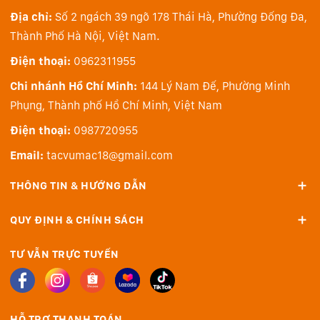
Địa chỉ:
Số 2 ngách 39 ngõ 178 Thái Hà, Phường Đống Đa,
Thành Phố Hà Nội, Việt Nam.
Điện thoại:
0962311955
Chi nhánh Hồ Chí Minh:
144 Lý Nam Đế, Phường Minh
Phụng, Thành phố Hồ Chí Minh, Việt Nam
Điện thoại:
0987720955
Email:
tacvumac18@gmail.com
THÔNG TIN & HƯỚNG DẪN
QUY ĐỊNH & CHÍNH SÁCH
TƯ VẪN TRỰC TUYẾN
HỖ TRỢ THANH TOÁN