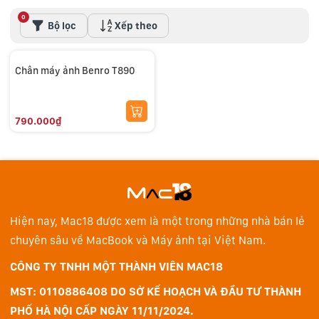
0
Bộ lọc
Xếp theo
Chân máy ảnh Benro T890
790.000₫
Hiện nay, Mac18 được xem là một trong những nhà bán lẻ
chuyên sâu về MacBook và Máy ảnh tại Việt Nam.
CÔNG TY TNHH MỘT THÀNH VIÊN MAC18
MST: 0110886408 DO SỞ KẾ HOẠCH VÀ ĐẦU TƯ THÀNH
PHỐ HÀ NỘI CẤP NGÀY 11/11/2024.