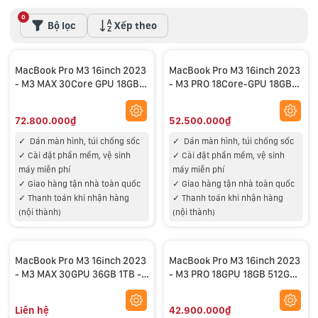
0
Bộ lọc
Xếp theo
MacBook Pro M3 16inch 2023
MacBook Pro M3 16inch 2023
- M3 MAX 30Core GPU 18GB
- M3 PRO 18Core-GPU 18GB
512GB - NEW
512GB - NEW
72.800.000₫
52.500.000₫
✓
Dán màn hình, túi chống sốc
✓
Dán màn hình, túi chống sốc
✓
Cài đặt phần mềm, vệ sinh
✓
Cài đặt phần mềm, vệ sinh
máy miễn phí
máy miễn phí
✓
Giao hàng tận nhà toàn quốc
✓
Giao hàng tận nhà toàn quốc
✓
Thanh toán khi nhận hàng
✓
Thanh toán khi nhận hàng
(nội thành)
(nội thành)
MacBook Pro M3 16inch 2023
MacBook Pro M3 16inch 2023
- M3 MAX 30GPU 36GB 1TB -
- M3 PRO 18GPU 18GB 512GB -
OPENBOX
OPENBOX
Liên hệ
42.900.000₫