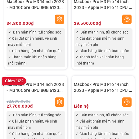
MacBook Pro M3 14inch 2023
Macbook Pro M3 Pro 14 inch
- M3 10Core GPU 8GB 512GB -
2023 - Apple M3 Pro 11 CPU -
NEW
14 GPU Ram 18GB 512GB-
Likenew
34.800.000₫
39.500.000₫
✓
Dán màn hình, túi chống sốc
✓
Dán màn hình, túi chống sốc
✓
Cài đặt phần mềm, vệ sinh
✓
Cài đặt phần mềm, vệ sinh
máy miễn phí
máy miễn phí
✓
Giao hàng tận nhà toàn quốc
✓
Giao hàng tận nhà toàn quốc
✓
Thanh toán khi nhận hàng
✓
Thanh toán khi nhận hàng
(nội thành)
(nội thành)
Giảm 16%
MacBook Pro M3 14inch 2023
Macbook Pro M3 Pro 14 inch
- M3 10Core GPU 8GB 512GB -
2023 - Apple M3 Pro 11 CPU -
OPENBOX
14 GPU Ram 18GB 512GB-New
32.900.000₫
Refurbished
27.700.000₫
Liên hệ
✓
Dán màn hình, túi chống sốc
✓
Dán màn hình, túi chống sốc
✓
Cài đặt phần mềm, vệ sinh
✓
Cài đặt phần mềm, vệ sinh
máy miễn phí
máy miễn phí
✓
Giao hàng tận nhà toàn quốc
✓
Giao hàng tận nhà toàn quốc