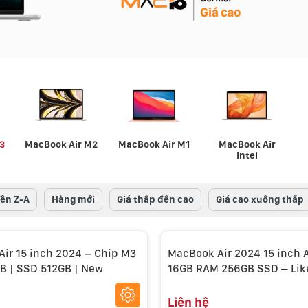
3
MacBook Air M2
MacBook Air M1
MacBook Air
Intel
Tên Z-A
Hàng mới
Giá thấp đến cao
Giá cao xuống thấp
ir 15 inch 2024 – Chip M3
MacBook Air 2024 15 inch 
B | SSD 512GB | New
16GB RAM 256GB SSD – Lik
Liên hệ