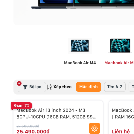
MacBook Air M4
Macbook Air M
0
Xếp theo
Bộ lọc
Mặc định
Tên A-Z
Giảm 7%
MacBook Air 13 inch 2024 - M3
MacBook A
8CPU-10GPU (16GB RAM, 512GB SSD)
| RAM 16G
– Like New 99%
27.500.000₫
25.490.000₫
Liên hệ