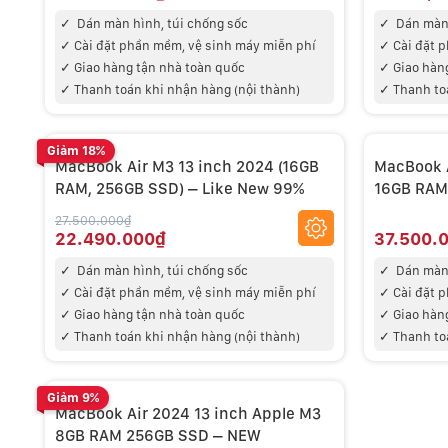
✓
Dán màn hình, túi chống sốc
✓
Dán màn 
✓
Cài đặt phần mềm, vệ sinh máy miễn phí
✓
Cài đặt 
✓
Giao hàng tận nhà toàn quốc
✓
Giao hàn
✓
Thanh toán khi nhận hàng (nội thành)
✓
Thanh to
Giảm 18%
MacBook Air M3 13 inch 2024 (16GB
MacBook A
RAM, 256GB SSD) – Like New 99%
16GB RAM
27.500.000₫
22.490.000₫
37.500.
✓
Dán màn hình, túi chống sốc
✓
Dán màn 
✓
Cài đặt phần mềm, vệ sinh máy miễn phí
✓
Cài đặt 
✓
Giao hàng tận nhà toàn quốc
✓
Giao hàn
✓
Thanh toán khi nhận hàng (nội thành)
✓
Thanh to
Giảm 9%
MacBook Air 2024 13 inch Apple M3
8GB RAM 256GB SSD – NEW