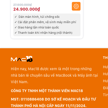
27.500.000₫
24.900.000₫
✓
Dán màn hình, túi chống sốc
✓
Cài đặt phần mềm, vệ sinh máy miễn phí
✓
Giao hàng tận nhà toàn quốc
✓
Thanh toán khi nhận hàng (nội thành)
TH
Hư
Hiện nay, Mac18 được xem là một trong những
Hư
nhà bán lẻ chuyên sâu về MacBook và Máy ảnh tại
Hư
Việt Nam.
Đi
CÔNG TY TNHH MỘT THÀNH VIÊN MAC18
Ti
MST: 0110886408 DO SỞ KẾ HOẠCH VÀ ĐẦU TƯ
THÀNH PHỐ HÀ NỘI CẤP NGÀY 11/11/2024.