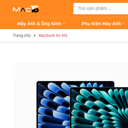
Máy Ảnh & Ống Kính
Phụ Kiện Máy Ảnh
Trang chủ
Macbook Air M3