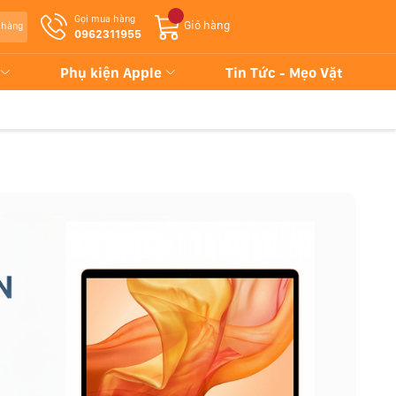
Gọi mua hàng
Giỏ hàng
 hàng
0962311955
Phụ kiện Apple
Tin Tức - Mẹo Vặt