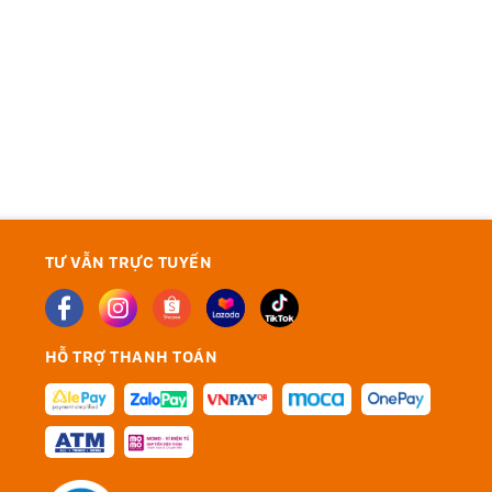
TƯ VẪN TRỰC TUYẾN
HỖ TRỢ THANH TOÁN