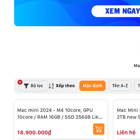
Ma
0
Xếp theo
Bộ lọc
Mặc định
Tên A-Z
Mac mini 2024 - M4 10core, GPU
Mac Mini 
10core / RAM 16GB / SSD 256GB Like
2TB new 
New
18.900.000₫
Liên hệ