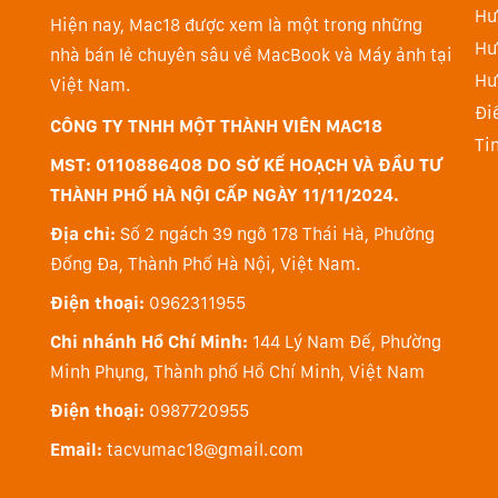
Hư
Hiện nay, Mac18 được xem là một trong những
Hư
nhà bán lẻ chuyên sâu về MacBook và Máy ảnh tại
Hư
Việt Nam.
Đi
CÔNG TY TNHH MỘT THÀNH VIÊN MAC18
Ti
MST: 0110886408 DO SỞ KẾ HOẠCH VÀ ĐẦU TƯ
THÀNH PHỐ HÀ NỘI CẤP NGÀY 11/11/2024.
Địa chỉ:
Số 2 ngách 39 ngõ 178 Thái Hà, Phường
Đống Đa, Thành Phố Hà Nội, Việt Nam.
Điện thoại:
0962311955
Chi nhánh Hồ Chí Minh:
144 Lý Nam Đế, Phường
Minh Phụng, Thành phố Hồ Chí Minh, Việt Nam
Điện thoại:
0987720955
Email:
tacvumac18@gmail.com