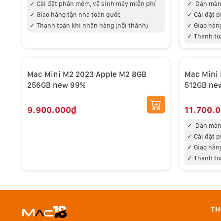
✓
Cài đặt phần mềm, vệ sinh máy miễn phí
✓
Dán màn 
✓
Giao hàng tận nhà toàn quốc
✓
Cài đặt 
✓
Thanh toán khi nhận hàng (nội thành)
✓
Giao hàn
✓
Thanh to
Mac Mini M2 2023 Apple M2 8GB
Mac Mini 
256GB new 99%
512GB ne
9.900.000₫
11.700.
✓
Dán màn 
✓
Cài đặt 
✓
Giao hàn
✓
Thanh to
TH