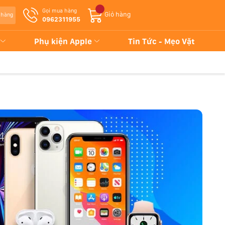
Gọi mua hàng
Giỏ hàng
 hàng
0962311955
Phụ kiện Apple
Tin Tức - Mẹo Vặt