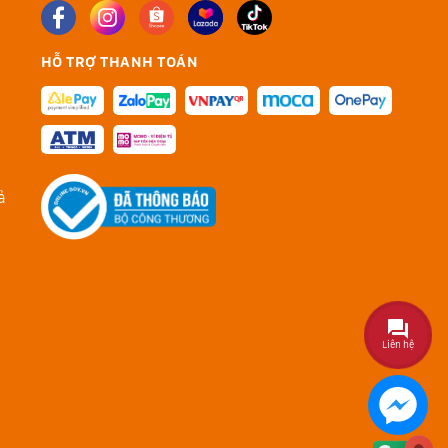
HỖ TRỢ THANH TOÁN
ả
Liên hệ