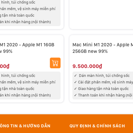
hình, túi chống sốc
phần mềm, vệ sinh máy miễn phí
g tận nhà toàn quốc
án khi nhận hàng (nội thành)
M1 2020 - Apple M1 16GB
Mac Mini M1 2020 - Apple 
w 99%
256GB new 99%
000₫
9.500.000₫
hình, túi chống sốc
✓
Dán màn hình, túi chống sốc
phần mềm, vệ sinh máy miễn phí
✓
Cài đặt phần mềm, vệ sinh máy
g tận nhà toàn quốc
✓
Giao hàng tận nhà toàn quốc
án khi nhận hàng (nội thành)
✓
Thanh toán khi nhận hàng (nội
ÔNG TIN & HƯỚNG DẪN
QUY ĐỊNH & CHÍNH SÁCH