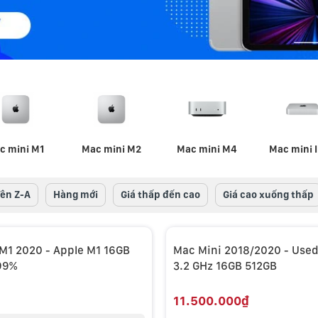
c mini M1
Mac mini M2
Mac mini M4
Mac mini I
Tên Z-A
Hàng mới
Giá thấp đến cao
Giá cao xuống thấp
M1 2020 - Apple M1 16GB
Mac Mini 2018/2020 - Used
99%
3.2 GHz 16GB 512GB
11.500.000₫