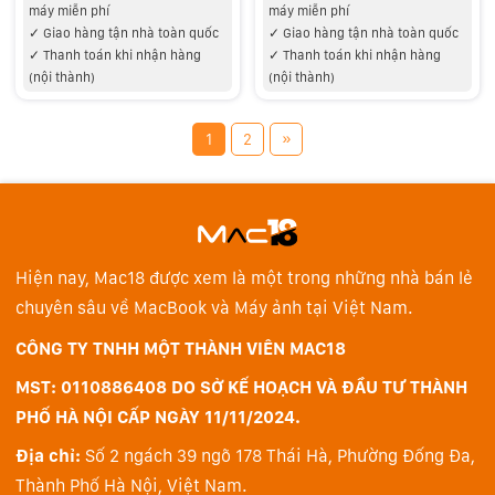
máy miễn phí
máy miễn phí
✓
Giao hàng tận nhà toàn quốc
✓
Giao hàng tận nhà toàn quốc
✓
Thanh toán khi nhận hàng
✓
Thanh toán khi nhận hàng
(nội thành)
(nội thành)
»
1
2
Hiện nay, Mac18 được xem là một trong những nhà bán lẻ
chuyên sâu về MacBook và Máy ảnh tại Việt Nam.
CÔNG TY TNHH MỘT THÀNH VIÊN MAC18
MST: 0110886408 DO SỞ KẾ HOẠCH VÀ ĐẦU TƯ THÀNH
PHỐ HÀ NỘI CẤP NGÀY 11/11/2024.
Địa chỉ:
Số 2 ngách 39 ngõ 178 Thái Hà, Phường Đống Đa,
Thành Phố Hà Nội, Việt Nam.