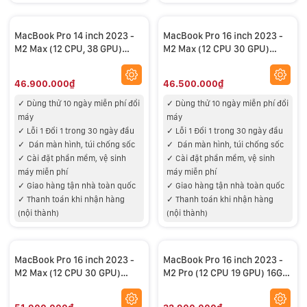
MacBook Pro 14 inch 2023 -
MacBook Pro 16 inch 2023 -
M2 Max (12 CPU, 38 GPU)
M2 Max (12 CPU 30 GPU)
32GB RAM, 1TB SSD – USED
32GB RAM 1TB SSD – New
99%
99%
46.900.000₫
46.500.000₫
✓ Dùng thử 10 ngày miễn phí đổi
✓ Dùng thử 10 ngày miễn phí đổi
máy
máy
✓ Lỗi 1 Đổi 1 trong 30 ngày đầu
✓ Lỗi 1 Đổi 1 trong 30 ngày đầu
✓
Dán màn hình, túi chống sốc
✓
Dán màn hình, túi chống sốc
✓
Cài đặt phần mềm, vệ sinh
✓
Cài đặt phần mềm, vệ sinh
máy miễn phí
máy miễn phí
✓
Giao hàng tận nhà toàn quốc
✓
Giao hàng tận nhà toàn quốc
✓
Thanh toán khi nhận hàng
✓
Thanh toán khi nhận hàng
(nội thành)
(nội thành)
MacBook Pro 16 inch 2023 -
MacBook Pro 16 inch 2023 -
M2 Max (12 CPU 30 GPU)
M2 Pro (12 CPU 19 GPU) 16GB
64GB RAM 1TB SSD – Used
RAM 512GB SSD – USED 99%
99%