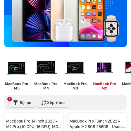
MacBook Pro
MacBook Pro
MacBook Pro
MacBook Pro
Macb
M5
M4
M3
M2
0
Bộ lọc
Xếp theo
MacBook Pro 14 inch 2023 -
MacBook Pro 13inch 2022 -
M2 Pro (10 CPU, 16 GPU) 16GB
Apple M2 8GB 256GB - Used