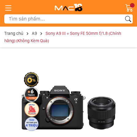
Trang chủ
A9
Sony A9 III + Sony FE 50mm f/1.8 (Chính
hãng) (Không Kèm Quà)