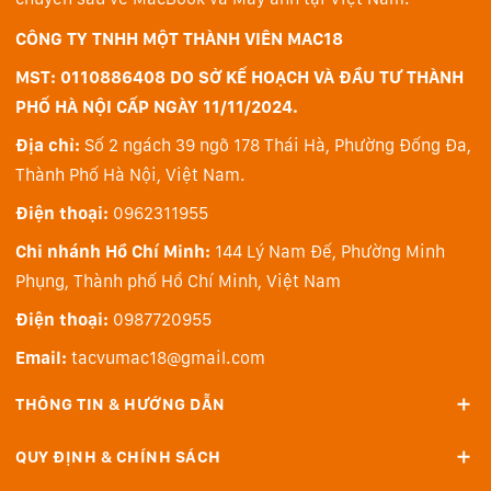
được lưu vào thẻ nhớ.
CÔNG TY TNHH MỘT THÀNH VIÊN MAC18
MST: 0110886408 DO SỞ KẾ HOẠCH VÀ ĐẦU TƯ THÀNH
PHỐ HÀ NỘI CẤP NGÀY 11/11/2024.
Địa chỉ:
Số 2 ngách 39 ngõ 178 Thái Hà, Phường Đống Đa,
Thành Phố Hà Nội, Việt Nam.
Điện thoại:
0962311955
Chi nhánh Hồ Chí Minh:
144 Lý Nam Đế, Phường Minh
Phụng, Thành phố Hồ Chí Minh, Việt Nam
Speed Boost:
Không phải mọi cảnh quay đều yêu cầu
Điện thoại:
0987720955
tốc độ tối đa ấn tượng của A9 III là 120 khung
Email:
tacvumac18@gmail.com
hình/giây. Với Speed ​​Boost và nút C5, được đặt thuận
tiện gần báng cầm ở mặt trước máy ảnh, người dùng
THÔNG TIN & HƯỚNG DẪN
có thể ngay lập tức chuyển máy ảnh của mình từ tốc độ
QUY ĐỊNH & CHÍNH SÁCH
khung hình chụp liên tục thông thường sang tốc độ
khung hình nhanh hơn để đảm bảo bức ảnh tiếp theo