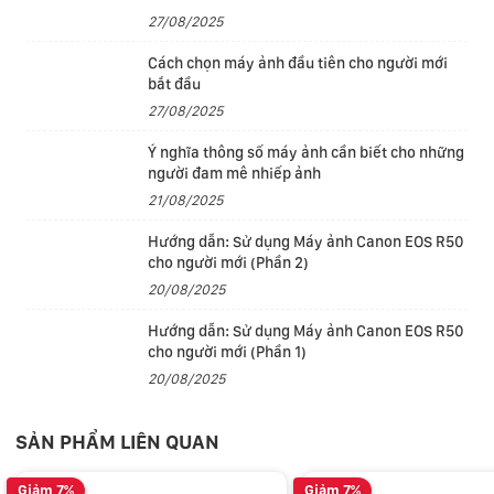
Màn trập bao trùm cung cấp khả năng đọc gần như tức
27/08/2025
thời và đồng thời cho toàn bộ 24.6MP, triệt tiêu lệch
Cách chọn máy ảnh đầu tiên cho người mới
méo và các hiện vật khác gây màn trập lăn. Vượt xa
bắt đầu
công nghệ màn trập cơ về mọi mặt, khiến màn trập vật
27/08/2025
lý trở nên không cần thiết trên A9 III.
Ý nghĩa thông số máy ảnh cần biết cho những
người đam mê nhiếp ảnh
21/08/2025
Hướng dẫn: Sử dụng Máy ảnh Canon EOS R50
cho người mới (Phần 2)
20/08/2025
Hướng dẫn: Sử dụng Máy ảnh Canon EOS R50
cho người mới (Phần 1)
20/08/2025
SẢN PHẨM LIÊN QUAN
Màn trập bao trùm giúp đảm bảo độ phơi sáng nhất
quán và đồng đều trên toàn bộ khung hình trong mọi
Giảm 7%
Giảm 7%