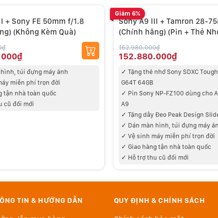
lý trở nên không cần thiết trên A9 III.
Giảm 6%
II + Sony FE 50mm f/1.8
Sony A9 III + Tamron 28-7
ng) (Không Kèm Quà)
(Chính hãng) (Pin + Thẻ N
Dây Đeo + Bộ Vệ Sinh)
0₫
162.980.000₫
.000₫
152.880.000₫
hình, túi đựng máy ảnh
✓
Tặng thẻ nhớ Sony SDXC Tough 
máy miễn phí trọn đời
G64T 64GB
g tận nhà toàn quốc
✓
Pin Sony NP-FZ100 dùng cho A7III
u cũ đổi mới
A9
✓ Tặng d
ây Đeo Peak Design Slide
✓
Dán màn hình, túi đựng máy ả
✓ V
ệ sinh máy miễn phí trọn đời
✓
Giao hàng tận nhà toàn quốc
✓ Hỗ trợ thu cũ đổi mới
ÔNG TIN & HƯỚNG DẪN
QUY ĐỊNH & CHÍNH SÁCH