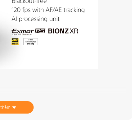
ll frame xếp chồng đầu tiên trên thế giới sử dụng hệ
 thêm
 trùm mang lại bước nhảy vọt về hiệu suất so với công
. Màn trập bao trùm cung cấp khả năng đọc gần như tức
h méo và các hiện vật khác gây màn trập lăn. Vượt xa