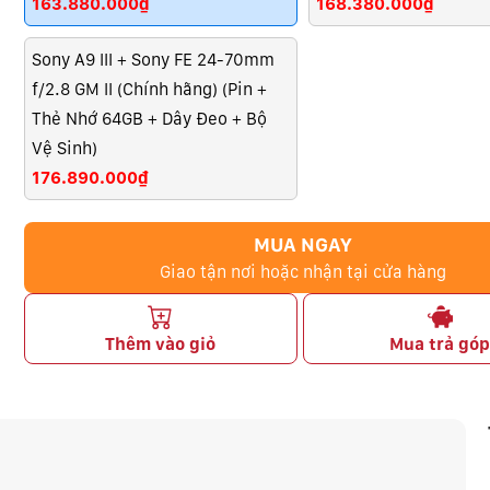
163.880.000₫
168.380.000₫
Sony A9 III + Sony FE 24-70mm
f/2.8 GM II (Chính hãng) (Pin +
Thẻ Nhớ 64GB + Dây Đeo + Bộ
Vệ Sinh)
176.890.000₫
MUA NGAY
Giao tận nơi hoặc nhận tại cửa hàng
Thêm vào giỏ
Mua trả gó