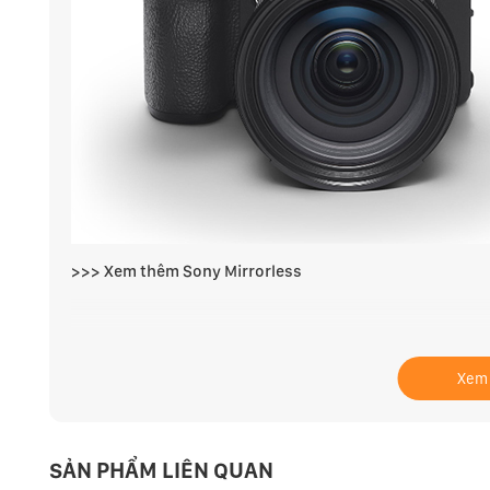
>>> Xem thêm
Sony Mirrorless
Global Shutter - Lần đầu tiên trên máy ảnh mirrorless
Với Sony A9 III, Sony mang đến máy ảnh mirrorless fu
Xem
thống màn trập bao trùm. Việc sử dụng màn trập bao
nghệ màn trập lăn được sử dụng trong nhiều thập kỷ
thời và đồng thời cho toàn bộ 24.6MP, triệt tiêu lệc
SẢN PHẨM LIÊN QUAN