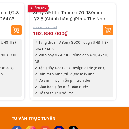
Giảm 6%
Giả
5mm f/2.8
Sony A9 III + Tamron 70-180mm
S
hớ 64GB +
f/2.8 (Chính hãng) (Pin + Thẻ Nhớ
(
64GB + Dây Đeo + Bộ Vệ Sinh)
D
172.980.000₫
17
162.880.000₫
1
UHS-II SF-
✓
Tặng thẻ nhớ Sony SDXC Tough UHS-II SF-
G64T 64GB
G
, A7r III,
✓
Pin Sony NP-FZ100 dùng cho A7III, A7r III,
A9
A
 (Black)
✓ Tặng d
ây Đeo Peak Design Slide (Black)
✓
nh
✓
Dán màn hình, túi đựng máy ảnh
✓ V
ệ sinh máy miễn phí trọn đời
✓
✓
Giao hàng tận nhà toàn quốc
✓ Hỗ trợ thu cũ đổi mới
✓
TƯ VẪN TRỰC TUYẾN