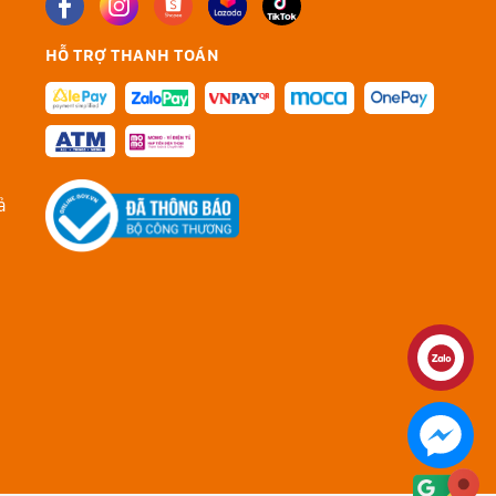
HỖ TRỢ THANH TOÁN
ả
Liên hệ