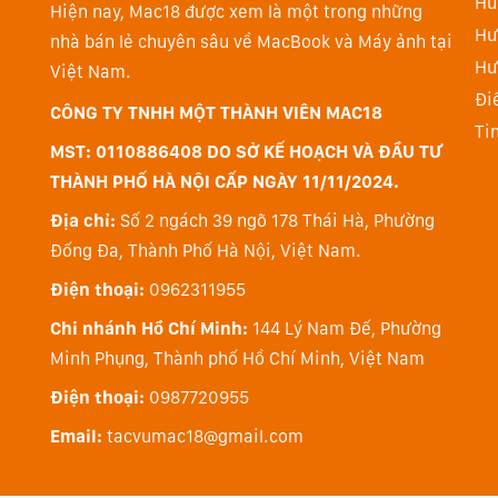
Hư
Màn trập bao trùm giúp đảm bảo độ phơi sáng nhất q
Hiện nay, Mac18 được xem là một trong những
Hư
điều kiện ánh sáng. Có thể đồng bộ đèn flash ở bất k
nhà bán lẻ chuyên sâu về MacBook và Máy ảnh tại
Hư
Việc đọc đồng thời cũng ngăn hiện tượng tạo dải từ
Việt Nam.
Đi
trong phòng tập thể dục, ngoài trời hoặc với ánh sán
CÔNG TY TNHH MỘT THÀNH VIÊN MAC18
Ti
Chụp trước Pre-Capture và Speed Boost — Không bỏ lỡ
MST: 0110886408 DO SỞ KẾ HOẠCH VÀ ĐẦU TƯ
Cùng công nghệ chủ chốt được cung cấp bởi cảm biến,
THÀNH PHỐ HÀ NỘI CẤP NGÀY 11/11/2024.
thác tối đa tiềm năng của máy ảnh.
Địa chỉ:
Số 2 ngách 39 ngõ 178 Thái Hà, Phường
Đống Đa, Thành Phố Hà Nội, Việt Nam.
Pre-Capture:
A9 III có thể được cấu hình để bắt đầ
dùng có thể đặt cài đặt này trong khoảng 0,05-1,0 g
Điện thoại:
0962311955
vào thẻ nhớ.
Chi nhánh Hồ Chí Minh:
144 Lý Nam Đế, Phường
Minh Phụng, Thành phố Hồ Chí Minh, Việt Nam
Điện thoại:
0987720955
Email:
tacvumac18@gmail.com