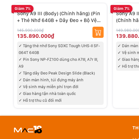
công nghệ màn trập cơ về mọi mặt, khiến màn trập vật 
Giảm 7%
Giảm 7%
Sony A9 III (Body) (Chính hãng) (Pin
Sony A9 I
+ Thẻ Nhớ 64GB + Dây Đeo + Bộ Vệ
(Chính hã
Sinh)
145.990.000₫
149.980.00
135.890.000₫
139.880
✓
Tặng thẻ nhớ Sony SDXC Tough UHS-II SF-
✓
Dán màn 
G64T 64GB
✓ V
ệ sinh 
✓
Pin Sony NP-FZ100 dùng cho A7III, A7r III,
✓
Giao hàn
A9
✓ Hỗ trợ th
✓ Tặng d
ây Đeo Peak Design Slide (Black)
✓
Dán màn hình, túi đựng máy ảnh
✓ V
ệ sinh máy miễn phí trọn đời
✓
Giao hàng tận nhà toàn quốc
✓ Hỗ trợ thu cũ đổi mới
TH