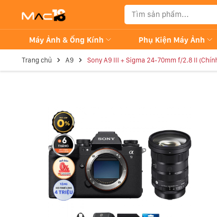
Máy Ảnh & Ống Kính
Phụ Kiện Máy Ảnh
Trang chủ
A9
Sony A9 III + Sigma 24-70mm f/2.8 II (Chín