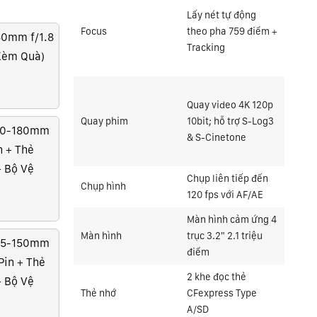
Lấy nét tự động
Focus
theo pha 759 điểm +
 50mm f/1.8
Tracking
Kèm Quà)
Quay video 4K 120p
Quay phim
10bit; hỗ trợ S-Log3
 70-180mm
& S-Cinetone
n + Thẻ
+ Bộ Vệ
Chụp liên tiếp đến
Chụp hình
120 fps với AF/AE
Màn hình cảm ứng 4
Màn hình
trục 3.2" 2.1 triệu
 35-150mm
điểm
Pin + Thẻ
2 khe đọc thẻ
+ Bộ Vệ
Thẻ nhớ
CFexpress Type
A/SD