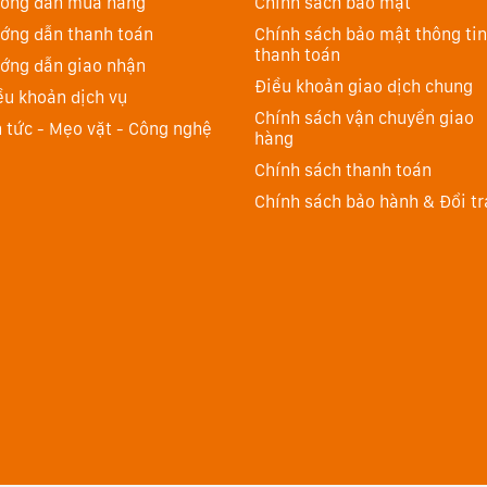
ớng dẫn mua hàng
Chính sách bảo mật
uán và đồng đều trên toàn bộ khung hình trong mọi
ớng dẫn thanh toán
Chính sách bảo mật thông tin
ỳ tốc độ màn trập nào, thậm chí tối đa là 1/80,000 giây.
thanh toán
ớng dẫn giao nhận
 một số nguồn sáng nhất định, như đèn huỳnh quang. Dù
Điều khoản giao dịch chung
ều khoản dịch vụ
g nhân tạo hỗn hợp, máy ảnh A9 III đều xử lý dễ dàng.
Chính sách vận chuyển giao
n tức - Mẹo vặt - Công nghệ
hàng
 khoảnh khắc nào
Chính sách thanh toán
 Sony A9 III còn cung cấp các tính năng mới để khai
Chính sách bảo hành & Đổi tr
u ghi ảnh vào bộ đệm khi nhấn nửa chừng nút chụp. Người
iây. Khi nhấn nút chụp những hình ảnh này sẽ được lưu