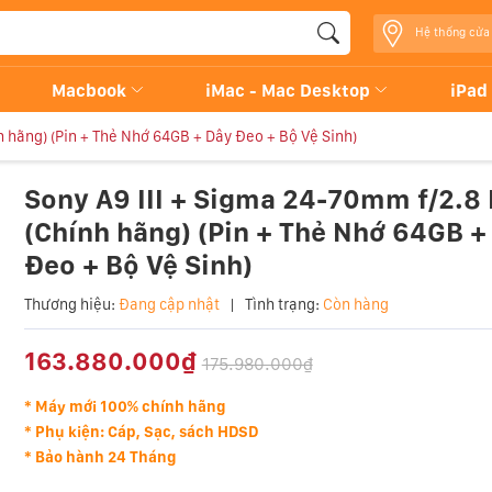
Hệ thống cửa
Macbook
iMac - Mac Desktop
iPad
h hãng) (Pin + Thẻ Nhớ 64GB + Dây Đeo + Bộ Vệ Sinh)
Sony A9 III + Sigma 24-70mm f/2.8 I
(Chính hãng) (Pin + Thẻ Nhớ 64GB +
Đeo + Bộ Vệ Sinh)
Thương hiệu:
Đang cập nhật
|
Tình trạng:
Còn hàng
163.880.000₫
175.980.000₫
* Máy mới 100% chính hãng
* Phụ kiện: Cáp, Sạc, sách HDSD
* Bảo hành 24 Tháng