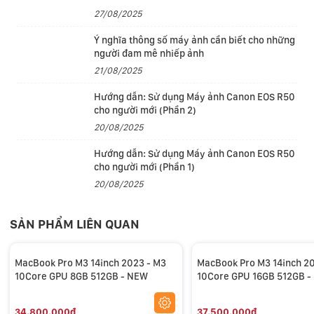
27/08/2025
Ý nghĩa thông số máy ảnh cần biết cho những
Công nghệ dò tia tốc độ cao bằng phần cứng
người đam mê nhiếp ảnh
Lần đầu tiên, MacBook Pro trang bị công nghệ dò tia
21/08/2025
tốc độ cao bằng phần cứng. Kết hợp với kiến trúc đồ
Hướng dẫn: Sử dụng Máy ảnh Canon EOS R50
họa mới, máy hỗ trợ các ứng dụng chuyên nghiệp
cho người mới (Phần 2)
mang đến hiệu năng kết xuất nhanh hơn đến 2,5 lần và
20/08/2025
giúp các trò chơi hiển thị vùng tối và phản chiếu chân
Hướng dẫn: Sử dụng Máy ảnh Canon EOS R50
thực hơn.
cho người mới (Phần 1)
20/08/2025
SẢN PHẨM LIÊN QUAN
MacBook Pro M3 14inch 2023 - M3
MacBook Pro M3 14inch 2
10Core GPU 8GB 512GB - NEW
10Core GPU 16GB 512GB 
34.800.000₫
37.500.000₫