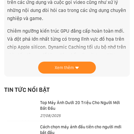
trên các ứng dụng và cuộc gọi video cũng như xử lý
những nội dung đòi hỏi cao trong các ứng dụng chuyên
nghiệp và game.
Chiêm ngưỡng kiến trúc GPU đẳng cấp hoàn toàn mới.
Và đột phá lớn nhất từng có trong lĩnh vực đồ họa trên
chip Apple silicon. Dynamic Caching tối ưu bộ nhớ trên
chip tốc độ cao để tăng đáng kể mức sử dụng GPU
trung bình, qua đó tăng mạnh hiệu năng để đáp ứng
Xem thêm
các game và ứng dụng chuyên nghiệp phức tạp nhất.
TIN TỨC NỔI BẬT
Top Máy Ảnh Dưới 20 Triệu Cho Người Mới
Bắt Đầu
27/08/2025
Cách chọn máy ảnh đầu tiên cho người mới
bắt đầu