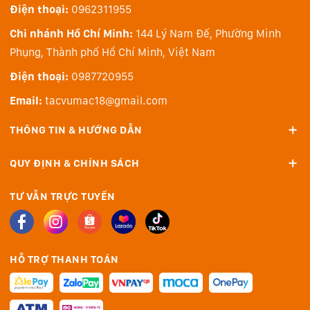
Điện thoại:
0962311955
Chi nhánh Hồ Chí Minh:
144 Lý Nam Đế, Phường Minh
1 - 10.000 đèn LED mini được nhóm lại để mang lại độ
Phụng, Thành phố Hồ Chí Minh, Việt Nam
sáng và độ tương phản chính xác.
Điện thoại:
0987720955
2 - Các tấm phim quang học tùy chỉnh và bộ khuếch
Email:
tacvumac18@gmail.com
tán kết hợp và định hình ánh sáng hiệu quả.
THÔNG TIN & HƯỚNG DẪN
3 - Tấm nền LCD hỗ trợ tốc độ làm mới lên đến 120Hz.
QUY ĐỊNH & CHÍNH SÁCH
Kết nối cần thiết
MacBook Pro có dãy cổng kết nối mạnh mẽ để kết nối
TƯ VẪN TRỰC TUYẾN
với thiết bị ngoại vi tốc độ cao cũng như màn hình độ
phân giải cao, hoặc trực tiếp chuyển dữ liệu từ thẻ
SDXC sang máy. Đồng thời hỗ trợ cả Wi‑Fi 6E và
HỖ TRỢ THANH TOÁN
Bluetooth 5.3.
Kết nối một màn hình ngoài có độ phân giải cao với