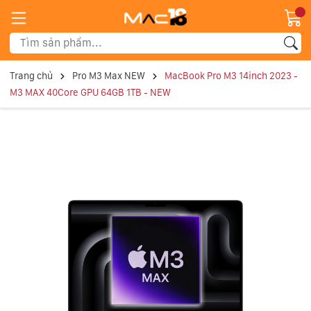
Trang chủ
Pro M3 Max NEW
MacBook Pro M3 14inch 2023 -
M3 MAX 40Core GPU 64GB 1TB - NEW