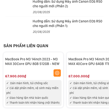
Hướng dẫn: Sử dụng Máy ảnh Canon EOS R50
cho người mới (Phần 2)
20/08/2025
Hướng dẫn: Sử dụng Máy ảnh Canon EOS R50
Công nghệ dò tia tốc độ cao bằng phần cứng
cho người mới (Phần 1)
Lần đầu tiên, MacBook Pro trang bị công nghệ dò tia
20/08/2025
tốc độ cao bằng phần cứng. Kết hợp với kiến trúc đồ
họa mới, máy hỗ trợ các ứng dụng chuyên nghiệp
SẢN PHẨM LIÊN QUAN
mang đến hiệu năng kết xuất nhanh hơn đến 2,5 lần và
giúp các trò chơi hiển thị vùng tối và phản chiếu chân
MacBook Pro M3 14inch 2023 - M3
MacBook Pro M3 14inch 2
MAX 30Core GPU 8GB 512GB - NEW
MAX 40Core GPU 64GB 1T
thực hơn.
67.900.000₫
87.000.000₫
✓
Dán màn hình, túi chống sốc
✓
Dán màn hình, túi chống s
✓
Cài đặt phần mềm, vệ sinh máy miễn
✓
Cài đặt phần mềm, vệ sinh
phí
phí
✓
Giao hàng tận nhà toàn quốc
✓
Giao hàng tận nhà toàn qu
✓
Thanh toán khi nhận hàng (nội thành)
✓
Thanh toán khi nhận hàng 