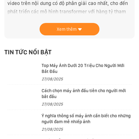
video trên nội dung có độ phân giải cao nhất, cho đến
phát triển các mô hình transformer với hàng tỷ tham
số — những luồng công việc cực khủng nay nhẹ tựa
lông hồng.
Xem thêm
Chiêm ngưỡng kiến trúc GPU đẳng cấp hoàn toàn mới.
Và đột phá lớn nhất từng có trong lĩnh vực đồ họa trên
TIN TỨC NỔI BẬT
chip Apple silicon. Dynamic Caching tối ưu bộ nhớ trên
Top Máy Ảnh Dưới 20 Triệu Cho Người Mới
chip tốc độ cao để tăng đáng kể mức sử dụng GPU
Bắt Đầu
trung bình, qua đó tăng mạnh hiệu năng để đáp ứng
27/08/2025
các game và ứng dụng chuyên nghiệp phức tạp nhất.
Cách chọn máy ảnh đầu tiên cho người mới
bắt đầu
27/08/2025
Ý nghĩa thông số máy ảnh cần biết cho những
người đam mê nhiếp ảnh
21/08/2025