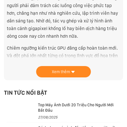
người phải đảm trách các luồng công việc phức tạp
hơn, chẳng hạn như nhà nghiên cứu, lập trình viên hay
dân sáng tạo. Nhờ đó, tác vụ ghép và xử lý hình ảnh
toàn cảnh gigapixel khổng lồ hay biên dịch hàng triệu
dòng code nay còn nhanh hơn nữa.
Chiêm ngưỡng kiến trúc GPU đẳng cấp hoàn toàn mới.
Và đột phá lớn nhất từng có trong lĩnh vực đồ họa trên
chip Apple silicon. Dynamic Caching tối ưu bộ nhớ trên
chip tốc độ cao để tăng đáng kể mức sử dụng GPU
Xem thêm
trung bình, qua đó tăng mạnh hiệu năng để đáp ứng
các game và ứng dụng chuyên nghiệp phức tạp nhất.
TIN TỨC NỔI BẬT
Top Máy Ảnh Dưới 20 Triệu Cho Người Mới
Bắt Đầu
27/08/2025