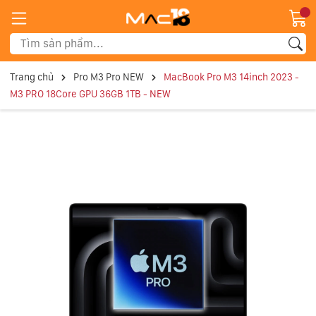
Trang chủ
Pro M3 Pro NEW
MacBook Pro M3 14inch 2023 -
M3 PRO 18Core GPU 36GB 1TB - NEW