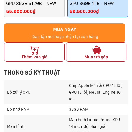
GPU 36GB 512GB - NEW
GPU 36GB 1TB - NEW
55.900.000₫
59.500.000₫
MUA NGAY
Giao tận nơi hoặc nhận tại cửa hàng
Thêm vào giỏ
Mua trả góp
THÔNG SỐ KỸ THUẬT
Chip Apple M4 với CPU 12 lõi,
Bộ xử lý CPU
GPU 18 lõi, Neural Engine 16
lõi
Bộ nhớ RAM
36GB RAM
Màn hình Liquid Retina XDR
Màn hình
14 inch, độ phân giải