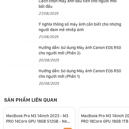
Cách chọn máy ảnh đầu tiên cho người mới
bắt đầu
27/08/2025
Ý nghĩa thông số máy ảnh cần biết cho những
người đam mê nhiếp ảnh
21/08/2025
Công nghệ dò tia tốc độ cao bằng phần cứng
Hướng dẫn: Sử dụng Máy ảnh Canon EOS R50
Lần đầu tiên, MacBook Pro trang bị công nghệ dò tia
cho người mới (Phần 2)
tốc độ cao bằng phần cứng. Kết hợp với kiến trúc đồ
20/08/2025
họa mới, máy hỗ trợ các ứng dụng chuyên nghiệp
Hướng dẫn: Sử dụng Máy ảnh Canon EOS R50
mang đến hiệu năng kết xuất nhanh hơn đến 2,5 lần và
cho người mới (Phần 1)
giúp các trò chơi hiển thị vùng tối và phản chiếu chân
20/08/2025
thực hơn.
SẢN PHẨM LIÊN QUAN
MacBook Pro M3 14inch 2023 - M3
MacBook Pro M3 14inch 2
PRO 14Core GPU 18GB 512GB - New
PRO 18Core GPU 18GB 1TB
Refurbished