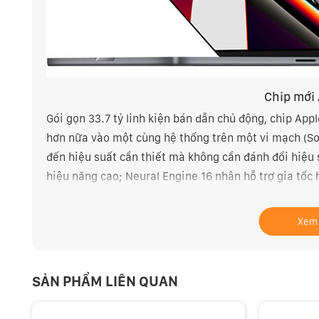
Chip mới 
Gói gọn 33.7 tỷ linh kiện bán dẫn chủ động, chip App
hơn nữa vào một cùng hệ thống trên một vi mạch (So
đến hiệu suất cần thiết mà không cần đánh đổi hiệu
hiệu năng cao; Neural Engine 16 nhân hỗ trợ gia tốc h
camera. Băng thông bộ nhớ đến 200 GB/s kết hợp bộ 
suất tương đồng giữa hai trạng thái cắm sạc và dùng
Xem
phương tiện tăng cường với các bộ gia tốc ProRes ch
nhân, M1 Pro cho hiệu suất xử lý nhanh hơn 70% so vớ
SẢN PHẨM LIÊN QUAN