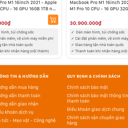
ro M1 16inch 2021 - Apple
Macbook Pro M1 16inch 2021 - A
 CPU - 16 GPU 16GB 1TB new
M1 Pro 10 CPU - 16 GPU 32
99%
000₫
30.900.000₫
hình, túi chống sốc
✓
Dán màn hình, túi chống sốc
phần mềm, vệ sinh máy miễn phí
✓
Cài đặt phần mềm, vệ sinh máy
g tận nhà toàn quốc
✓
Giao hàng tận nhà toàn quốc
án khi nhận hàng (nội thành)
✓
Thanh toán khi nhận hàng (nội
ÔNG TIN & HƯỚNG DẪN
QUY ĐỊNH & CHÍNH SÁCH
ớng dẫn mua hàng
Chính sách bảo mật
ớng dẫn thanh toán
Chính sách bảo mật thông tin
thanh toán
16.2 inch, ProMotion đến 120 Hz
ớng dẫn giao nhận
Điều khoản giao dịch chung
àn hình Liquid Retina XDR 16.2 inch, cho độ sáng liên
ều khoản dịch vụ
Chính sách vận chuyển giao
t 1,600 nits, tỉ lệ tương phản 1,000,000:1 và 1 tỷ màu,
n tức - Mẹo vặt - Công nghệ
hàng
nội dung HDR, thể hiện chi tiết các vùng tối, làm rực rỡ