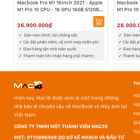
Macbook Pro M1 16inch 2021 - Apple
Macbook P
M1 Pro 10 CPU - 16 GPU 16GB 512GB
M1 Pro 10
99%
99%
26.900.000₫
28.900.
✓
Dán màn hình, túi chống sốc
✓
Dán màn 
✓
Cài đặt phần mềm, vệ sinh máy miễn phí
✓
Cài đặt 
✓
Giao hàng tận nhà toàn quốc
✓
Giao hàn
✓
Thanh toán khi nhận hàng (nội thành)
✓
Thanh to
TH
Hư
Hiện nay, Mac18 được xem là một trong những
Hư
nhà bán lẻ chuyên sâu về MacBook và Máy ảnh tại
Màn hình Liquid Retina XDR 
Hư
Việt Nam.
Trang bị công nghệ mini-LED, MacBook Pro sử dụng m
Đi
CÔNG TY TNHH MỘT THÀNH VIÊN MAC18
tục toàn màn hình đạt đến 1,000 nits, độ sáng đỉnh đạ
Ti
MST: 0110886408 DO SỞ KẾ HOẠCH VÀ ĐẦU TƯ
cho khả năng làm việc với dải tần nhạy sáng rộng của 