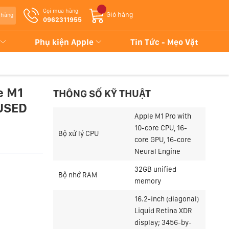
Gọi mua hàng
Giỏ hàng
 hàng
0962311955
Phụ kiện Apple
Tin Tức - Mẹo Vặt
e M1
THÔNG SỐ KỸ THUẬT
 USED
Apple M1 Pro with
10-core CPU, 16-
Bộ xử lý CPU
core GPU, 16-core
Neural Engine
32GB
unified
Bộ nhớ RAM
memory
16.2-inch (diagonal)
Liquid Retina XDR
display; 3456-by-