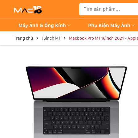
Máy Ảnh & Ống Kính
Phụ Kiện Máy Ảnh
Trang chủ
16inch M1
Macbook Pro M1 16inch 2021 - Appl