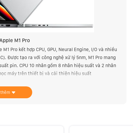
Apple M1 Pro
le M1 Pro kết hợp CPU, GPU, Neural Engine, I/O và nhiều
C). Được tạo ra với công nghệ xử lý 5nm, M1 Pro mang
 suất pin. CPU 10 nhân gồm 8 nhân hiệu suất và 2 nhân
ọc máy trên thiết bị và cải thiện hiệu suất
nhớ hợp nhất lớn. Kiến trúc của M1 Pro mang đến hiệu
 pin. Chip M1 Pro đồng thời trang bị các động cơ
 thêm
uyên dụng cho xử lý video chuyên nghiệp. Với GPU 16
i chip M1.