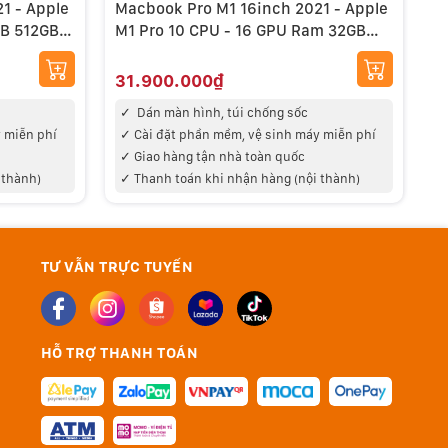
pple
Macbook Pro M1 16inch 2021 - Apple
M
GB 512GB
M1 Pro 10 CPU - 16 GPU Ram 32GB
M
1TB USED 99%
1
31.900.000₫
3
✓
Dán màn hình, túi chống sốc
 miễn phí
✓
Cài đặt phần mềm, vệ sinh máy miễn phí
✓
Giao hàng tận nhà toàn quốc
 thành)
✓
Thanh toán khi nhận hàng (nội thành)
TƯ VẪN TRỰC TUYẾN
HỖ TRỢ THANH TOÁN