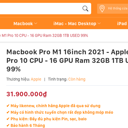
Hệ thống cửa
Macbook
iMac - Mac Desktop
iPad
e M1 Pro 10 CPU - 16 GPU Ram 32GB 1TB USED 99%
Macbook Pro M1 16inch 2021 - Appl
Pro 10 CPU - 16 GPU Ram 32GB 1TB
99%
Thương hiệu:
Apple
|
Tình trạng:
Còn hàng
31.900.000₫
✔ Máy likenew, chính hãng Apple đã qua sử dụng
✔ Máy có hình thức tuyển chọn rất đẹp không móp méo
✔ Phụ kiện: Đầy đủ phụ kiện Pin, sạc, balo
✔ Bảo hành 6 Tháng