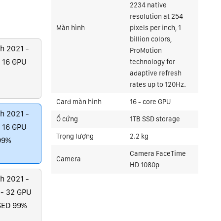
2234 native
resolution at 254
Màn hình
pixels per inch, 1
billion colors,
h 2021 -
ProMotion
- 16 GPU
technology for
adaptive refresh
rates up to 120Hz.
Card màn hình
16 - core GPU
h 2021 -
Ổ cứng
1TB SSD storage
- 16 GPU
Trọng lượng
2.2 kg
99%
Camera FaceTime
Camera
HD 1080p
h 2021 -
 - 32 GPU
SED 99%