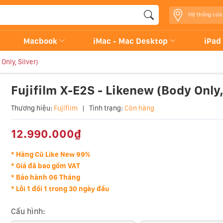
Hệ thống cửa
Macbook
iMac - Mac Desktop
iPad
Only, Silver)
Fujifilm X-E2S - Likenew (Body Only,
Thương hiệu:
Fujifilm
|
Tình trạng:
Còn hàng
12.990.000₫
* Hàng Cũ Like New 99%
* Giá đã bao gồm VAT
* Bảo hành 06 Tháng
* Lỗi 1 đổi 1 trong 30 ngày đầu
Cấu hình: