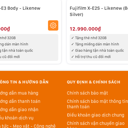
X-E3 Body - Likenew
Fujifilm X-E2S - Likenew (B
Silver)
000₫
12.990.000₫
 nhớ 32GB
✓
Tặng thẻ nhớ 32GB
ng d
án màn hình
✓ Tặng miếng d
án màn hình
g tận nhà toàn quốc
✓
Giao hàng tận nhà toàn quốc
u cũ đổi mới
✓ Hỗ trợ thu cũ đổi mới
ÔNG TIN & HƯỚNG DẪN
QUY ĐỊNH & CHÍNH SÁCH
ớng dẫn mua hàng
Chính sách bảo mật
ớng dẫn thanh toán
Chính sách bảo mật thông tin
thanh toán
ớng dẫn giao nhận
Điều khoản giao dịch chung
ều khoản dịch vụ
Chính sách vận chuyển giao
6 triệu điểm với phạm vi bao phủ 100%. Màn hình hiển
n tức - Mẹo vặt - Công nghệ