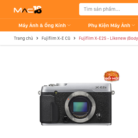
Máy Ảnh & Ống Kính
Phụ Kiện Máy Ảnh
Trang chủ
Fujifilm X-E Cũ
Fujifilm X-E2S - Likenew (Body 