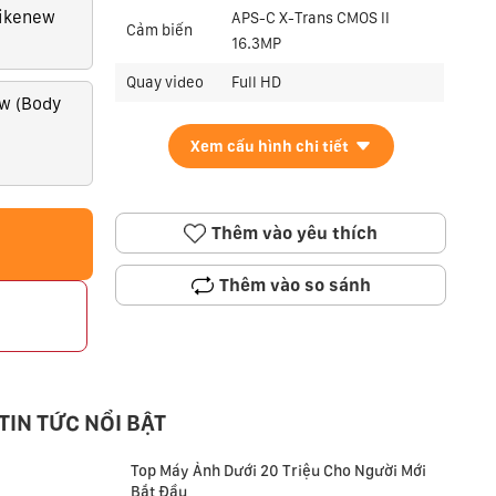
Likenew
APS-C X-Trans CMOS II
Cảm biến
16.3MP
Quay video
Full HD
ew (Body
Xem cấu hình chi tiết
Thêm vào yêu thích
Thêm vào so sánh
p
TIN TỨC NỔI BẬT
Top Máy Ảnh Dưới 20 Triệu Cho Người Mới
Bắt Đầu