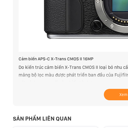
Cảm biến APS-C X-Trans CMOS II 16MP
Do kiến ​​trúc cảm biến X-Trans CMOS II loại bỏ nhu c
mảng bộ lọc màu được phát triển ban đầu của Fujifilm
nét sánh ngang với cảm biến lớn hơn.
Cảm biến X-Trans CMOS II kết hợp mảng bộ lọc màu gố
Xem
thông thấp quang học (OLPF). Những bộ lọc này được
hiện tượng moiré làm ảnh hưởng đến độ phân giải. 
SẢN PHẨM LIÊN QUAN
không được lọc từ ống kính, đạt được mức độ phân gi