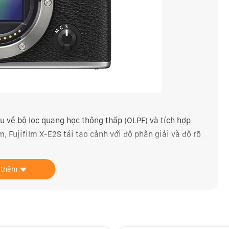
ầu về bộ lọc quang học thông thấp (OLPF) và tích hợp
, Fujifilm X-E2S tái tạo cảnh với độ phân giải và độ rõ
c với mẫu rất ngẫu nhiên, loại bỏ nhu cầu về bộ lọc
 thêm
 sử dụng trong các hệ thống thông thường để hạn chế
Cảm biến X-Trans CMOS II cho phép thu được ánh sáng
ải chưa từng có.