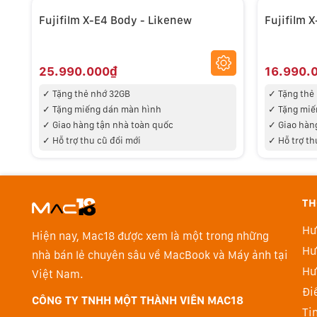
Fujifilm X-E4 Body - Likenew
Fujifilm 
25.990.000₫
16.990.
✓
Tặng thẻ nhớ 32GB
✓
Tặng thẻ
✓ Tặng miếng d
án màn hình
✓ Tặng miế
✓
Giao hàng tận nhà toàn quốc
✓
Giao hàn
✓ Hỗ trợ thu cũ đổi mới
✓ Hỗ trợ th
TH
Hư
Hiện nay, Mac18 được xem là một trong những
Hư
nhà bán lẻ chuyên sâu về MacBook và Máy ảnh tại
Hư
Việt Nam.
Kính ngắm điện tử có độ chính xác cao 2,36M điểm
Đi
CÔNG TY TNHH MỘT THÀNH VIÊN MAC18
X-E2S được trang bị kính ngắm điện tử hữu cơ EL 2,3
Ti