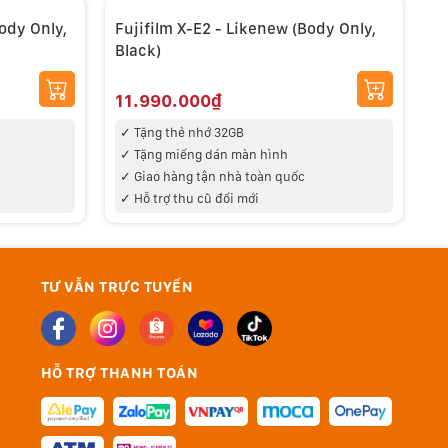
ody Only,
Fujifilm X-E2 - Likenew (Body Only,
Black)
11.990.000₫
✓
Tặng thẻ nhớ 32GB
✓ Tặng miếng d
án màn hình
✓
Giao hàng tận nhà toàn quốc
✓ Hỗ trợ thu cũ đổi mới
TƯ VẪN TRỰC TUYẾN
HỖ TRỢ THANH TOÁN