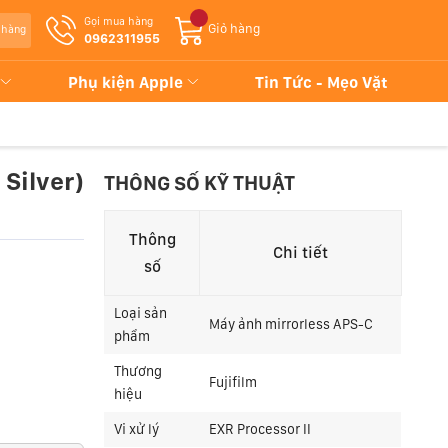
Gọi mua hàng
Giỏ hàng
 hàng
0962311955
Phụ kiện Apple
Tin Tức - Mẹo Vặt
 Silver)
THÔNG SỐ KỸ THUẬT
Thông
Chi tiết
số
Loại sản
Máy ảnh mirrorless APS-C
phẩm
Thương
Fujifilm
hiệu
Vi xử lý
EXR Processor II