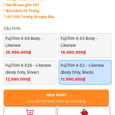
* Giá đã bao gồm VAT
* Bảo hành 06 Tháng
* Lỗi 1 đổi 1 trong 30 ngày đầu
Cấu hình:
Fujifilm X-E4 Body -
Fujifilm X-E3 Body -
Likenew
Likenew
25.990.000₫
16.990.000₫
Fujifilm X-E2S - Likenew
Fujifilm X-E2 - Likenew
(Body Only, Silver)
(Body Only, Black)
12.990.000₫
11.990.000₫
MUA NGAY
Giao tận nơi hoặc nhận tại cửa hàng