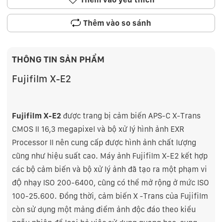
Thêm vào so sánh
THÔNG TIN SẢN PHẨM
Fujifilm X-E2
Fujifilm X-E2
được trang bị cảm biến APS-C X-Trans
CMOS II 16,3 megapixel và bộ xử lý hình ảnh EXR
Processor II nên cung cấp được hình ảnh chất lượng
cũng như hiệu suất cao. Máy ảnh Fujifilm X-E2 kết hợp
các bộ cảm biến và bộ xử lý ảnh đã tạo ra một phạm vi
đỘ nhạy ISO 200-6400, cũng có thể mở rộng ở mức ISO
100-25.600. Đồng thời, cảm biến X -Trans của Fujifilm
còn sử dụng một mảng điểm ảnh độc đáo theo kiểu