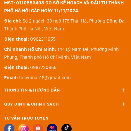
MST: 0110886408 DO SỞ KẾ HOẠCH VÀ ĐẦU TƯ THÀNH
PHỐ HÀ NỘI CẤP NGÀY 11/11/2024.
Địa chỉ:
Số 2 ngách 39 ngõ 178 Thái Hà, Phường Đống Đa,
Thành Phố Hà Nội, Việt Nam.
Điện thoại:
0962311955
Hệ thống lấy nét mới Dual Pixel CMOS AF II
Chi nhánh Hồ Chí Minh:
144 Lý Nam Đế, Phường Minh
Cũng từ EOS R3 là hệ thống lấy nét tự động tiên tiến
Phụng, Thành phố Hồ Chí Minh, Việt Nam
Dual Pixel CMOS AF II trang bị 651 điểm AF tự động phủ
Điện thoại:
0987720955
toàn vùng cảm biến, giúp lấy nét nhanh, nhạy và chuẩn
xác hơn. Hệ thống lấy nét theo pha này cũng tăng
Email:
tacvumac18@gmail.com
cường các tính năng nhận diện và theo dõi chủ thể với
THÔNG TIN & HƯỚNG DẪN
khả năng nhận diện thông minh người, động vật và
phương tiện, tính năng theo dõi tự động khóa vào chủ
QUY ĐỊNH & CHÍNH SÁCH
thể và duy trì lấy nét rõ xuyên suốt các cú máy liên
tiếp. Giới hạn độ sáng thấp của Dual Pixel AF II cho
TƯ VẪN TRỰC TUYẾN
phép lấy nét đến mức -4 EV, lấy nét chuẩn kể cả khi