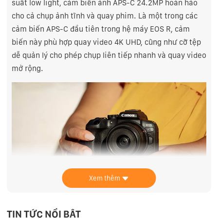
suất low light, cảm biến ảnh APS-C 24.2MP hoàn hảo
cho cả chụp ảnh tĩnh và quay phim. Là một trong các
cảm biến APS-C đầu tiên trong hệ máy EOS R, cảm
biến này phù hợp quay video 4K UHD, cũng như cỡ tệp
dễ quản lý cho phép chụp liên tiếp nhanh và quay video
mở rộng.
Xem thêm
Kết hợp chip xử lý hình ảnh nâng cấp DIGIC X
TIN TỨC NỔI BẬT