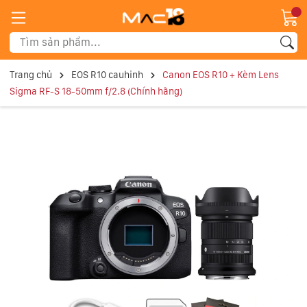
Trang chủ
EOS R10 cauhinh
Canon EOS R10 + Kèm Lens
Sigma RF-S 18-50mm f/2.8 (Chính hãng)