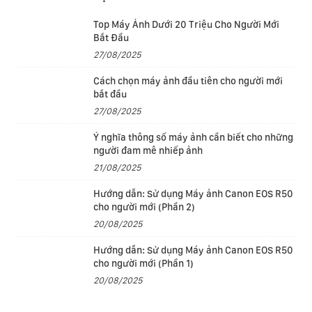
Kế thừa từ EOS R3, EOS R10 trang bị chip xử lý hình
ảnh DIGIC X đáp ứng nhiều tác vụ tốc độ cao, từ chụp
Top Máy Ảnh Dưới 20 Triệu Cho Người Mới
liên tiếp nhanh đến quay phim phân giải cao. Về chụp
Bắt Đầu
27/08/2025
liên tiếp, R10 hỗ trợ tốc độ đến 23 fps với màn trập
điện không ồn hoặc 15 fps bằng màn trập cơ, với xử lý
Cách chọn máy ảnh đầu tiên cho người mới
AF/AE trước mỗi khung hình. Chip cũng hỗ trợ phạm vi
bắt đầu
27/08/2025
nhạy sáng rộng từ ISO 100-32000 mở rộng đến ISO
51200 để chụp trong điều kiện ánh sáng phức tạp.
Ý nghĩa thông số máy ảnh cần biết cho những
người đam mê nhiếp ảnh
21/08/2025
Hướng dẫn: Sử dụng Máy ảnh Canon EOS R50
cho người mới (Phần 2)
20/08/2025
Hướng dẫn: Sử dụng Máy ảnh Canon EOS R50
cho người mới (Phần 1)
20/08/2025