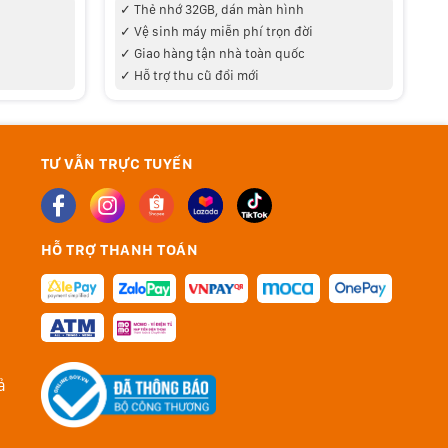
✓ Thẻ nhớ 32GB
, dán màn hình
✓
✓ V
ệ sinh máy miễn phí trọn đời
✓
✓
Giao hàng tận nhà toàn quốc
✓ Hỗ trợ thu cũ đổi mới
✓
TƯ VẪN TRỰC TUYẾN
HỖ TRỢ THANH TOÁN
ả