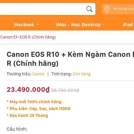
Hệ thống cửa
Macbook
iMac - Mac Desktop
iPad
Canon EF-EOS R (Chính hãng)
Canon EOS R10 + Kèm Ngàm Canon 
R (Chính hãng)
Thương hiệu:
Canon
|
Tình trạng:
Còn hàng
23.490.000₫
28.780.000₫
* Máy mới 100% chính hãng
* Phụ kiện: Cáp, Sạc, sách HDSD
* Bảo hành 24 Tháng
Cấu hình: