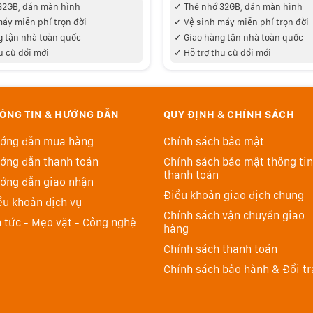
32GB
, dán màn hình
✓ Thẻ nhớ 32GB
, dán màn hình
máy miễn phí trọn đời
✓ V
ệ sinh máy miễn phí trọn đời
g tận nhà toàn quốc
✓
Giao hàng tận nhà toàn quốc
u cũ đổi mới
✓ Hỗ trợ thu cũ đổi mới
ÔNG TIN & HƯỚNG DẪN
QUY ĐỊNH & CHÍNH SÁCH
ớng dẫn mua hàng
Chính sách bảo mật
ớng dẫn thanh toán
Chính sách bảo mật thông tin
thanh toán
ớng dẫn giao nhận
Điều khoản giao dịch chung
ều khoản dịch vụ
Chính sách vận chuyển giao
n tức - Mẹo vặt - Công nghệ
hàng
Chính sách thanh toán
Chính sách bảo hành & Đổi tr
 giải cao ngay trong máy sử dụng toàn chiều rộng cảm
 quay 6K có thể dùng quay 4K dư mẫu tại 30p để cải
0 cũng hỗ trợ quay 120p và xem lại slow-motion ở độ