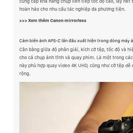
cung cấp khả năng chụp liên tiếp tốc độ cao, lấy nét
hoàn hảo cho nhu cầu tác nghiệp đa phương tiện.
>>> Xem thêm
Canon mirrorless
Cảm biến ảnh APS-C lần đầu xuất hiện trong dòng máy 
Cân bằng giữa độ phân giải, kích cỡ tệp, tốc độ và 
cho cả chụp ảnh tĩnh và quay phim. Là một trong cá
này phù hợp quay video 4K UHD, cũng như cỡ tệp dễ 
rộng.