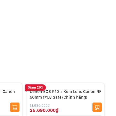
Giảm 20%
Giả
m Canon
Canon EOS R10 + Kèm Lens Canon RF
C
50mm f/1.8 STM (Chính hãng)
4
h
31.980.000₫
33
25.690.000₫
2