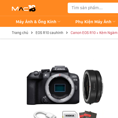
Máy Ảnh & Ống Kính
Phụ Kiện Máy Ảnh
Trang chủ
EOS R10 cauhinh
Canon EOS R10 + Kèm Ngàm 