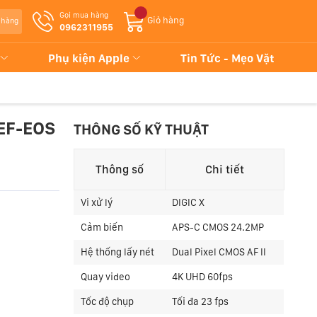
Gọi mua hàng
Giỏ hàng
 hàng
0962311955
Phụ kiện Apple
Tin Tức - Mẹo Vặt
EF-EOS
THÔNG SỐ KỸ THUẬT
Thông số
Chi tiết
Vi xử lý
DIGIC X
Cảm biến
APS-C CMOS 24.2MP
Hệ thống lấy nét
Dual Pixel CMOS AF II
Quay video
4K UHD 60fps
Tốc độ chụp
Tối đa 23 fps