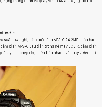
 tự động thông minh và quay video 4K ấn tượng, bổ trợ
ảnh EOS R
hiệu suất low light, cảm biến ảnh APS-C 24.2MP hoàn hảo
c cảm biến APS-C đầu tiên trong hệ máy EOS R, cảm biến
quản lý cho phép chụp liên tiếp nhanh và quay video mở