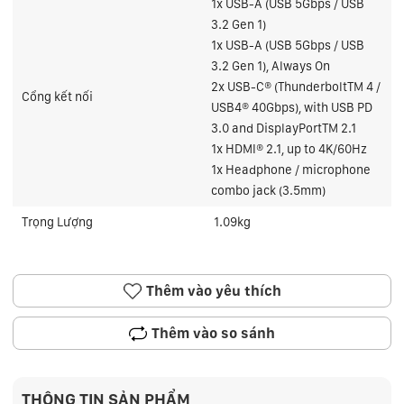
1x USB-A (USB 5Gbps / USB
3.2 Gen 1)
1x USB-A (USB 5Gbps / USB
3.2 Gen 1), Always On
2x USB-C® (ThunderboltTM 4 /
Cổng kết nối
USB4® 40Gbps), with USB PD
3.0 and DisplayPortTM 2.1
1x HDMI® 2.1, up to 4K/60Hz
1x Headphone / microphone
combo jack (3.5mm)
Trọng Lượng
1.09kg
Thêm vào yêu thích
Thêm vào so sánh
THÔNG TIN SẢN PHẨM