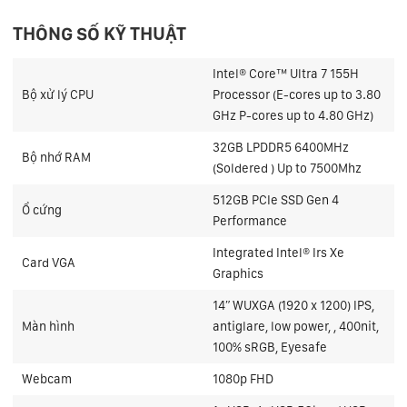
THÔNG SỐ KỸ THUẬT
Intel® Core™ Ultra 7 155H
Bộ xử lý CPU
Processor (E-cores up to 3.80
GHz P-cores up to 4.80 GHz)
32GB LPDDR5 6400MHz
Bộ nhớ RAM
(Soldered ) Up to 7500Mhz
512GB PCIe SSD Gen 4
Ổ cứng
Performance
Integrated Intel® Irs Xe
Card VGA
Graphics
14ʺ WUXGA (1920 x 1200) IPS,
Màn hình
antiglare, low power, , 400nit,
100% sRGB, Eyesafe
Webcam
1080p FHD