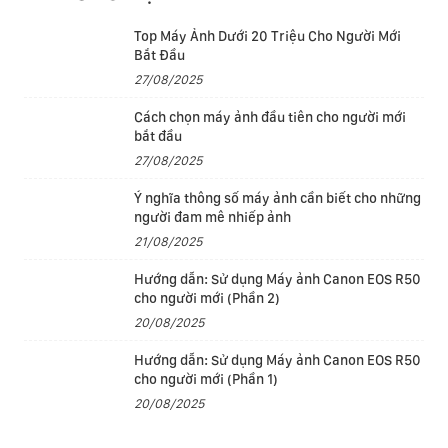
còn vô cùng thân thiện với môi trường.
Top Máy Ảnh Dưới 20 Triệu Cho Người Mới
Bắt Đầu
27/08/2025
Cách chọn máy ảnh đầu tiên cho người mới
bắt đầu
27/08/2025
Ý nghĩa thông số máy ảnh cần biết cho những
người đam mê nhiếp ảnh
21/08/2025
Hướng dẫn: Sử dụng Máy ảnh Canon EOS R50
cho người mới (Phần 2)
20/08/2025
Hướng dẫn: Sử dụng Máy ảnh Canon EOS R50
Tăng cường năng suất với AI
cho người mới (Phần 1)
20/08/2025
Lenovo ThinkPad X1 Carbon Gen 12 là chiếc
laptop
đầu
tiên được trang bị bộ vi xử lý dòng Intel Core Ultra