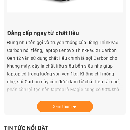
Đẳng cấp ngay từ chất liệu
Đúng như tên gọi và truyền thống của dòng ThinkPad
Carbon nổi tiếng, laptop Lenovo ThinkPad X1 Carbon
Gen 12 vẫn sử dụng chất liệu chính là sợi Carbon cho
khung máy, đây là chất liệu siêu bền siêu nhẹ giúp
laptop có trọng lượng vỏn vẹn 1kg. Không chỉ mỏng
nhẹ, sợi Carbon này còn được làm từ chất liệu tái chế,
phần còn lại tạo nên laptop là Magie cũng có 90% khả
năng tái chế. Toàn bộ các thành phần cấu thành
Lenovo ThinkPad X1 Carbon Gen 12 như khung máy, pin,
Xem thêm
vỏ loa, nguồn sạc và thậm chí cả bao bì đều làm từ vật
liệu tái chế. Điều này chứng minh Lenovo ThinkPad X1
TIN TỨC NỔI BẬT
Carbon Gen 12 không chỉ mỏng nhẹ, đẹp, đẳng cấp mà