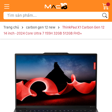
Trang chủ
carbon gen 12 new
ThinkPad X1 Carbon Gen 12
14 inch -2024 Core Ultra 7 155H 32GB 512GB FHD+