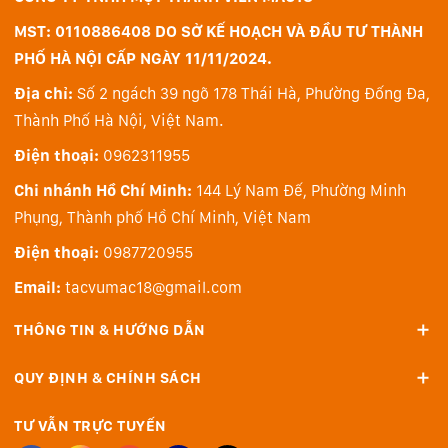
tới 2 camera bao gồm 1 camera Full HD và 1 camera
MST: 0110886408 DO SỞ KẾ HOẠCH VÀ ĐẦU TƯ THÀNH
hồng ngoại để bạn có được hình ảnh tốt nhất trong các
PHỐ HÀ NỘI CẤP NGÀY 11/11/2024.
cuộc gọi video, ngay cả trong điều kiện thiếu sáng. Tất
Địa chỉ:
Số 2 ngách 39 ngõ 178 Thái Hà, Phường Đống Đa,
nhiên màn trập đóng camera là yếu tố không thể thiếu
Thành Phố Hà Nội, Việt Nam.
để bảo mật hình ảnh của bạn. Về phần âm thanh, 2
micro 360 độ với chức năng khử tiếng ồn bằng AI, kết
Điện thoại:
0962311955
hợp với chuẩn âm thanh Dolby Voice và Dolby Atmos
Chi nhánh Hồ Chí Minh:
144 Lý Nam Đế, Phường Minh
mang đến trải nghiệm âm thanh tuyệt vời. Tất cả
Phụng, Thành phố Hồ Chí Minh, Việt Nam
những yếu tố trên giúp việc hội họp qua video của bạn
Điện thoại:
0987720955
trở nên vô cùng thoải mái với chất lượng đáng kinh
ngạc.
Email:
tacvumac18@gmail.com
THÔNG TIN & HƯỚNG DẪN
Trải nghiệm khác biệt từ bàn phím huyền
QUY ĐỊNH & CHÍNH SÁCH
thoại
TƯ VẪN TRỰC TUYẾN
Một trong những tính năng mà người dùng yêu thích