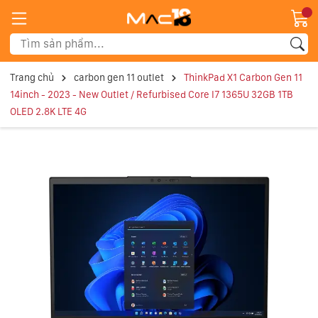
Trang chủ
carbon gen 11 outlet
ThinkPad X1 Carbon Gen 11
14inch - 2023 - New Outlet / Refurbised Core I7 1365U 32GB 1TB
OLED 2.8K LTE 4G