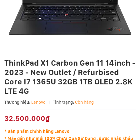
ThinkPad X1 Carbon Gen 11 14inch -
2023 - New Outlet / Refurbised
Core I7 1365U 32GB 1TB OLED 2.8K
LTE 4G
Thương hiệu:
Lenovo
|
Tình trạng:
Còn hàng
32.500.000₫
* Sản phẩm chính hãng Lenovo
* Máy
gần như mới
100% Chưa Qua Sử Dụng , được nhập khẩu