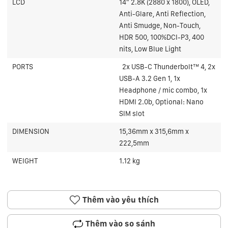
LCD
14" 2.8K (2880 x 1800), OLED,
Anti-Glare, Anti Reflection,
Anti Smudge, Non-Touch,
HDR 500, 100%DCI-P3, 400
nits, Low Blue Light
PORTS
2x USB-C Thunderbolt™ 4,
2x
USB-A 3.2 Gen 1,
1x
Headphone / mic combo,
1x
HDMI 2.0b,
Optional: Nano
SIM slot
DIMENSION
15,36mm x 315,6mm x
222,5mm
WEIGHT
1.12 kg
Thêm vào yêu thích
Thêm vào so sánh