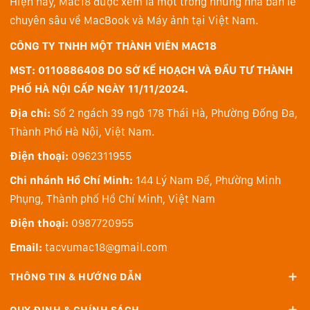
Hiện nay, Mac18 được xem là một trong những nhà bán lẻ
chuyên sâu về MacBook và Máy ảnh tại Việt Nam.
CÔNG TY TNHH MỘT THÀNH VIÊN MAC18
Ngoài ra, với tỷ lệ khung hình
16:10
đảm bảo chất
MST: 0110886408 DO SỞ KẾ HOẠCH VÀ ĐẦU TƯ THÀNH
lượng hình ảnh sắc nét với góc nhìn rộng, màu sắc tái
PHỐ HÀ NỘI CẤP NGÀY 11/11/2024.
tạo hài hòa. Tỷ lệ khung hình 16:10 rất phù hợp để lướt
web hoặc chỉnh sửa tài liệu do có diện tích lớn
Địa chỉ:
Số 2 ngách 39 ngõ 178 Thái Hà, Phường Đống Đa,
hơn
11%
về chiều dọc so với màn hình 16:9 thông
Thành Phố Hà Nội, Việt Nam.
thường, hiển thị thêm một đoạn văn bản và không cần
Điện thoại:
0962311955
phải thực hiện cuộn trang nhiều lần.
Chi nhánh Hồ Chí Minh:
144 Lý Nam Đế, Phường Minh
Màn hình cảm ứng mang đến sự tiện lợi khi sử dụng,
Phụng, Thành phố Hồ Chí Minh, Việt Nam
mình có thể thao tác trực tiếp trên màn hình mà không
Điện thoại:
0987720955
cần tới chuột, bàn phím và bàn di chuột. Công
Email:
tacvumac18@gmail.com
nghệ
Eyesafe
giảm thiểu lượng ánh sáng xanh nhưng
vẫn đảm bảo chất lượng hình ảnh hiển thị, giúp hạn
THÔNG TIN & HƯỚNG DẪN
chế tình trạng đau mỏi mắt khi ngồi trước máy trong
thời gian dài.
QUY ĐỊNH & CHÍNH SÁCH