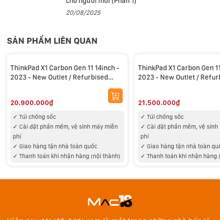
cho người mới (Phần 1)
TÜV Rheinland và tích hợp công nghệ HDR500 True
20/08/2025
Black và Dolby Vision. Đây là một màn hình rất ấn
tượng với chất lượng hình ảnh tốt, đặc biệt là trong
SẢN PHẨM LIÊN QUAN
việc làm việc và xem nội dung giải trí. Màn hình OLED
của ThinkPad X1 Carbon Gen 11 được trang bị công
ThinkPad X1 Carbon Gen 11 14inch -
ThinkPad X1 Carbon Gen 11
nghệ chống ánh sáng xanh của Lenovo, giúp giảm
2023 - New Outlet / Refurbised
2023 - New Outlet / Refur
Core I5 1335U 16GB 256GB FHD+
Core I5 1335U 16GB 512G
thiểu sự mệt mỏi và căng thẳng cho mắt của người
20.900.000₫
21.500.000₫
dùng. Công nghệ này giúp giảm lượng ánh sáng xanh
phát ra từ màn hình và có thể được kích hoạt hoặc tắt
✓ T
úi chống sốc
✓ T
úi chống sốc
✓
Cài đặt phần mềm, vệ sinh máy miễn
✓
Cài đặt phần mềm, vệ sinh
tại bất kỳ thời điểm nào.
phí
phí
✓
Giao hàng tận nhà toàn quốc
✓
Giao hàng tận nhà toàn qu
✓
Thanh toán khi nhận hàng (nội thành)
✓
Thanh toán khi nhận hàng 