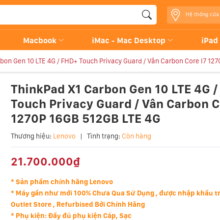
Hệ thống cửa
Macbook
iMac - Mac Desktop
iPad
bon Gen 10 LTE 4G / FHD+ Touch Privacy Guard / Vân Carbon Core I7 12
ThinkPad X1 Carbon Gen 10 LTE 4G 
Touch Privacy Guard / Vân Carbon C
1270P 16GB 512GB LTE 4G
Thương hiệu:
Lenovo
|
Tình trạng:
Còn hàng
21.700.000₫
* Sản phẩm chính hãng Lenovo
* Máy gần như mới
100% Chưa Qua Sử Dụng , được nhập khẩu tr
Outlet Store , Refurbised Bởi Chính Hãng
* Phụ kiện: Đầy đủ phụ kiện Cáp, Sạc