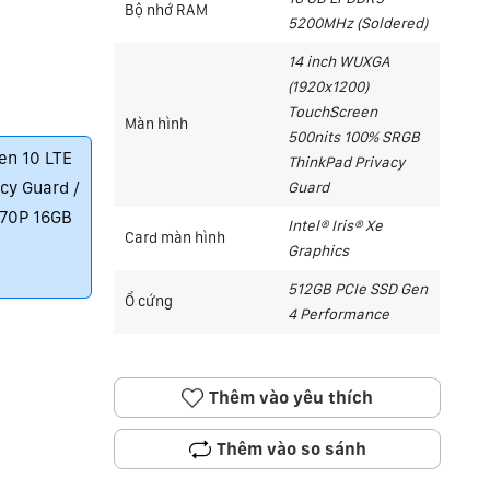
Bộ nhớ RAM
5200MHz (Soldered)
14 inch WUXGA
(1920x1200)
TouchScreen
Màn hình
500nits 100% SRGB
en 10 LTE
ThinkPad Privacy
cy Guard /
Guard
270P 16GB
Intel® Iris® Xe
Card màn hình
Graphics
512GB PCIe SSD Gen
Ổ cứng
4 Performance
Thêm vào yêu thích
Thêm vào so sánh