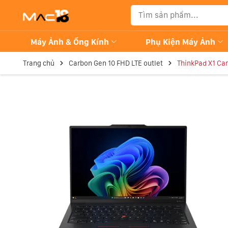
Máy Ảnh & Ống Kính
Phụ Kiện Máy Ảnh
Trang chủ
Carbon Gen 10 FHD LTE outlet
ThinkPad X1 Car