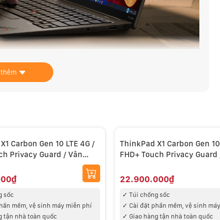
 thêm
ES 2022, nhưng nó chưa được mở bán ở thời điểm hiện
g nghệ công bố sản phẩm mới của mình nhưng ngày chính
inkPad X1 Carbon Gen 10, Lenovo cho biết máy sẽ được
X1 Carbon Gen 10 LTE 4G /
ThinkPad X1 Carbon Gen 10
h Privacy Guard / Vân
FHD+ Touch Privacy Guard 
re I7 1270P 16GB 512GB LTE
Carbon Core I7 1270P 16GB
4G
000₫
22.900.000₫
g sốc
✓ T
úi chống sốc
phần mềm, vệ sinh máy miễn phí
✓
Cài đặt phần mềm, vệ sinh máy
g tận nhà toàn quốc
✓
Giao hàng tận nhà toàn quốc