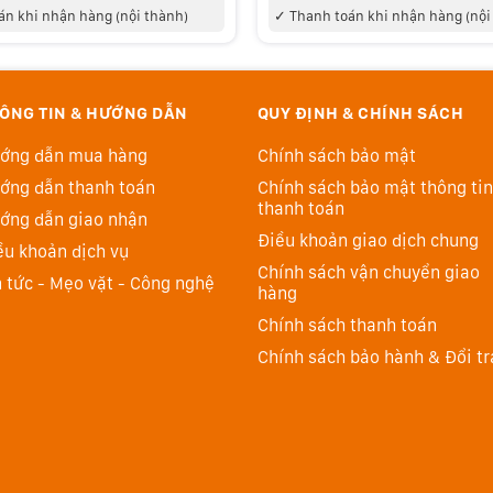
án khi nhận hàng (nội thành)
✓
Thanh toán khi nhận hàng (nội
ÔNG TIN & HƯỚNG DẪN
QUY ĐỊNH & CHÍNH SÁCH
ớng dẫn mua hàng
Chính sách bảo mật
ớng dẫn thanh toán
Chính sách bảo mật thông tin
thanh toán
ớng dẫn giao nhận
Điều khoản giao dịch chung
ều khoản dịch vụ
Chính sách vận chuyển giao
n tức - Mẹo vặt - Công nghệ
hàng
Chính sách thanh toán
tel mới nhất. Mà Intel cũng công bố mẫu chip này tại
Chính sách bảo hành & Đổi tr
vo phải chờ Intel hoàn thiện và bàn giao mới có thể sản
ẽ rất tự hào vì đây là một trong những dòng máy đầu