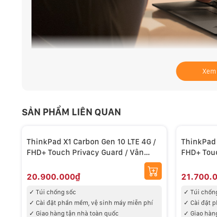
ThinkPad X1 Carbon Gen 10 bán khi nào?
Xem
Lenovo đã công bố ThinkPad X1 Carbon Gen 10 tại C
tại. Điều này là bình thường vì rất nhiều hãng côn
thức bán thường cách đó khoảng 2 – 3 tháng. Với Th
SẢN PHẨM LIÊN QUAN
bán cho người dùng vào tháng 3/2022.
ThinkPad X1 Carbon Gen 10 LTE 4G /
ThinkPad 
FHD+ Touch Privacy Guard / Vân
FHD+ Touc
Carbon Core I7 1270P Ram 16GB
Carbon Co
512GB SSD LTE 4G
4G
20.900.000₫
21.700.
✓ T
úi chống sốc
✓ T
úi chốn
✓
Cài đặt phần mềm, vệ sinh máy miễn phí
✓
Cài đặt 
✓
Giao hàng tận nhà toàn quốc
✓
Giao hàn