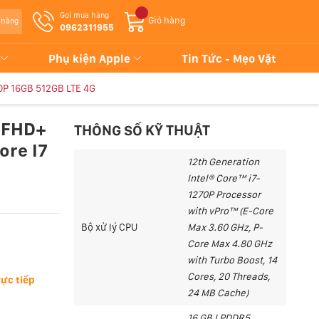
Gọi mua hàng
Giỏ hàng
 hàng
0962311955
Phụ kiện Apple
Tin Tức - Mẹo Vặt
70P 16GB 512GB LTE 4G
/ FHD+
THÔNG SỐ KỸ THUẬT
ore I7
12th Generation
Intel® Core™ i7-
1270P Processor
with vPro™ (E-Core
Bộ xử lý CPU
Max 3.60 GHz, P-
Core Max 4.80 GHz
with Turbo Boost, 14
Cores, 20 Threads,
ực tiếp
24 MB Cache)
16 GB LPDDR5