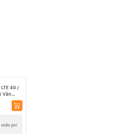
 LTE 4G /
/ Vân
 1TB LTE
 miễn phí