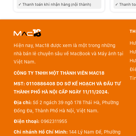
✓
Thanh toán khi nhận hàng (nội thành)
✓
Thanh to
TH
Hư
Hiện nay, Mac18 được xem là một trong những
Hư
nhà bán lẻ chuyên sâu về MacBook và Máy ảnh tại
Hư
Việt Nam.
Đi
CÔNG TY TNHH MỘT THÀNH VIÊN MAC18
Ti
MST: 0110886408 DO SỞ KẾ HOẠCH VÀ ĐẦU TƯ
THÀNH PHỐ HÀ NỘI CẤP NGÀY 11/11/2024.
ThinkPad X1 Carbon Gen 10 sử dụng bộ vi xử lý của In
CES 2022 nên để trang bị trên dòng laptop mới, Leno
Địa chỉ:
Số 2 ngách 39 ngõ 178 Thái Hà, Phường
xuất số lượng lớn. Các fan của ThinkPad X1 Carbon s
Đống Đa, Thành Phố Hà Nội, Việt Nam.
tiên được trang bị chip mới nhất từ Intel.
Điện thoại:
0962311955
Đánh giá ThinkPad X1 Carbon Gen 10
Chi nhánh Hồ Chí Minh:
144 Lý Nam Đế, Phường