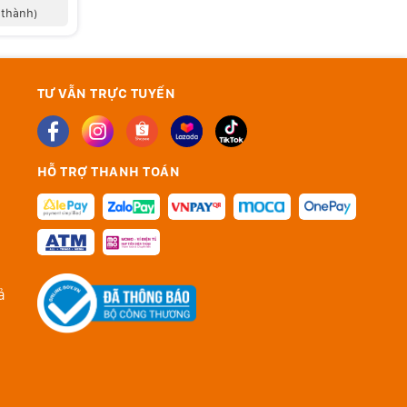
 thành)
TƯ VẪN TRỰC TUYẾN
HỖ TRỢ THANH TOÁN
ả