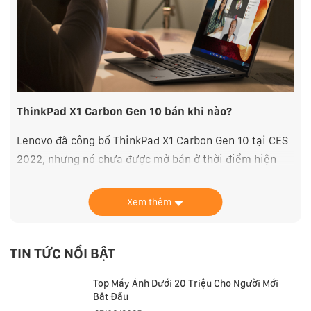
ThinkPad X1 Carbon Gen 10 bán khi nào?
Lenovo đã công bố ThinkPad X1 Carbon Gen 10 tại CES
2022, nhưng nó chưa được mở bán ở thời điểm hiện
tại. Điều này là bình thường vì rất nhiều hãng công
nghệ công bố sản phẩm mới của mình nhưng ngày
Xem thêm
chính thức bán thường cách đó khoảng 2 – 3 tháng. Với
ThinkPad X1 Carbon Gen 10, Lenovo cho biết máy sẽ
TIN TỨC NỔI BẬT
được bán cho người dùng vào tháng 3/2022.
Top Máy Ảnh Dưới 20 Triệu Cho Người Mới
Bắt Đầu