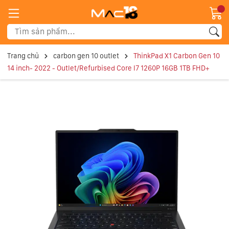
Trang chủ
carbon gen 10 outlet
ThinkPad X1 Carbon Gen 10
14 inch- 2022 - Outlet/Refurbised Core I7 1260P 16GB 1TB FHD+