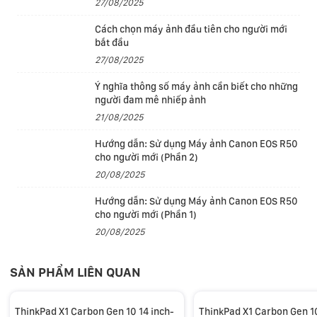
27/08/2025
Cách chọn máy ảnh đầu tiên cho người mới
bắt đầu
27/08/2025
Ý nghĩa thông số máy ảnh cần biết cho những
người đam mê nhiếp ảnh
21/08/2025
ThinkPad X1 Carbon Gen 10 sử dụng bộ vi xử lý của
Hướng dẫn: Sử dụng Máy ảnh Canon EOS R50
cho người mới (Phần 2)
Intel mới nhất. Mà Intel cũng công bố mẫu chip này tại
20/08/2025
CES 2022 nên để trang bị trên dòng laptop mới, Lenovo
phải chờ Intel hoàn thiện và bàn giao mới có thể sản
Hướng dẫn: Sử dụng Máy ảnh Canon EOS R50
cho người mới (Phần 1)
xuất số lượng lớn. Các fan của ThinkPad X1 Carbon sẽ
20/08/2025
rất tự hào vì đây là một trong những dòng máy đầu
tiên được trang bị chip mới nhất từ Intel.
SẢN PHẨM LIÊN QUAN
Đánh giá ThinkPad X1 Carbon Gen 10
ThinkPad X1 Carbon Gen 10 14 inch-
ThinkPad X1 Carbon Gen 10
ThinkPad X1 Carbon thế hệ thứu 10 có rất nhiều điều