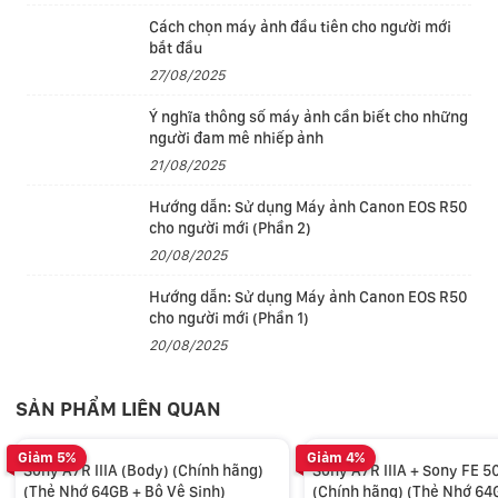
Cách chọn máy ảnh đầu tiên cho người mới
bắt đầu
27/08/2025
Ý nghĩa thông số máy ảnh cần biết cho những
người đam mê nhiếp ảnh
21/08/2025
Hướng dẫn: Sử dụng Máy ảnh Canon EOS R50
cho người mới (Phần 2)
20/08/2025
>>> Xem thêm
Sony mirrorless
Hướng dẫn: Sử dụng Máy ảnh Canon EOS R50
cho người mới (Phần 1)
Cảm biến CMOS Exmor R BSI 42.4MP & xử lý hình ảnh
20/08/2025
BIONZ X
Với thiết kế BSI, cảm biến CMOS Exmor R 42.4MP với
SẢN PHẨM LIÊN QUAN
bộ xử lý hình ảnh BIONZ X mang đến những bức ảnh và
video có độ phân giải cao đồng thời giảm thiểu tiếng
Giảm 5%
Giảm 4%
Sony A7R IIIA (Body) (Chính hãng)
Sony A7R IIIA + Sony FE 5
ồn và cải thiện tốc độ chụp đáng kể. Cấu trúc cảm biến
(Thẻ Nhớ 64GB + Bộ Vệ Sinh)
(Chính hãng) (Thẻ Nhớ 64