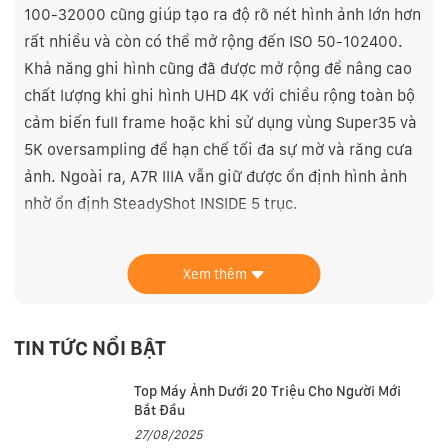
100-32000 cũng giúp tạo ra độ rõ nét hình ảnh lớn hơn
rất nhiều và còn có thể mở rộng đến ISO 50-102400.
Khả năng ghi hình cũng đã được mở rộng để nâng cao
chất lượng khi ghi hình UHD 4K với chiều rộng toàn bộ
cảm biến full frame hoặc khi sử dụng vùng Super35 và
5K oversampling để hạn chế tối đa sự mờ và răng cưa
ảnh. Ngoài ra, A7R IIIA vẫn giữ được ổn định hình ảnh
nhờ ổn định SteadyShot INSIDE 5 trục.
Phiên bản A7R IIIA 2021 so với phiên bản A7R III gốc
có các thay đổi như sau:
Xem thêm
Số điểm ảnh của màn hình LCD tăng từ 1,440,000 lên
2,359,296 điểm.
TIN TỨC NỔI BẬT
Logo Sony bên dưới màn hình LCD được lược bỏ.
Top Máy Ảnh Dưới 20 Triệu Cho Người Mới
Cổng USB được đổi thành loại SuperSpeed USB 5Gbps
Bắt Đầu
(USB 3.2).
27/08/2025