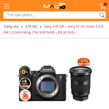
Trang chủ
A7R IIIA
Sony A7R IIIA + Sony FE 24-70mm f/2.8
GM II (Chính hãng) (Thẻ Nhớ 64GB + Bộ Vệ Sinh)