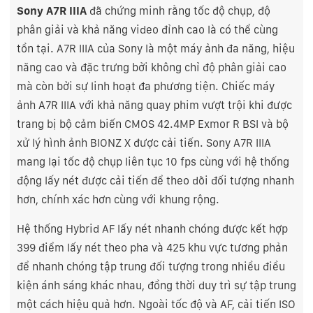
Sony A7R IIIA
đã chứng minh rằng tốc độ chụp, độ
phân giải và khả năng video đỉnh cao là có thể cùng
tồn tại. A7R IIIA của Sony là một máy ảnh đa năng, hiệu
năng cao và đặc trưng bởi không chỉ độ phân giải cao
mà còn bởi sự linh hoạt đa phương tiện. Chiếc máy
ảnh A7R IIIA với khả năng quay phim vượt trội khi được
trang bị bộ cảm biến CMOS 42.4MP Exmor R BSI và bộ
xử lý hình ảnh BIONZ X được cải tiến. Sony A7R IIIA
mang lại tốc độ chụp liên tục 10 fps cùng với hệ thống
động lấy nét được cải tiến để theo dõi đối tượng nhanh
hơn, chính xác hơn cùng với khung rộng.
Hệ thống Hybrid AF lấy nét nhanh chóng được kết hợp
399 điểm lấy nét theo pha và 425 khu vực tương phản
để nhanh chóng tập trung đối tượng trong nhiều điều
kiện ánh sáng khác nhau, đồng thời duy trì sự tập trung
một cách hiệu quả hơn. Ngoài tốc độ và AF, cải tiến ISO