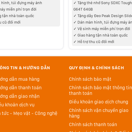
hình, túi đựng máy ảnh
✓
Tặng thẻ nhớ Sony SDXC Tough 
máy miễn phí trọn đời
G64T 64GB
g tận nhà toàn quốc
✓ Tặng d
ây Đeo Peak Design Slide
u cũ đổi mới
✓
Dán màn hình, túi đựng máy ả
✓ V
ệ sinh máy miễn phí trọn đời
✓
Giao hàng tận nhà toàn quốc
✓ Hỗ trợ thu cũ đổi mới
à tốc độ
ộ phân giải cao
ÔNG TIN & HƯỚNG DẪN
QUY ĐỊNH & CHÍNH SÁCH
khả năng xuất
ớng dẫn mua hàng
Chính sách bảo mật
 trợ theo dõi
ớng dẫn thanh toán
Chính sách bảo mật thông tin
 ảnh thể thao
thanh toán
ớng dẫn giao nhận
ra rất nhanh.
Điều khoản giao dịch chung
ều khoản dịch vụ
Chính sách vận chuyển giao
n tức - Mẹo vặt - Công nghệ
hàng
Chính sách thanh toán