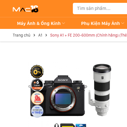
Máy Ảnh & Ống Kính
Phụ Kiện Máy Ảnh
Trang chủ
A1
Sony A1 + FE 200-600mm (Chính hãng) (Thẻ