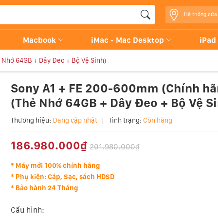
Hệ thống cửa
Macbook
iMac - Mac Desktop
iPad
 Nhớ 64GB + Dây Đeo + Bộ Vệ Sinh)
Sony A1 + FE 200-600mm (Chính hã
(Thẻ Nhớ 64GB + Dây Đeo + Bộ Vệ Si
Thương hiệu:
Đang cập nhật
|
Tình trạng:
Còn hàng
186.980.000₫
201.980.000₫
* Máy mới 100% chính hãng
* Phụ kiện: Cáp, Sạc, sách HDSD
* Bảo hành 24 Tháng
Cấu hình: