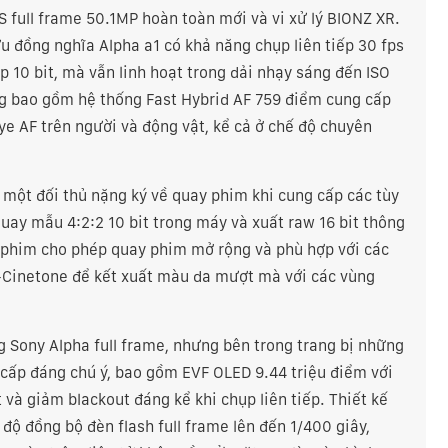
 full frame 50.1MP hoàn toàn mới và vi xử lý BIONZ XR.
ưu đồng nghĩa Alpha a1 có khả năng chụp liên tiếp 30 fps
 10 bit, mà vẫn linh hoạt trong dải nhạy sáng đến ISO
ng bao gồm hệ thống Fast Hybrid AF 759 điểm cung cấp
ye AF trên người và động vật, kể cả ở chế độ chuyên
 một đối thủ nặng ký về quay phim khi cung cấp các tùy
uay mẫu 4:2:2 10 bit trong máy và xuất raw 16 bit thông
y phim cho phép quay phim mở rộng và phù hợp với các
-Cinetone để kết xuất màu da mượt mà với các vùng
 Sony Alpha full frame, nhưng bên trong trang bị những
cấp đáng chú ý, bao gồm EVF OLED 9.44 triệu điểm với
và giảm blackout đáng kể khi chụp liên tiếp. Thiết kế
độ đồng bộ đèn flash full frame lên đến 1/400 giây,