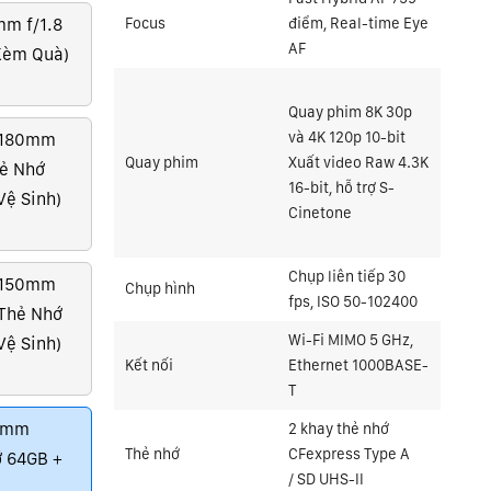
mm f/1.8
Focus
điểm, Real-time Eye
AF
Kèm Quà)
Quay phim 8K 30p
và 4K 120p 10-bit
0-180mm
Quay phim
Xuất video Raw 4.3K
hẻ Nhớ
16-bit, hỗ trợ S-
Vệ Sinh)
Cinetone
Chụp liên tiếp 30
5-150mm
Chụp hình
fps, ISO 50-102400
(Thẻ Nhớ
Wi-Fi MIMO 5 GHz,
Vệ Sinh)
Kết nối
Ethernet 1000BASE-
T
00mm
2 khay thẻ nhớ
Thẻ nhớ
CFexpress Type A
ớ 64GB +
/ SD UHS-II
)