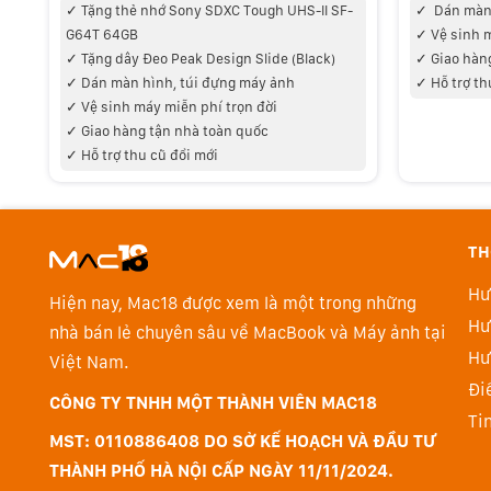
✓
Tặng thẻ nhớ Sony SDXC Tough UHS-II SF-
✓
Dán màn 
G64T 64GB
✓ V
ệ sinh 
✓ Tặng d
ây Đeo Peak Design Slide (Black)
✓
Giao hàn
✓
Dán màn hình, túi đựng máy ảnh
✓ Hỗ trợ th
>>> Xem thêm
Sony mirrorless
✓ V
ệ sinh máy miễn phí trọn đời
✓
Giao hàng tận nhà toàn quốc
✓ Hỗ trợ thu cũ đổi mới
Sony A1 Sự kết hợp tuyệt vời giữa độ phân giải v
50.1MP ở tối đa 30 fps
Sony Alpha a1 đem lại sự kết hợp vượt trội giữa đ
TH
và tốc độ nhanh ấn tượng. Cảm biến 50.1 MP có 
Hư
Hiện nay, Mac18 được xem là một trong những
cực nhanh cho phép chụp liên tục đến 30 fps, hỗ
Hư
nhà bán lẻ chuyên sâu về MacBook và Máy ảnh tại
AF/AE bằng màn trập điện tử. Hoàn hảo để chụp
Hư
Việt Nam.
hoặc tình huống mà hành động quan trọng diễn 
Đi
CÔNG TY TNHH MỘT THÀNH VIÊN MAC18
Ti
MST: 0110886408 DO SỞ KẾ HOẠCH VÀ ĐẦU TƯ
THÀNH PHỐ HÀ NỘI CẤP NGÀY 11/11/2024.