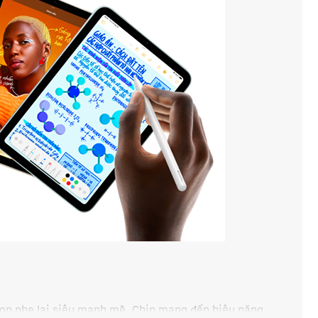
gọn nhẹ lại siêu mạnh mẽ. Chip mang đến hiệu năng