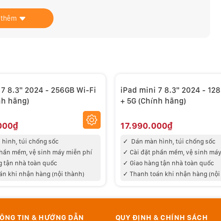
ural Engine 16 lõi nhanh hơn đến 2 lần so với thế hệ
 thêm
hư công nghệ dò tia tốc độ cao bằng phần cứng cho các
ải trí và sáng tạo ở bất cứ đâu với thời lượng pin dùng
 7 8.3" 2024 - 256GB Wi-Fi
iPad mini 7 8.3" 2024 - 12
nh hãng)
+ 5G (Chính hãng)
000₫
17.990.000₫
hình, túi chống sốc
✓
Dán màn hình, túi chống sốc
phần mềm, vệ sinh máy miễn phí
✓
Cài đặt phần mềm, vệ sinh máy
g tận nhà toàn quốc
✓
Giao hàng tận nhà toàn quốc
án khi nhận hàng (nội thành)
✓
Thanh toán khi nhận hàng (nội
ÔNG TIN & HƯỚNG DẪN
QUY ĐỊNH & CHÍNH SÁCH