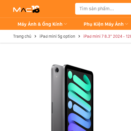
Máy Ảnh & Ống Kính
Phụ Kiện Máy Ảnh
Trang chủ
iPad mini 5g option
iPad mini 7 8.3" 2024 - 1