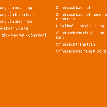
ớng dẫn mua hàng
Chính sách bảo mật
ớng dẫn thanh toán
Chính sách bảo mật thông tin
thanh toán
ớng dẫn giao nhận
Điều khoản giao dịch chung
ều khoản dịch vụ
hống trí tuệ cá nhân giúp bạn thể hiện bản thân và hoàn
Chính sách vận chuyển giao
n tức - Mẹo vặt - Công nghệ
riêng tư đột phá, Apple Intelligence giúp bạn yên tâm
hàng
ạn, kể cả Apple.
Chính sách thanh toán
Chính sách bảo hành & Đổi tr