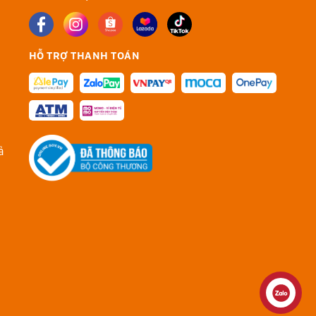
HỖ TRỢ THANH TOÁN
ả
Liên hệ