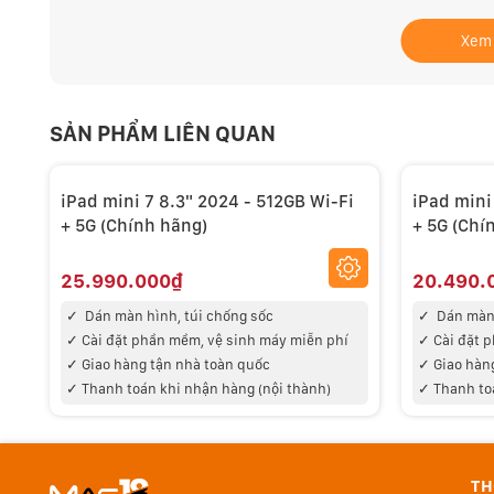
vượt trội và được thiết kế cho Apple Intelligence. Ne
Xem
trước. GPU 5 lõi mang đến các tính năng tiên tiến n
game AAA có đồ họa khủng. Và bạn có thể làm việc, gi
cả ngày.
SẢN PHẨM LIÊN QUAN
iPad mini 7 8.3" 2024 - 512GB Wi-Fi
iPad mini
+ 5G (Chính hãng)
+ 5G (Chí
25.990.000₫
20.490.
✓
Dán màn hình, túi chống sốc
✓
Dán màn 
✓
Cài đặt phần mềm, vệ sinh máy miễn phí
✓
Cài đặt 
✓
Giao hàng tận nhà toàn quốc
✓
Giao hàn
✓
Thanh toán khi nhận hàng (nội thành)
✓
Thanh to
TH