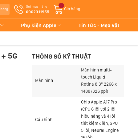
Gọi mua hàng
Giỏ hàng
 hàng
0962311955
Phụ kiện Apple
Tin Tức - Mẹo Vặt
 + 5G
THÔNG SỐ KỸ THUẬT
Màn hình multi-
touch Liquid
Màn hình
Retina 8.3" 2266 x
1488 (326 ppi)
Chip Apple A17 Pro
(CPU 6 lõi với 2 lõi
hiệu năng và 4 lõi
Cấu hình
tiết kiệm điện, GPU
5 lõi, Neural Engine
16 lõi)