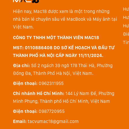
Hư
Hiện nay, Mac18 được xem là một trong những
Hư
nhà bán lẻ chuyên sâu về MacBook và Máy ảnh tại
Hư
Việt Nam.
Được thiết kế cho Apple Intelligence
Đi
iPad mini được thiết kế cho Apple Intelligence, hệ t
CÔNG TY TNHH MỘT THÀNH VIÊN MAC18
Ti
thành công việc dễ dàng. Với tính năng bảo vệ quyền 
MST: 0110886408 DO SỞ KẾ HOẠCH VÀ ĐẦU TƯ
rằng không một ai khác có thể truy cập dữ liệu của b
THÀNH PHỐ HÀ NỘI CẤP NGÀY 11/11/2024.
Địa chỉ:
Số 2 ngách 39 ngõ 178 Thái Hà, Phường
Đống Đa, Thành Phố Hà Nội, Việt Nam.
Điện thoại:
0962311955
Chi nhánh Hồ Chí Minh:
144 Lý Nam Đế, Phường
Minh Phụng, Thành phố Hồ Chí Minh, Việt Nam
Điện thoại:
0987720955
Email:
tacvumac18@gmail.com