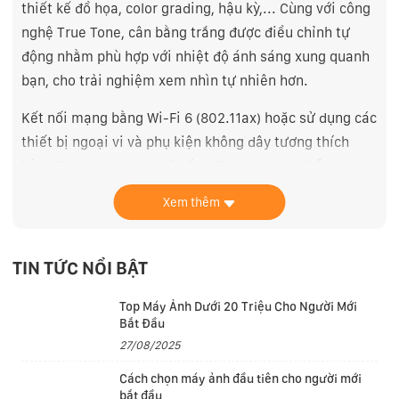
thiết kế đồ họa, color grading, hậu kỳ,..
. Cùng với công
nghệ True Tone, cân bằng trắng được điều chỉnh tự
động nhằm phù hợp với nhiệt độ ánh sáng xung quanh
bạn, cho trải nghiệm xem nhìn tự nhiên hơn.
Kết nối mạng bằng Wi-Fi 6 (802.11ax) hoặc sử dụng các
thiết bị ngoại vi và phụ kiện không dây tương thích
bằng Bluetooth 5.0. Hai cổng Thunderbolt 3 hỗ trợ
USB4 và thậm chí có thể kết nối với màn hình Apple
Xem thêm
Pro Display XDR ở độ phân giải 6K hoàn chỉnh. Apple
cũng trang bị kèm các mic đạt chuẩn studio để thu âm
và gọi thoại trong rõ. Camera ISP mới nhất của hãng
TIN TỨC NỔI BẬT
trên chip M1 cho hình ảnh sắc nét hơn và nhiều chi tiết
Top Máy Ảnh Dưới 20 Triệu Cho Người Mới
hơn trong các vùng tối và vùng sáng trong các cuộc gọi
Bắt Đầu
video. MacBook Pro bảo mật với Secure Enclave trên
27/08/2025
chip M1 cũng như Touch ID. Touch Bar cho phép sử
Cách chọn máy ảnh đầu tiên cho người mới
dụng các lối tắt tiện lợi hơn, bàn phím Magic Keyboard
bắt đầu