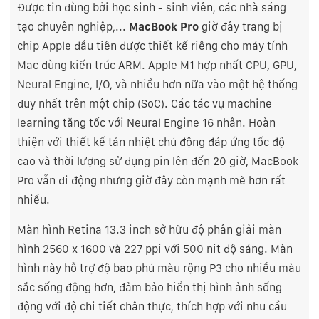
Được tin dùng bởi học sinh - sinh viên, các nhà sáng
tạo chuyên nghiệp,...
MacBook Pro
giờ đây trang bị
chip Apple đầu tiên được thiết kế riêng cho máy tính
Mac dùng kiến trúc ARM. Apple M1 hợp nhất CPU, GPU,
Neural Engine, I/O, và nhiều hơn nữa vào một hệ thống
duy nhất trên một chip (SoC). Các tác vụ machine
learning tăng tốc với Neural Engine 16 nhân. Hoàn
thiện với thiết kế tản nhiệt chủ động đáp ứng tốc độ
cao và thời lượng sử dụng pin lên đến 20 giờ, MacBook
Pro vẫn di động nhưng giờ đây còn mạnh mẽ hơn rất
nhiều.
Màn hình Retina 13.3 inch sở hữu độ phân giải màn
hình 2560 x 1600 và 227 ppi với 500 nit độ sáng. Màn
hình này hỗ trợ độ bao phủ màu rộng
P3 cho nhiều màu
sắc sống động hơn, đảm bảo hiển thị hình ảnh sống
động với độ chi tiết chân thực, thích hợp với nhu cầu