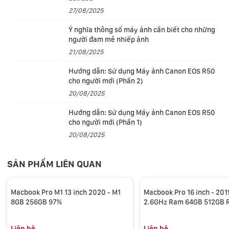
backlit mang đến trải nghiệm đánh máy thoải mái, và
27/08/2025
trackpad Force Touch cho phép điều khiển con trỏ
Ý nghĩa thông số máy ảnh cần biết cho những
chuột chính xác hơn, các tính năng cảm biến áp suất
người đam mê nhiếp ảnh
và các thao tác Multi-Touch.
21/08/2025
Hướng dẫn: Sử dụng Máy ảnh Canon EOS R50
cho người mới (Phần 2)
20/08/2025
Hướng dẫn: Sử dụng Máy ảnh Canon EOS R50
cho người mới (Phần 1)
20/08/2025
SẢN PHẨM LIÊN QUAN
Chip Apple M1
Macbook Pro M1 13 inch 2020 - M1
Macbook Pro 16 inch - 2019
8GB 256GB 97%
2.6GHz Ram 64GB 512GB 
Pro 5300M 4GB new 99%
Liên hệ
Liên hệ