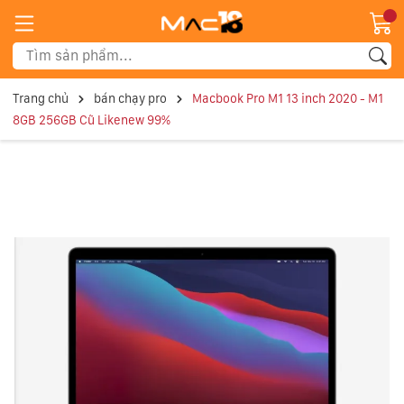
Trang chủ
bán chạy pro
Macbook Pro M1 13 inch 2020 - M1
8GB 256GB Cũ Likenew 99%