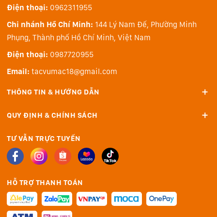
Điện thoại:
0962311955
chip M1 xử lý nhanh hơn đến 2.8 lần so với thế hệ
trước, đồng thời cho thời lượng sử dụng pin lên đến 17
Chi nhánh Hồ Chí Minh:
144 Lý Nam Đế, Phường Minh
giờ đối với duyệt web không dây và lên đến 20 giờ đối
Phụng, Thành phố Hồ Chí Minh, Việt Nam
với xem lại video.
Điện thoại:
0987720955
Email:
tacvumac18@gmail.com
THÔNG TIN & HƯỚNG DẪN
QUY ĐỊNH & CHÍNH SÁCH
TƯ VẪN TRỰC TUYẾN
HỖ TRỢ THANH TOÁN