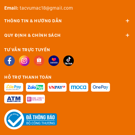
Email:
tacvumac18@gmail.com
Truyền ảnh và video bằng khay đọc thẻ SDXC. Kết nối
với TV hoặc màn hình bằng cổng ra HDMI nay hỗ trợ
THÔNG TIN & HƯỚNG DẪN
đến 8K. Cắm phụ kiện và màn hình rời qua ba cổng
Thunderbolt 4. Kết nối cáp nguồn nhanh và bảo vệ máy
QUY ĐỊNH & CHÍNH SÁCH
với MagSafe 3. Sạc nhanh MacBook Pro tới 50% pin chỉ
trong 30 phút.
TƯ VẪN TRỰC TUYẾN
Tận hưởng tốc độ nối mạng nhanh gấp đôi với Wi‑Fi 6E.
HỖ TRỢ THANH TOÁN
Loa và mic
Hệ thống âm thanh sáu loa trung thực cao, gồm hai loa