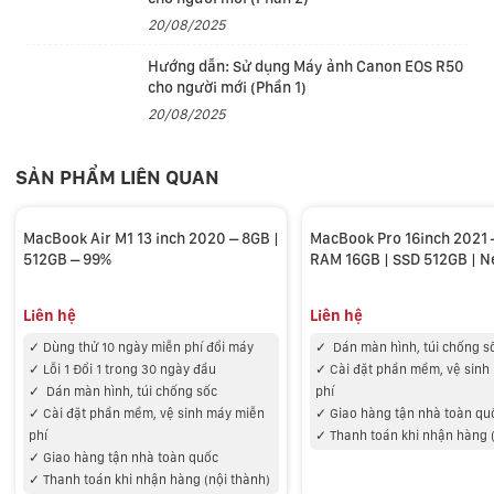
20/08/2025
Bộ xử lý phương tiện mã hóa và giải mã video H.264,
Hướng dẫn: Sử dụng Máy ảnh Canon EOS R50
HEVC và ProRes, cho phép phát lại nhiều luồng video
cho người mới (Phần 1)
4K và 8K ProRes nhưng tiêu tốn ít năng lượng.
20/08/2025
Tản nhiệt xuất sắc
SẢN PHẨM LIÊN QUAN
Nhờ hiệu quả của chip Apple silicon, quạt còn không
cần bật trong hầu hết các tác vụ hàng ngày. Đối với
MacBook Air M1 13 inch 2020 – 8GB |
MacBook Pro 16inch 2021 –
quy trình công việc nặng nhọc, hệ thống tản nhiệt tiên
512GB – 99%
RAM 16
tiến sẽ di chuyển không khí ở tốc độ quạt thấp.
Liên hệ
Liên hệ
✓ Dùng thử 10 ngày miễn phí đổi máy
✓
Dán màn hình, túi chống s
✓ Lỗi 1 Đổi 1 trong 30 ngày đầu
✓
Cài đặt phần mềm, vệ sinh
✓
Dán màn hình, túi chống sốc
phí
✓
Cài đặt phần mềm, vệ sinh máy miễn
✓
Giao hàng tận nhà toàn qu
phí
✓
Thanh toán khi nhận hàng 
✓
Giao hàng tận nhà toàn quốc
✓
Thanh toán khi nhận hàng (nội thành)