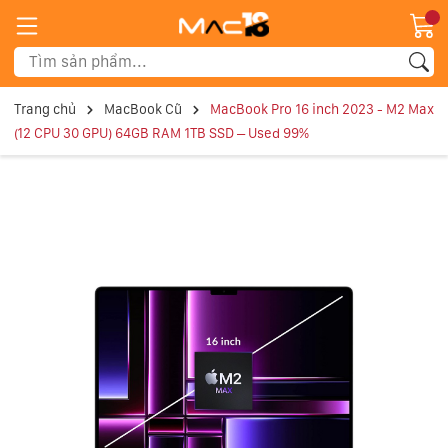
Trang chủ
MacBook Cũ
MacBook Pro 16 inch 2023 - M2 Max
(12 CPU 30 GPU) 64GB RAM 1TB SSD – Used 99%