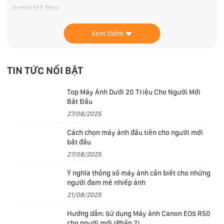
Apple M2 Max
Chip mới M2 Max là con chip mạnh mẽ và hiệu quả
Xem thêm
nhất từng có trong laptop chuyên nghiệp. Tích hợp
công nghệ xử lý 5nm Gen 2, mang đến hiệu suất cần
thiết mà không cần đánh đổi hiệu năng. CPU 12 nhân
TIN TỨC NỔI BẬT
gồm 8 nhân hiệu năng và 4 nhân hiệu suất cao. GPU 38
nhân cho phép kết xuất các hiệu ứng, hợp nhất ảnh
Top Máy Ảnh Dưới 20 Triệu Cho Người Mới
Bắt Đầu
toàn cảnh lớn và thiết kế hình học 3D cực chất trên quy
27/08/2025
mô chưa từng có. Neural Engine 16 nhân hỗ trợ tăng
tốc máy học trên thiết bị và cải thiện hiệu suất
Cách chọn máy ảnh đầu tiên cho người mới
bắt đầu
camera.
27/08/2025
Ý nghĩa thông số máy ảnh cần biết cho những
người đam mê nhiếp ảnh
21/08/2025
Hướng dẫn: Sử dụng Máy ảnh Canon EOS R50
cho người mới (Phần 2)