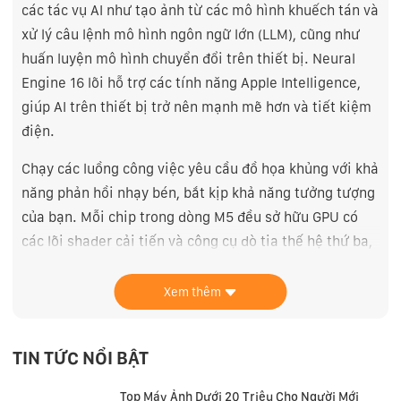
các tác vụ AI như tạo ảnh từ các mô hình khuếch tán và
xử lý câu lệnh mô hình ngôn ngữ lớn (LLM), cũng như
huấn luyện mô hình chuyển đổi trên thiết bị. Neural
Engine 16 lõi hỗ trợ các tính năng Apple Intelligence,
giúp AI trên thiết bị trở nên mạnh mẽ hơn và tiết kiệm
điện.
Chạy các luồng công việc yêu cầu đồ họa khủng với khả
năng phản hồi nhạy bén, bắt kịp khả năng tưởng tượng
của bạn. Mỗi chip trong dòng M5 đều sở hữu GPU có
các lõi shader cải tiến và công cụ dò tia thế hệ thứ ba,
nhờ đó việc lập mô hình 3D trở nên sắc nét và rõ ràng
hơn bao giờ hết. Dynamic Caching tối ưu bộ nhớ trên
Xem thêm
chip để tăng đáng kể hiệu quả sử dụng GPU, qua đó
tăng mạnh hiệu năng cho các trò chơi và ứng dụng
TIN TỨC NỔI BẬT
chuyên nghiệp.
Top Máy Ảnh Dưới 20 Triệu Cho Người Mới