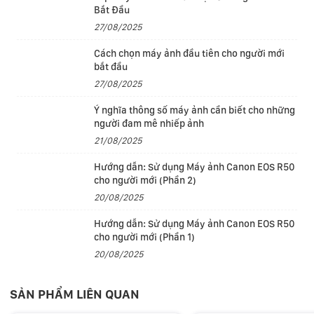
Bắt Đầu
27/08/2025
Cách chọn máy ảnh đầu tiên cho người mới
bắt đầu
27/08/2025
Ý nghĩa thông số máy ảnh cần biết cho những
người đam mê nhiếp ảnh
21/08/2025
Chip M5 Pro
Hướng dẫn: Sử dụng Máy ảnh Canon EOS R50
M5 Pro mang đến sức mạnh vượt trội cho các nhà khoa
cho người mới (Phần 2)
học, kỹ sư, nhà phát triển phần mềm và chuyên gia
20/08/2025
sáng tạo cần xử lý các dự án chuyên sâu.
Hướng dẫn: Sử dụng Máy ảnh Canon EOS R50
cho người mới (Phần 1)
Dành cho những người muốn bứt phá giới hạn, M5 Pro
20/08/2025
tăng tốc mọi tác vụ, từ biên dịch code đến giải trình tự
DNA hay chỉnh sửa nhiều luồng video ProRes 8K. Cho
SẢN PHẨM LIÊN QUAN
dù bạn chọn phiên bản 14 inch hay 16 inch, MacBook