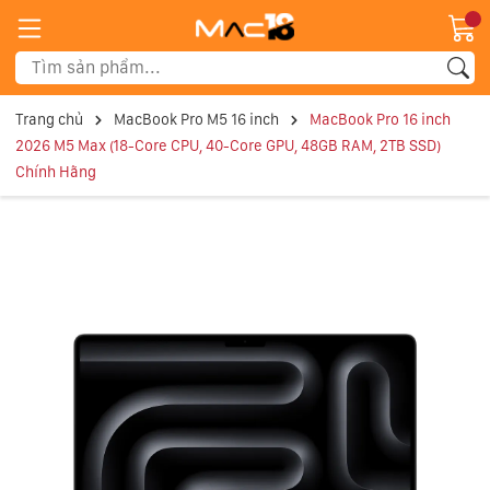
Trang chủ
MacBook Pro M5 16 inch
MacBook Pro 16 inch
2026 M5 Max (18-Core CPU, 40-Core GPU, 48GB RAM, 2TB SSD)
Chính Hãng