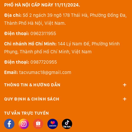
PHỐ HÀ NỘI CẤP NGÀY 11/11/2024.
Mac được tối ưu hóa để xử lý các ứng dụng AI tiên tiến
Địa chỉ:
Số 2 ngách 39 ngõ 178 Thái Hà, Phường Đống Đa,
nhất thế giới. Chạy các ứng dụng tạo hình ảnh như
Thành Phố Hà Nội, Việt Nam.
DiffusionBee, các ứng dụng LLM như Msty Studio và
Điện thoại:
0962311955
LM Studio, và các ứng dụng cải thiện video như Topaz
Video.
Chi nhánh Hồ Chí Minh:
144 Lý Nam Đế, Phường Minh
Phụng, Thành phố Hồ Chí Minh, Việt Nam
Với Logic Pro, bạn có thể biến đổi giọng hát bằng các
Điện thoại:
0987720955
trình cắm AI như MicDrop. Và trong Adobe Photoshop,
bạn có thể thực hiện các chỉnh sửa hình ảnh phức tạp
Email:
tacvumac18@gmail.com
chỉ trong tích tắc bằng tính năng Generative Fill.
THÔNG TIN & HƯỚNG DẪN
QUY ĐỊNH & CHÍNH SÁCH
TƯ VẪN TRỰC TUYẾN