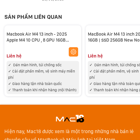
Nhờ Neural Engine nhanh hơn trong chip M4, MacBook
SẢN PHẨM LIÊN QUAN
Air sở hữu năng lực AI mạnh mẽ hơn để nâng tầm mọi
công việc bạn làm. Với khả năng tự động căn chỉnh
Macbook Air M4 13 inch - 2025
MacBook Air M4 13 inch 2
khung hình camera đến cải thiện chất lượng hình ảnh
Apple M4 10 CPU , 8 GPU 16GB
16GB | SSD 256GB New N
bằng AI và chạy các mô hình ngôn ngữ lớn mới nhất,
256GB - New Seal Rerfubished
bạn sẽ làm việc hiệu quả và sáng tạo hơn bao giờ hết.
Liên hệ
Liên hệ
✓
Dán màn hình, túi chống sốc
✓
Dán màn hình, túi chống s
MacBook Air có thời lượng pin lên đến 18 giờ. Thiết bị
✓
Cài đặt phần mềm, vệ sinh máy miễn
✓
Cài đặt phần mềm, vệ sinh
cũng hỗ trợ sạc nhanh, tới 50% pin chỉ trong 30 phút.
phí
phí
✓
Giao hàng tận nhà toàn quốc
✓
Giao hàng tận nhà toàn qu
Nhờ đó, bạn có thể thoải mái làm việc mà không lo hết
✓
Thanh toán khi nhận hàng (nội thành)
✓
Thanh toán khi nhận hàng 
pin.
Hiện nay, Mac18 được xem là một trong những nhà bán lẻ
chuyên sâu về MacBook và Máy ảnh tại Việt Nam.