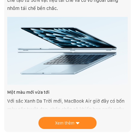
chế tạo từ 50% vật liệu tái chế và có vỏ ngoài bằng
nhôm tái chế bền chắc.
Một màu mới vừa tới
Với sắc Xanh Da Trời mới, MacBook Air giờ đây có bốn
màu sắc tuyệt đẹp, chắc chắn sẽ khiến bạn ngất ngây.
Và mỗi chiếc MacBook Air đều đi kèm với cáp sạc
Xem thêm
MagSafe cùng tông màu.