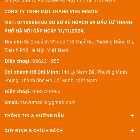
CÔNG TY TNHH MỘT THÀNH VIÊN MAC18
MST: 0110886408 DO SỞ KẾ HOẠCH VÀ ĐẦU TƯ THÀNH
PHỐ HÀ NỘI CẤP NGÀY 11/11/2024.
Địa chỉ:
Số 2 ngách 39 ngõ 178 Thái Hà, Phường Đống Đa,
macOS
Thành Phố Hà Nội, Việt Nam.
Với hàng chục nghìn ứng dụng được tối ưu hóa cho
Điện thoại:
0962311955
Apple silicon, tất cả các ứng dụng yêu thích của bạn
đều chạy nhanh như chớp trên macOS, bao gồm
Chi nhánh Hồ Chí Minh:
144 Lý Nam Đế, Phường Minh
Microsoft 365 Copilot, Adobe Creative Cloud và Google
Phụng, Thành phố Hồ Chí Minh, Việt Nam
Workspace với Gemini. Đồng thời, macOS sẽ thường
Điện thoại:
0987720955
xuyên được cập nhật phần mềm miễn phí để vẫn chạy
Email:
tacvumac18@gmail.com
trơn tru.
THÔNG TIN & HƯỚNG DẪN
Mac + iPhone
Nếu bạn yêu thích iPhone, bạn sẽ yêu Mac. Học sử
QUY ĐỊNH & CHÍNH SÁCH
dụng Mac cũng dễ như iPhone. Dù bạn đang sử dụng