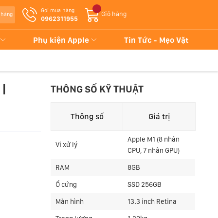
Gọi mua hàng
Giỏ hàng
 hàng
0962311955
Phụ kiện Apple
Tin Tức - Mẹo Vặt
 |
THÔNG SỐ KỸ THUẬT
Thông số
Giá trị
Apple M1 (8 nhân
Vi xử lý
CPU, 7 nhân GPU)
RAM
8GB
Ổ cứng
SSD 256GB
Màn hình
13.3 inch Retina