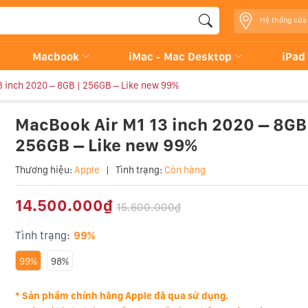
Hệ thống cửa
Macbook
iMac - Mac Desktop
iPad
3 inch 2020 – 8GB | 256GB – Like new 99%
MacBook Air M1 13 inch 2020 – 8GB
256GB – Like new 99%
Thương hiệu:
Apple
|
Tình trạng:
Còn hàng
14.500.000₫
15.600.000₫
Tình trạng:
99%
99%
98%
*
Sản phẩm chính hãng Apple đã qua sử dụng.