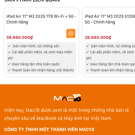
Màn hình 11 inch độ phân giải màn hình
2360x1640
, độ
sáng 500 nit. Màn hình ép kín để giảm độ phản chiếu.
iPad Air 11" M3 2025 1TB Wi-Fi + 5G -
iPad Air 11" M3 2025 512G
Lớp phủ màn hình chống phản chiếu và True Tone giữ
Chính hãng
5G - Chính hãng
cho văn bản luôn sắc nét dưới mọi điều kiện ánh sáng.
Với độ sáng cao và dải màu rộng P3, hình ảnh trông thật
34.990.000₫
28.990.000₫
lộng lẫy. Ngoạn mục về mặt kỹ thuật.
✓
Dán màn hình, túi chống sốc
✓
Dán màn hình, túi chống s
✓
Cài đặt phần mềm, vệ sinh máy miễn
✓
Cài đặt phần mềm, vệ sinh
phí
phí
✓
Giao hàng tận nhà toàn quốc
✓
Giao hàng tận nhà toàn qu
✓
Thanh toán khi nhận hàng (nội thành)
✓
Thanh toán khi nhận hàng 
Hiện nay, Mac18 được xem là một trong những nhà bán lẻ
chuyên sâu về MacBook và Máy ảnh tại Việt Nam.
Apple Intelligence
iPad Air được thiết kế cho Apple Intelligence, hệ thống trí
CÔNG TY TNHH MỘT THÀNH VIÊN MAC18