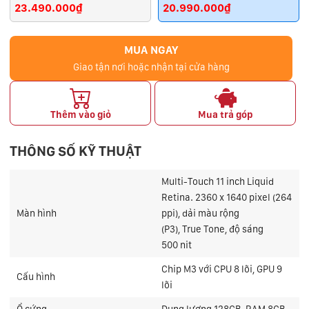
23.490.000₫
20.990.000₫
MUA NGAY
Giao tận nơi hoặc nhận tại cửa hàng
Thêm vào giỏ
Mua trả góp
THÔNG SỐ KỸ THUẬT
Multi-Touch 11 inch Liquid
Retina. 2360 x 1640 pixel (264
Màn hình
ppi), dải màu rộng
(P3), True Tone, độ sáng
500 nit
Chip M3 với CPU 8 lõi, GPU 9
Cấu hình
lõi
Ổ cứng
Dung lượng 128GB, RAM 8GB