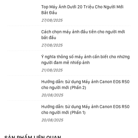
Top Máy Ảnh Dưới 20 Triệu Cho Người Mới
mạnh mẽ cho AI, mang lại hiệu năng nhanh hơn đến 60%
Bắt Đầu
so với phiên bản iPad Air với chip M1. iPad Air được thiết
27/08/2025
kế cho Apple Intelligence và M3 tiếp thêm sức mạnh cho
Cách chọn máy ảnh đầu tiên cho người mới
các tính năng hữu ích như Công Cụ Viết và Đũa Phép
bắt đầu
Hình Ảnh trong ứng dụng Ghi Chú. Và M3 cũng hỗ trợ các
27/08/2025
tính năng ghi chú dựa trên AI trong Goodnotes 6, chỉnh
Ý nghĩa thông số máy ảnh cần biết cho những
sửa video đẳng cấp mới trong Final Cut Pro cho iPad và
người đam mê nhiếp ảnh
theo dõi cảnh quay chất lượng pro trong Onform.
21/08/2025
Màn hình
Hướng dẫn: Sử dụng Máy ảnh Canon EOS R50
Phiên bản 11 inch cực kỳ gọn nhẹ và cung cấp nhiều
cho người mới (Phần 2)
không gian hơn nữa để làm việc, sáng tạo, học tập và
20/08/2025
giải trí. Dễ dàng đa nhiệm và làm việc liền mạch trên
Hướng dẫn: Sử dụng Máy ảnh Canon EOS R50
nhiều ứng dụng cùng một lúc. Ghi chú và cộng tác ngay
cho người mới (Phần 1)
lập tức với nhóm của bạn trong các ứng dụng như
20/08/2025
Freeform.
SẢN PHẨM LIÊN QUAN