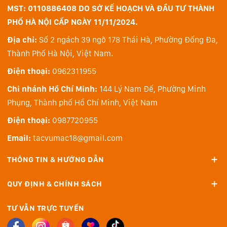
tuệ cá nhân giúp bạn viết lách, thể hiện bản thân và
MST: 0110886408 DO SỞ KẾ HOẠCH VÀ ĐẦU TƯ THÀNH
hoàn thành công việc dễ dàng. Với tính năng bảo vệ
PHỐ HÀ NỘI CẤP NGÀY 11/11/2024.
quyền riêng tư đột phá, Apple Intelligence giúp bạn yên
Địa chỉ:
Số 2 ngách 39 ngõ 178 Thái Hà, Phường Đống Đa,
tâm rằng không một ai khác có thể truy cập dữ liệu của
Thành Phố Hà Nội, Việt Nam.
bạn, kể cả Apple.
Điện thoại:
0962311955
- Apple Intelligence mang đến cho bạn những phương
Chi nhánh Hồ Chí Minh:
144 Lý Nam Đế, Phường Minh
thức thú vị để thể hiện bản thân bằng hình ảnh. Biến bản
Phụng, Thành phố Hồ Chí Minh, Việt Nam
phác thảo thô thành hình ảnh liên quan với Đũa Phép
Hình Ảnh. Và tạo hình ảnh mới dựa trên mô tả, các khái
Điện thoại:
0987720955
niệm được đề xuất, thậm chí là người nào đó trong thư
Email:
tacvumac18@gmail.com
viện Ảnh của bạn với Image Playground.
THÔNG TIN & HƯỚNG DẪN
- Công Cụ Viết giúp bạn tìm đúng từ ngữ và biến đổi
cách bạn giao tiếp. Hiệu đính văn bản, viết lại các phiên
QUY ĐỊNH & CHÍNH SÁCH
bản khác nhau cho đến khi có được giọng văn thích hợp,
TƯ VẪN TRỰC TUYẾN
và tóm tắt văn bản đã chọn bằng một thao tác chạm.