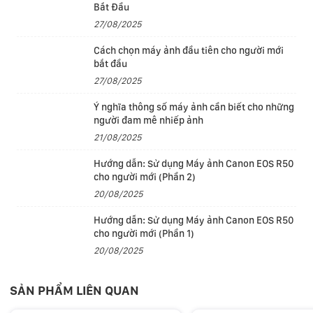
Neural Engine 16 lõi biến iPad Air trở thành một thiết bị
Bắt Đầu
27/08/2025
mạnh mẽ cho AI, mang lại hiệu năng nhanh hơn đến 60%
so với phiên bản iPad Air với chip M1. iPad Air được thiết
Cách chọn máy ảnh đầu tiên cho người mới
kế cho Apple Intelligence và M3 tiếp thêm sức mạnh cho
bắt đầu
27/08/2025
các tính năng hữu ích như Công Cụ Viết và Đũa Phép
Hình Ảnh trong ứng dụng Ghi Chú. Và M3 cũng hỗ trợ các
Ý nghĩa thông số máy ảnh cần biết cho những
tính năng ghi chú dựa trên AI trong Goodnotes 6, chỉnh
người đam mê nhiếp ảnh
21/08/2025
sửa video đẳng cấp mới trong Final Cut Pro cho iPad và
theo dõi cảnh quay chất lượng pro trong Onform.
Hướng dẫn: Sử dụng Máy ảnh Canon EOS R50
cho người mới (Phần 2)
Màn hình
20/08/2025
Phiên bản 13 inch cực kỳ gọn nhẹ và cung cấp nhiều
Hướng dẫn: Sử dụng Máy ảnh Canon EOS R50
không gian hơn nữa để làm việc, sáng tạo, học tập và
cho người mới (Phần 1)
giải trí. Dễ dàng đa nhiệm và làm việc liền mạch trên
20/08/2025
nhiều ứng dụng cùng một lúc. Ghi chú và cộng tác ngay
lập tức với nhóm của bạn trong các ứng dụng như
SẢN PHẨM LIÊN QUAN
Freeform.