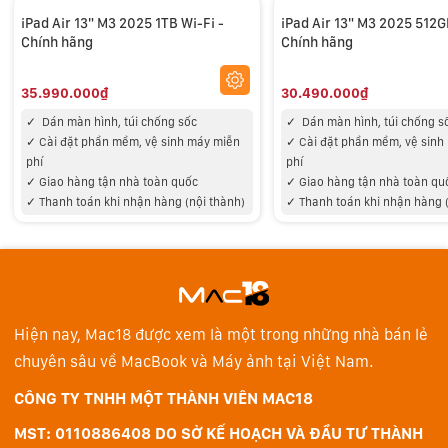
Màn hình 13 inch độ phân giải màn hình 2732x2048, độ
iPad Air 13" M3 2025 1TB Wi-Fi -
iPad Air 13" M3 2025 512G
Chính hãng
Chính hãng
sáng 600 nit. Màn hình ép kín để giảm độ phản chiếu.
Lớp phủ màn hình chống phản chiếu và True Tone giữ
35.990.000₫
30.490.000₫
cho văn bản luôn sắc nét dưới mọi điều kiện ánh sáng.
✓
Dán màn hình, túi chống sốc
✓
Dán màn hình, túi chống s
Với độ sáng cao và dải màu rộng P3, hình ảnh trông thật
✓
Cài đặt phần mềm, vệ sinh máy miễn
✓
Cài đặt phần mềm, vệ sinh
lộng lẫy. Ngoạn mục về mặt kỹ thuật.
phí
phí
✓
Giao hàng tận nhà toàn quốc
✓
Giao hàng tận nhà toàn qu
✓
Thanh toán khi nhận hàng (nội thành)
✓
Thanh toán khi nhận hàng 
Hiện nay, Mac18 được xem là một trong những nhà bán lẻ
chuyên sâu về MacBook và Máy ảnh tại Việt Nam.
CÔNG TY TNHH MỘT THÀNH VIÊN MAC18
Apple Intelligence
MST: 0110886408 DO SỞ KẾ HOẠCH VÀ ĐẦU TƯ THÀNH
iPad Air được thiết kế cho Apple Intelligence, hệ thống trí