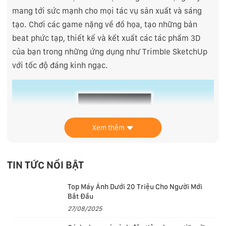
mang tới sức mạnh cho mọi tác vụ sản xuất và sáng
tạo. Chơi các game nặng về đồ họa, tạo những bản
beat phức tạp, thiết kế và kết xuất các tác phẩm 3D
của bạn trong những ứng dụng như Trimble SketchUp
với tốc độ đáng kinh ngạc.
Xem thêm
TIN TỨC NỔI BẬT
Top Máy Ảnh Dưới 20 Triệu Cho Người Mới
AI trên nền tảng sức mạnh M4
Bắt Đầu
Neural Engine trong M4 tăng tốc khối lượng công việc
27/08/2025
AI và đưa máy học trong iPadOS lên tầm cao mới. Với