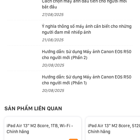
Cách chọn máy ảnh đầu tiên cho người mới
khả năng đáng kinh ngạc có thể thực hiện 38 nghìn tỷ
bắt đầu
phép tính mỗi giây, M4 cho phép bạn thực hiện những
27/08/2025
tác vụ như tách đối tượng ra khỏi nền trong video 4K
Ý nghĩa thông số máy ảnh cần biết cho những
chỉ bằng một thao tác chạm trong Final Cut Air hoặc tự
người đam mê nhiếp ảnh
động tạo ký âm trong thời gian thực khi bạn chơi piano
21/08/2025
bằng StaffPad.
Hướng dẫn: Sử dụng Máy ảnh Canon EOS R50
cho người mới (Phần 2)
20/08/2025
Hướng dẫn: Sử dụng Máy ảnh Canon EOS R50
cho người mới (Phần 1)
20/08/2025
SẢN PHẨM LIÊN QUAN
iPad Air 13" M2 8core, 1TB, Wi-Fi -
iPad Air 13" M2 8core, 512
Màn hình tiên tiến tuyệt đẹp
Chính hãng
Chính hãng
Màn hình Liquid Retina tuyệt đẹp, có độ phân giải cao,