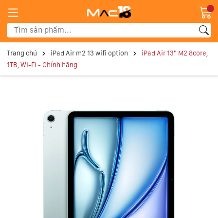
Trang chủ
iPad Air m2 13 wifi option
iPad Air 13" M2 8core,
1TB, Wi-Fi - Chính hãng