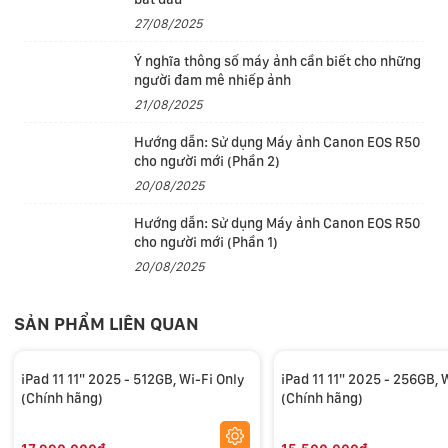
27/08/2025
Ý nghĩa thông số máy ảnh cần biết cho những
người đam mê nhiếp ảnh
21/08/2025
Hướng dẫn: Sử dụng Máy ảnh Canon EOS R50
cho người mới (Phần 2)
iPad mang đến một bước nhảy vọt về hiệu năng
20/08/2025
với
chip A16
siêu nhanh. Neural Engine cải tiến và các
Hướng dẫn: Sử dụng Máy ảnh Canon EOS R50
khả năng máy học giúp bạn dễ dàng làm được nhiều hơn,
cho người mới (Phần 1)
chẳng hạn như chỉnh sửa video 4K hoặc tương tác với
20/08/2025
nội dung ở dạng ảnh hoặc video bằng tính năng Văn Bản
Trực Tiếp. Và với pin dùng cả ngày, bạn có thể làm tất cả
SẢN PHẨM LIÊN QUAN
mà không bỏ lỡ bất kỳ điều gì.
iPad 11 11" 2025 - 512GB, Wi-Fi Only
iPad 11 11" 2025 - 256GB, 
Chỉnh sửa bảng tính, hoàn thiện bài thuyết trình Keynote
(Chính hãng)
(Chính hãng)
hay viết ghi chú tuyệt vời. Magic Keyboard Folio mang
đến cho bạn một trải nghiệm gõ phím và một bàn di