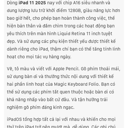
Dòng
iPad 11 2025
nay với chip A16 siêu nhanh và
dung lượng lưu trữ khởi điểm 128GB, giàu năng lực hơn
bao giờ hết, cho phép bạn hoàn thành công việc, thể
hiện bản thân và đắm chìm trong các hoạt động bạn
yêu thích trên màn hình Liquid Retina 11 inch tuyệt
đẹp. Và sử dụng các phụ kiện thiết yếu được thiết kế
dành riêng cho iPad, thậm chí bạn có thể tăng tính linh
hoạt cho mọi tác vụ hàng ngày.
Vẽ, tô màu và viết với Apple Pencil. Gõ phím thoải mái,
sử dụng bàn di và thưởng thức nội dung với thiết kế
hai phần linh hoạt của Magic Keyboard Folio. Bạn có
thể sử dụng các phím tắt quen thuộc hoặc bàn di có
khả năng nhấp vào bất cứ đâu. Và tận hưởng trải
nghiệm gõ phím đáng kinh ngạc.
iPadOS tổng hợp tất cả lại với nhau và khiến cho mọi
thứ trên iPad trở nên mượt mà, dễ dùng. Các ghi chú