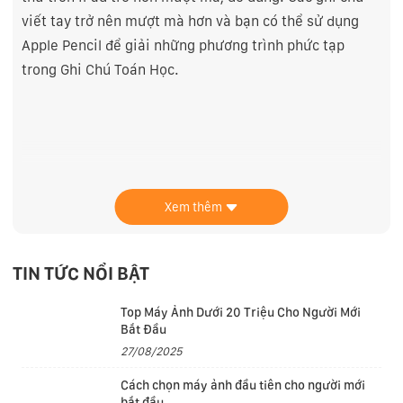
viết tay trở nên mượt mà hơn và bạn có thể sử dụng
Apple Pencil để giải những phương trình phức tạp
trong Ghi Chú Toán Học.
Chip A16
Với chip A16 siêu nhanh, làm việc và hoàn thành mọi việc
Xem thêm
trên cùng một thiết bị giờ đây dễ dàng hơn bao giờ hết.
Ghi chú, cộng tác và đa nhiệm liền mạch giữa các ứng
TIN TỨC NỔI BẬT
dụng. Từ biểu đồ tròn cho đến công thức làm bánh, iPad
được thiết kế cho nhiều mục đích sử dụng khác nhau.
Top Máy Ảnh Dưới 20 Triệu Cho Người Mới
Bắt Đầu
27/08/2025
Cách chọn máy ảnh đầu tiên cho người mới
bắt đầu