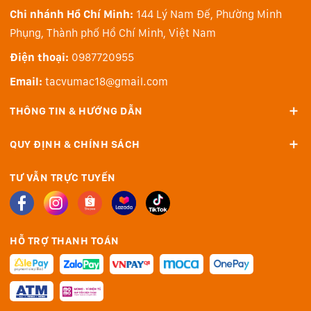
Chi nhánh Hồ Chí Minh:
144 Lý Nam Đế, Phường Minh
Phụng, Thành phố Hồ Chí Minh, Việt Nam
iMac cũng có sẵn với tùy chọn mặt kính Nano‑texture
mới. Mặt kính này giúp giảm ánh sáng phản chiếu và
Điện thoại:
0987720955
độ chói để loại bỏ sự phân tâm mà vẫn duy trì chất
Email:
tacvumac18@gmail.com
lượng hình ảnh vượt trội. Đây là lựa chọn lý tưởng cho
THÔNG TIN & HƯỚNG DẪN
không gian làm việc có điều kiện ánh sáng không
thuận lợi, cho dù bạn ở gần cửa sổ hay dưới ánh sáng
QUY ĐỊNH & CHÍNH SÁCH
mạnh.
Camera. Micrô. Loa.
TƯ VẪN TRỰC TUYẾN
Camera 12MP Center Stage luôn giữ bạn trong tâm
điểm. Đảm bảo khung hình luôn hoàn hảo trong các
cuộc gọi video, ngay cả khi bạn di chuyển hay có người
HỖ TRỢ THANH TOÁN
bước vào khung hình của bạn. Và Desk View hiển thị
liền mạch không gian làm việc của bạn ở chế độ xem
từ trên xuống trong khi vẫn hiển thị bạn trên màn hình.
Với micrô chất lượng phòng thu và hệ thống âm thanh