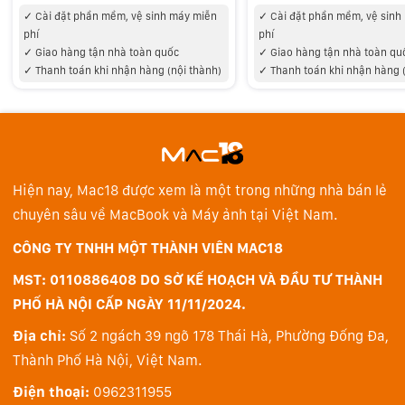
✓
Cài đặt phần mềm, vệ sinh máy miễn
✓
Cài đặt phần mềm, vệ sinh
Màn hình mãn nhãn
phí
phí
Với màn hình Retina 24 inch rộng mở, iMac đem đến
✓
Giao hàng tận nhà toàn quốc
✓
Giao hàng tận nhà toàn qu
✓
Thanh toán khi nhận hàng (nội thành)
✓
Thanh toán khi nhận hàng 
một khung hình tuyệt vời để xử lý đa nhiệm, xem phim
và chơi game sống động, và hơn thế nữa. Độ phân giải
4,5K và độ sáng 500 nit giúp các chi tiết trở nên sắc
nét, rõ ràng. Và dải màu rộng P3 khiến mọi nội dung
trên màn hình hiện lên thật sống động với hơn một tỷ
Hiện nay, Mac18 được xem là một trong những nhà bán lẻ
màu sắc.
chuyên sâu về MacBook và Máy ảnh tại Việt Nam.
CÔNG TY TNHH MỘT THÀNH VIÊN MAC18
MST: 0110886408 DO SỞ KẾ HOẠCH VÀ ĐẦU TƯ THÀNH
PHỐ HÀ NỘI CẤP NGÀY 11/11/2024.
Địa chỉ:
Số 2 ngách 39 ngõ 178 Thái Hà, Phường Đống Đa,
Thành Phố Hà Nội, Việt Nam.
Điện thoại:
0962311955