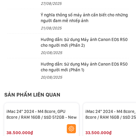
27/08/2025
Ý nghĩa thông số máy ảnh cần biết cho những
người đam mê nhiếp ảnh
- Nhanh hơn đến 6x so với iMac sử dụng chip Intel phổ
21/08/2025
biến nhất.
Hướng dẫn: Sử dụng Máy ảnh Canon EOS R50
- Nhanh hơn đến 2,1 lần so với iMac sử dụng chip M1
cho người mới (Phần 2)
trong các luồng công việc sáng tạo đòi hỏi khắt khe.
20/08/2025
Hướng dẫn: Sử dụng Máy ảnh Canon EOS R50
- Neural Engine nhanh hơn gấp 3 lần so với iMac với
cho người mới (Phần 1)
M1, khiến nó trở thành một lựa chọn vững chắc cho AI
20/08/2025
và đẩy nhanh tốc độ người dùng có thể hoàn thành
công việc.
SẢN PHẨM LIÊN QUAN
iMac 24" 2024 - M4 8core, GPU
iMac 24" 2024 - M4 8core
8core / RAM 16GB / SSD 512GB - New
8core / RAM 16GB / SSD 2
New
38.500.000₫
33.500.000₫