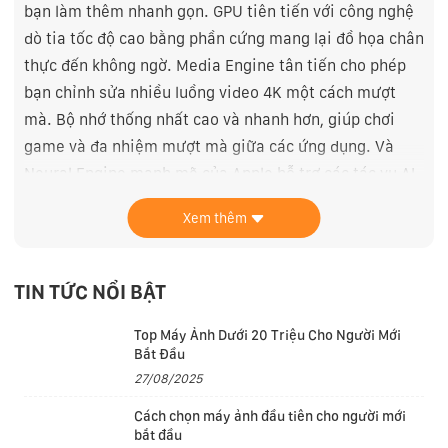
bạn làm thêm nhanh gọn. GPU tiên tiến với công nghệ
dò tia tốc độ cao bằng phần cứng mang lại đồ họa chân
thực đến không ngờ. Media Engine tân tiến cho phép
bạn chỉnh sửa nhiều luồng video 4K một cách mượt
mà. Bộ nhớ thống nhất cao và nhanh hơn, giúp chơi
game và đa nhiệm mượt mà giữa các ứng dụng. Và
Neural Engine mạnh mẽ của Apple hỗ trợ các tác vụ AI
như tự động cải thiện hình ảnh và loại bỏ tiếng ồn nền
Xem thêm
trong video.
TIN TỨC NỔI BẬT
Top Máy Ảnh Dưới 20 Triệu Cho Người Mới
Bắt Đầu
27/08/2025
Cách chọn máy ảnh đầu tiên cho người mới
bắt đầu