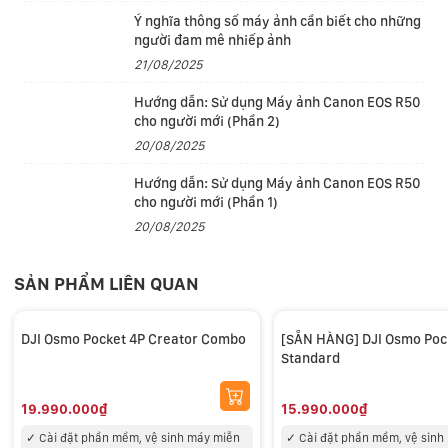
- Điều khiển chuyển động của gimbal, màn trập máy
Ý nghĩa thông số máy ảnh cần biết cho những
ảnh, lấy nét và ghi âm bằng các nút trên gimbal.
người đam mê nhiếp ảnh
21/08/2025
- Truy cập điều khiển không dây cho một số camera
bằng Bluetooth và ứng dụng Ronin.
Hướng dẫn: Sử dụng Máy ảnh Canon EOS R50
cho người mới (Phần 2)
Bánh xe phía trước
20/08/2025
Bánh xe phía trước có thể tùy chỉnh cho phép điều
Hướng dẫn: Sử dụng Máy ảnh Canon EOS R50
khiển zoom hoặc lấy nét, cũng có thể tùy biến để điều
cho người mới (Phần 1)
khiển màn trập, khẩu độ, ISO của máy ảnh hoặc các
20/08/2025
chuyển động của gimbal, cực kỳ tiện lợi khi thao tác 1
tay.
SẢN PHẨM LIÊN QUAN
DJI Osmo Pocket 4P Creator Combo
[SẴN HÀNG] DJI Osmo Poc
Standard
19.990.000₫
15.990.000₫
✓
Cài đặt phần mềm, vệ sinh máy miễn
✓
Cài đặt phần mềm, vệ sinh