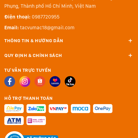
sau khi đổi pin hoặc thẻ nhớ.
Phụng, Thành phố Hồ Chí Minh, Việt Nam
Pin tích hợp
Điện thoại:
0987720955
Tay cầm pin RS 3 Mini tích hợp pin 2450mAh cung cấp
Email:
tacvumac18@gmail.com
thời gian hoạt động lên đến 10 giờ, thoải mái quay
chụp cả ngày.
THÔNG TIN & HƯỚNG DẪN
Gimbal sạc trong khoảng 2.5 giờ bằng cáp USB-C đi
QUY ĐỊNH & CHÍNH SÁCH
kèm.
TƯ VẪN TRỰC TUYẾN
HỖ TRỢ THANH TOÁN
Chức năng thông minh