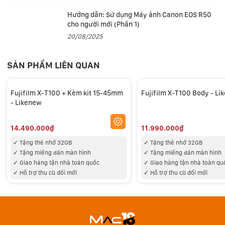
Hướng dẫn: Sử dụng Máy ảnh Canon EOS R50
cho người mới (Phần 1)
20/08/2025
SẢN PHẨM LIÊN QUAN
Fujifilm X-T100 + Kèm kit 15-45mm
Fujifilm X-T100 Body - L
- Likenew
14.490.000₫
11.990.000₫
✓
Tặng thẻ nhớ 32GB
✓
Tặng thẻ nhớ 32GB
✓ Tặng miếng d
án màn hình
✓ Tặng miếng d
án màn hình
Thiết kế thân máy và kết nối không dây
✓
Giao hàng tận nhà toàn quốc
✓
Giao hàng tận nhà toàn qu
- Ống ngắm điện tử OLED với kích thước 0.39", độ phân
✓ Hỗ trợ thu cũ đổi mới
✓ Hỗ trợ thu cũ đổi mới
giải lên tới 2,36 triệu điểm ảnh, sở hữu 4 thấu kính
chuyên dụng, độ phóng đại 0.62x, cho hình ảnh sắc
nét, độ phân giải cao.