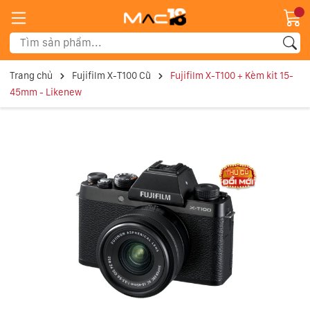
Trang chủ
Fujifilm X-T100 Cũ
Fujifilm X-T100 + Kèm kit 15-
45mm - Likenew