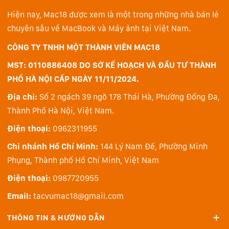
- Màn hình xoay lật 3 inch, độ phân giải 1,04 pixel giúp
Hiện nay, Mac18 được xem là một trong những nhà bán lẻ
dễ dàng chụp ảnh selfie.
chuyên sâu về MacBook và Máy ảnh tại Việt Nam.
- Wi-Fi tích hợp và Bluetooth Low Energy cho phép bạn
CÔNG TY TNHH MỘT THÀNH VIÊN MAC18
chia sẻ không dây hình ảnh của mình với thiết bị di
MST: 0110886408 DO SỞ KẾ HOẠCH VÀ ĐẦU TƯ THÀNH
động được liên kết.
PHỐ HÀ NỘI CẤP NGÀY 11/11/2024.
- Giữ lại tính thẩm mỹ retro mà dòng máy X-series của
Địa chỉ:
Số 2 ngách 39 ngõ 178 Thái Hà, Phường Đống Đa,
Fujifilm, X-T100 có thiết kế nhỏ nhẹ, gọn và được giản
Thành Phố Hà Nội, Việt Nam.
lược phần báng cầm bằng da.
Điện thoại:
0962311955
- Đèn flash bật lên tích hợp sẵn có để cung cấp thêm
Chi nhánh Hồ Chí Minh:
144 Lý Nam Đế, Phường Minh
ánh sáng khi làm việc trong điều kiện thiếu ánh sáng
Phụng, Thành phố Hồ Chí Minh, Việt Nam
và công nghệ Super Intelligent Flash tự động cân bằng
Điện thoại:
0987720955
đầu ra flash theo cảnh.
Email:
tacvumac18@gmail.com
Một số tính năng khác
- Chế độ Tự động SR nâng cao
giúp xác định cả đối
THÔNG TIN & HƯỚNG DẪN