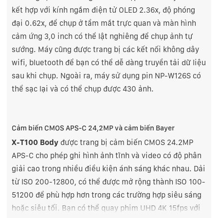
kết hợp với kính ngắm điện tử OLED 2.36x, độ phóng
đại 0.62x, để chụp ở tầm mắt trực quan và màn hình
cảm ứng 3,0 inch có thể lật nghiêng để chụp ảnh tự
sướng. Máy cũng được trang bị các kết nối không dây
wifi, bluetooth để bạn có thể dễ dàng truyền tải dữ liệu
sau khi chụp. Ngoài ra, máy sử dụng pin
NP-W126S có
thể sạc lại và có thể chụp được 430 ảnh.
Cảm biến CMOS APS-C 24,2MP và
cảm biến Bayer
X-T100 Body
được trang bị cảm biến CMOS 24.2MP
APS-C cho phép ghi hình ảnh tĩnh và video có độ phân
giải cao trong nhiều điều kiện ánh sáng khác nhau. Dải
từ ISO 200-12800, có thể được mở rộng thành ISO 100-
51200 để phù hợp hơn trong các trường hợp siêu sáng
hoặc siêu tối. Bạn có thể quay
phim UHD 4K 15fps với