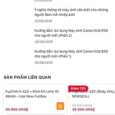
27/08/2025
Ý nghĩa thông số máy ảnh cần biết cho những
người đam mê nhiếp ảnh
21/08/2025
Hướng dẫn: Sử dụng Máy ảnh Canon EOS R50
cho người mới (Phần 2)
20/08/2025
Hướng dẫn: Sử dụng Máy ảnh Canon EOS R50
cho người mới (Phần 1)
20/08/2025
Cảm biến ảnh X-Trans CMOS 4 26.1MP & chip xử lý X-
Processor 5
SẢN PHẨM LIÊN QUAN
Fujifilm X-S20 có cảm biến X-Trans CMOS 4 chiếu sáng
Giảm 13%
sau với độ phân giải 26.1MP, ghi lại những khoảnh khắc
Fujifilm X-S20 + Kèm Kit Lens 15-
Fujifilm X-S20 (Body Only
45mm - Like New Fullbox
NEWSEAL)
của bạn bằng bố cục bộ lọc độc đáo giúp kiểm soát
hiện tượng moiré và sai màu, cho ra hình ảnh chuẩn
39.990.000₫
30.490.000₫
34.990.000₫
xác. Thiết kế chiếu sáng sau giúp nâng cao chất lượng