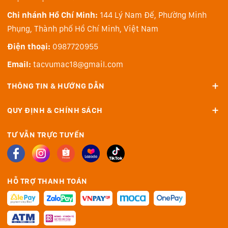
Film Simulation
Chi nhánh Hồ Chí Minh:
144 Lý Nam Đế, Phường Minh
19 chế độ Film Simulation trong X-S20 mô phỏng nước
Phụng, Thành phố Hồ Chí Minh, Việt Nam
hình tương tự của phim chụp cổ điển do Fujifilm phát
Điện thoại:
0987720955
triển trong hơn 85 năm.
Email:
tacvumac18@gmail.com
THÔNG TIN & HƯỚNG DẪN
QUY ĐỊNH & CHÍNH SÁCH
TƯ VẪN TRỰC TUYẾN
Lấy nét tự động kết hợp AI
X-Processor 5 có tính năng lấy nét tự động phát hiện
chủ thể được xây dựng bằng công nghệ Deep-Learning
HỖ TRỢ THANH TOÁN
AI. Ngoài khả năng theo dõi và phát hiện lấy nét tự
động đáng kinh ngạc cho khuôn mặt và mắt người, Fuji
X-S20 giờ đây có thể tự động phát hiện và theo dõi