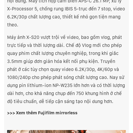
nội dung. Máy tích hợp cảm biến APS-C 26.1 MP, xử lý
X-Processor 5, chống rung IBIS 5-trục đến 7 stop, video
6.2K/30p chất lượng cao, thiết kế nhỏ gọn tiện mang
theo.
Máy ảnh X-S20 vượt trội về video, bao gồm vlog, phát
trực tiếp và thời lượng dài. Chế độ Vlog mới cho phép
quay phim chất lượng chuyên nghiệp, trong khi giắc
3.5mm giúp đơn giản hóa kết nối phụ kiện. Truyền
phát ở các tùy chọn quay video 6.2K/30p, 4K/60p và
1080/240p cho phép phát sóng chất lượng cao. Nay sử
dụng pin lithium-ion NP-W235 lớn hơn và có thời lượng
dài hơn, cho khả năng chụp đến 750 khung hình ở chế
độ tiêu chuẩn, dễ tiếp cận sáng tạo nội dung hơn.
>>> Xem thêm
Fujifilm mirrorless