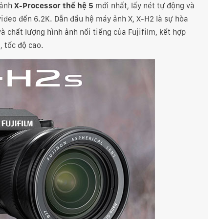
 ảnh
X-Processor thế hệ 5
mới nhất, lấy nét tự động và
video đến 6.2K. Dẫn đầu hệ máy ảnh X, X-H2 là sự hòa
và chất lượng hình ảnh nổi tiếng của Fujifilm, kết hợp
 tốc độ cao.