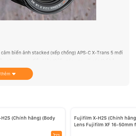
bị cảm biến ảnh stacked (xếp chồng) APS-C X-Trans 5 mới
iệu năng trong điều kiện thiếu sáng so với các thế hệ
áo giúp giảm thiểu moiré và cho khả năng kết xuất màu
 thêm
 cải thiện tông màu và độ trong rõ cùng thiết kế stacked
ù hợp hơn với ứng dụng quay phim và chụp ảnh tốc độ
X-H2S (Chính hãng) (Body
Fujifilm X-H2S (Chính hãng
Lens Fujifilm XF 16-50mm f