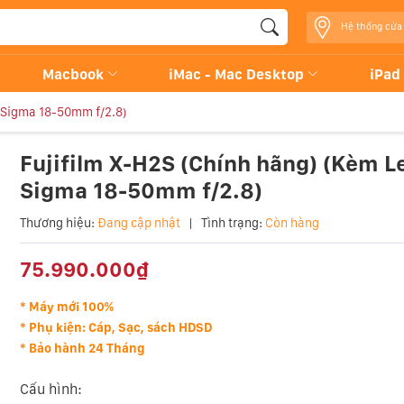
Hệ thống cửa
Macbook
iMac - Mac Desktop
iPad
s Sigma 18-50mm f/2.8)
Fujifilm X-H2S (Chính hãng) (Kèm L
Sigma 18-50mm f/2.8)
Thương hiệu:
Đang cập nhật
|
Tình trạng:
Còn hàng
75.990.000₫
* Máy mới 100%
* Phụ kiện: Cáp, Sạc, sách HDSD
* Bảo hành 24 Tháng
Cấu hình: