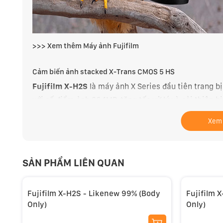
>>> Xem thêm
Máy ảnh Fujifilm
Cảm biến ảnh stacked X-Trans CMOS 5 HS
Fujifilm X-H2S
là máy ảnh X Series đầu tiên trang 
với số điểm ảnh 26.1MP, tăng tốc xử lý và cải thiện h
trước. Cảm biến X-Trans sử dụng lưới lọc màu độc đ
Xem
tự nhiên hơn, kết hợp thiết kế BSI giảm nhiễu hạt và
giảm mạnh rolling shutter và nhiều lỗi méo khác, ph
cao.
SẢN PHẨM LIÊN QUAN
Fujifilm X-H2S - Likenew 99% (Body
Fujifilm 
Only)
Only)