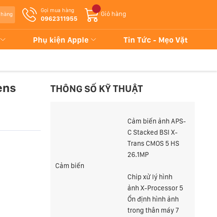
Gọi mua hàng
Giỏ hàng
 hàng
0962311955
Phụ kiện Apple
Tin Tức - Mẹo Vặt
ens
THÔNG SỐ KỸ THUẬT
Cảm biến ảnh APS-
C Stacked BSI X-
Trans CMOS 5 HS
26.1MP
Cảm biến
Chip xử lý hình
ảnh X-Processor 5
Ổn định hình ảnh
trong thân máy 7