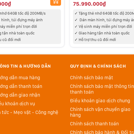
000₫
75.990.000₫
 nhớ 64GB tốc độ 200MB/s
✓
Tặng thẻ nhớ 64GB tốc độ 200
hình, túi đựng máy ảnh
✓
Dán màn hình, túi đựng máy ả
máy miễn phí trọn đời
✓ V
ệ sinh máy miễn phí trọn đời
g tận nhà toàn quốc
✓
Giao hàng tận nhà toàn quốc
u cũ đổi mới
✓ Hỗ trợ thu cũ đổi mới
ÔNG TIN & HƯỚNG DẪN
QUY ĐỊNH & CHÍNH SÁCH
ớng dẫn mua hàng
Chính sách bảo mật
ớng dẫn thanh toán
Chính sách bảo mật thông tin
thanh toán
ớng dẫn giao nhận
Điều khoản giao dịch chung
ới X-Processor 5 xử lý 64bit giúp đạt tốc độ xử lý video
ều khoản dịch vụ
y ảnh quay video đến 6.2K với bitrate cao như ProRes
Chính sách vận chuyển giao
n tức - Mẹo vặt - Công nghệ
hàng
 giải Full HD.
Chính sách thanh toán
Chính sách bảo hành & Đổi tr