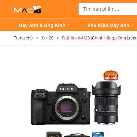
Máy Ảnh & Ống Kính
Phụ Kiện Máy Ảnh
Trang chủ
X-H2S
Fujifilm X-H2S (Chính hãng) (Kèm Len