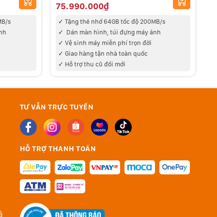
75.990.000₫
8
MB/s
✓
Tặng thẻ nhớ 64GB tốc độ 200MB/s
nh
✓
Dán màn hình, túi đựng máy ảnh
✓ V
ệ sinh máy miễn phí trọn đời
✓
✓
Giao hàng tận nhà toàn quốc
✓ Hỗ trợ thu cũ đổi mới
✓
TƯ VẪN TRỰC TUYẾN
HỖ TRỢ THANH TOÁN
ả