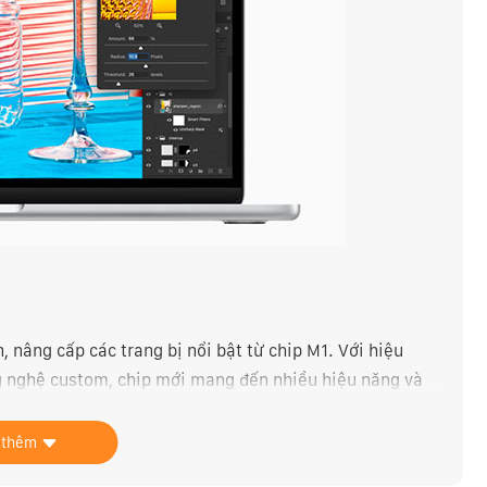
, nâng cấp các trang bị nổi bật từ chip M1. Với hiệu
ng nghệ custom, chip mới mang đến nhiều hiệu năng và
ple.
 thêm