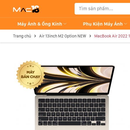
Máy Ảnh & Ống Kính
Phụ Kiện Máy Ảnh
Trang chủ
Air 13inch M2 Option NEW
MacBook Air 2022 