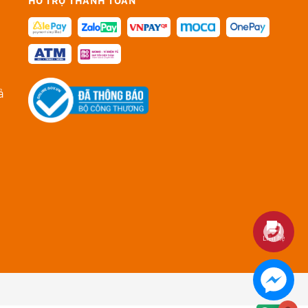
HỖ TRỢ THANH TOÁN
ả
Liên hệ