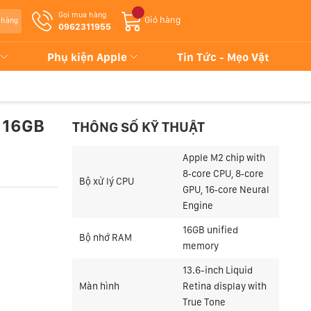
Gọi mua hàng
Giỏ hàng
 hàng
0962311955
Phụ kiện Apple
Tin Tức - Mẹo Vặt
 16GB
THÔNG SỐ KỸ THUẬT
Apple M2 chip with
8‑core CPU, 8‑core
Bộ xử lý CPU
GPU, 16‑core Neural
Engine
16GB unified
Bộ nhớ RAM
memory
13.6-inch Liquid
Màn hình
Retina display with
True Tone