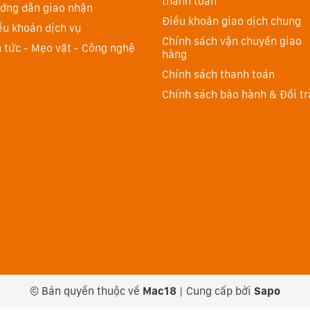
thanh toán
ớng dẫn giao nhận
ip phương tiện thế hệ mới và công cụ xử lý video ProRes
Điều khoản giao dịch chung
g phần cứng, từ đó các máy M2 có thể phát lại nhiều
ều khoản dịch vụ
Chính sách vận chuyển giao
n tức - Mẹo vặt - Công nghệ
hàng
Chính sách thanh toán
 người dùng cổng sạc chuyên dụng dễ dàng kết nối,
Chính sách bảo hành & Đổi tr
ạc bị rút ra ngoài ý muốn. MacBook Air 2022 có 2 cổng
âm thành 3.5mm hỗ trợ dòng headphone trở kháng cao.
© Bản quyền thuộc về
Mac18
|
Cung cấp bởi
Sapo