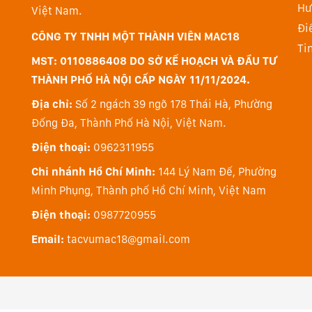
Hư
kế để tăng tốc tác vụ video, M2 đồng thời bổ sung ch
Việt Nam.
mạnh mẽ đáp ứng các thao tác encode và decode nặn
Đi
CÔNG TY TNHH MỘT THÀNH VIÊN MAC18
luồng video 4K và 8K hơn trước.
Ti
MST: 0110886408 DO SỞ KẾ HOẠCH VÀ ĐẦU TƯ
Cổng MagSafe trở lại
THÀNH PHỐ HÀ NỘI CẤP NGÀY 11/11/2024.
MagSafe trở lại trên MacBook Air M2 2022, cung cấp
Địa chỉ:
Số 2 ngách 39 ngõ 178 Thái Hà, Phường
đồng thời bảo vệ MacBook Air trong trường hợp cáp s
Đống Đa, Thành Phố Hà Nội, Việt Nam.
Thunderbolt cho phép kết nối nhiều phụ kiện, giắc 
Điện thoại:
0962311955
Chi nhánh Hồ Chí Minh:
144 Lý Nam Đế, Phường
Minh Phụng, Thành phố Hồ Chí Minh, Việt Nam
Điện thoại:
0987720955
Email:
tacvumac18@gmail.com