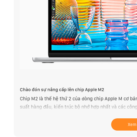
Chào đón sự nâng cấp lên chip Apple M2
Chip M2 là thế hệ thứ 2 của dòng chip Apple M cơ bản
suất hàng đầu, kiến trúc bộ nhớ hợp nhất và các cô
khả năng hơn cho các dòng MacBook phổ biến của Ap
Xem