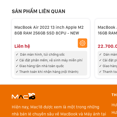
SẢN PHẨM LIÊN QUAN
MacBook Air 2022 13 inch Apple M2
MacBook A
8GB RAM 256GB SSD 8CPU - NEW
16GB RAM
Liên hệ
22.700.
✓
Dán màn hình, túi chống sốc
✓
Dán màn 
✓
Cài đặt phần mềm, vệ sinh máy miễn phí
✓
Cài đặt 
✓
Giao hàng tận nhà toàn quốc
✓
Giao hàn
✓
Thanh toán khi nhận hàng (nội thành)
✓
Thanh to
TH
M2 trang bị CPU 8 nhân thế hệ mới với nhiều ưu điểm
Hư
thế hệ mới của Apple với số nhân cao hơn M1. Chip 
Hiện nay, Mac18 được xem là một trong những
Hư
trợ bộ nhớ hợp nhất tốc độ cao, cho phép máy xử lý c
nhà bán lẻ chuyên sâu về MacBook và Máy ảnh tại