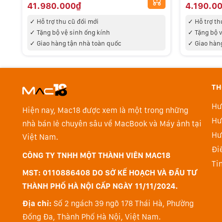
41.980.000₫
4.190.0
✓ Hỗ trợ thu cũ đổi mới
✓ Hỗ trợ th
✓ Tặng bộ vệ sinh ống kính
✓ Tặng bộ v
✓
Giao hàng tận nhà toàn quốc
✓
Giao hàn
TH
Hư
Hiện nay, Mac18 được xem là một trong những
Hư
nhà bán lẻ chuyên sâu về MacBook và Máy ảnh tại
Hư
Việt Nam.
Đi
CÔNG TY TNHH MỘT THÀNH VIÊN MAC18
Ti
MST: 0110886408 DO SỞ KẾ HOẠCH VÀ ĐẦU TƯ
THÀNH PHỐ HÀ NỘI CẤP NGÀY 11/11/2024.
Địa chỉ:
Số 2 ngách 39 ngõ 178 Thái Hà, Phường
Đống Đa, Thành Phố Hà Nội, Việt Nam.