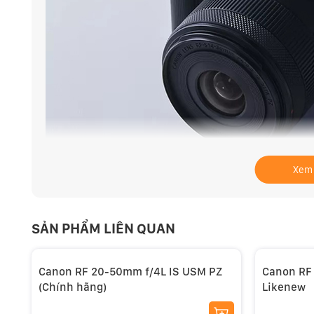
Xem
Sức mạnh của zoom điện
Ống kính Canon 14-30mm f/4-6.3 IS STM PZ có chức 
SẢN PHẨM LIÊN QUAN
xoay ống kính sang trái hoặc phải để bắt đầu zoom đi
mà và chuyên nghiệp. Ống kính này có thể được sử 
Canon RF 20-50mm f/4L IS USM PZ
Canon RF
máy ảnh EOS.
(Chính hãng)
Likenew