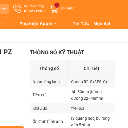
Gọi mua hàng
Giỏ hàng
 hàng
0962311955
Phụ kiện Apple
Tin Tức - Mẹo Vặt
M PZ
THÔNG SỐ KỸ THUẬT
Thông số
Chi tiết
Ngàm ống kính
Canon RF-S (APS-C)
14–30mm (tương
Tiêu cự
đương 22–48mm)
Khẩu độ
f/4–6.3
IS quang học, bù rung
Ổn định hình ảnh
đến 5 stop