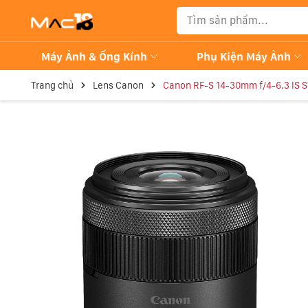
Máy Ảnh & Ống Kính
Phụ Kiện Máy Ảnh
Trang chủ
Lens Canon
Canon RF-S 14-30mm f/4-6.3 IS S