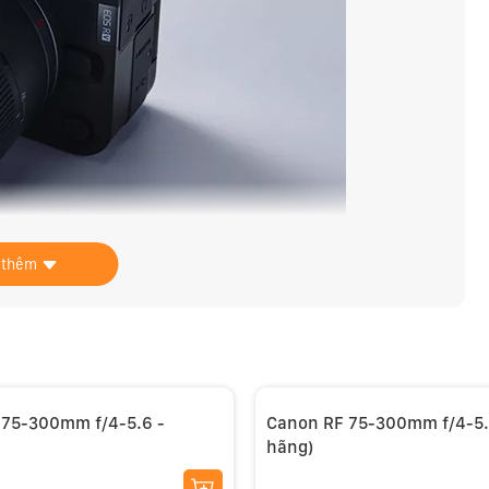
 thêm
năng zoom điện. Tính năng này cho phép người dùng
ện nhiều tốc độ (có thể tùy chỉnh) để có kết quả mượt
dụng với cần gạt zoom máy ảnh tích hợp trên một số mẫu
 75-300mm f/4-5.6 -
Canon RF 75-300mm f/4-5.
hãng)