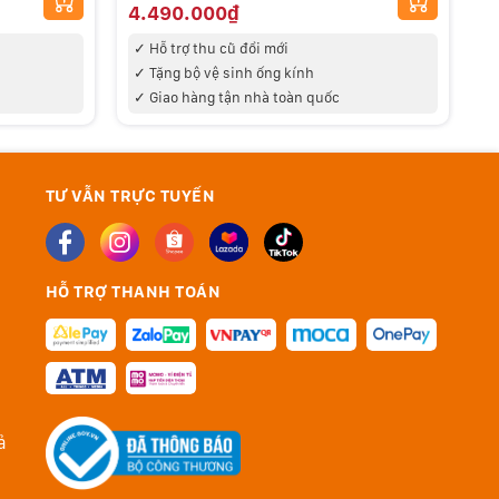
4.490.000₫
4
✓ Hỗ trợ thu cũ đổi mới
✓
✓ Tặng bộ vệ sinh ống kính
✓
✓
Giao hàng tận nhà toàn quốc
TƯ VẪN TRỰC TUYẾN
HỖ TRỢ THANH TOÁN
ả