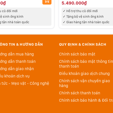
00₫
5.490.000₫
u cũ đổi mới
✓ Hỗ trợ thu cũ đổi mới
ệ sinh ống kính
✓ Tặng bộ vệ sinh ống kính
g tận nhà toàn quốc
✓
Giao hàng tận nhà toàn quốc
ÔNG TIN & HƯỚNG DẪN
QUY ĐỊNH & CHÍNH SÁCH
ớng dẫn mua hàng
Chính sách bảo mật
ớng dẫn thanh toán
Chính sách bảo mật thông tin
thanh toán
ớng dẫn giao nhận
Điều khoản giao dịch chung
ều khoản dịch vụ
Chính sách vận chuyển giao
n tức - Mẹo vặt - Công nghệ
hàng
Chính sách thanh toán
Chính sách bảo hành & Đổi tr