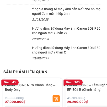
27/08/2025
hình/giây và có hỗ trợ chụp trước cho phép máy ảnh
Ý nghĩa thông số máy ảnh cần biết cho những
bắt đầu ghi ảnh 0,5 giây trước khi nhấn hết nút trập.
người đam mê nhiếp ảnh
21/08/2025
Hướng dẫn: Sử dụng Máy ảnh Canon EOS R50
cho người mới (Phần 2)
20/08/2025
Hướng dẫn: Sử dụng Máy ảnh Canon EOS R50
cho người mới (Phần 1)
20/08/2025
Dual Pixel CMOS AF II
SẢN PHẨM LIÊN QUAN
Chiếc máy ảnh EOS R8 Với 1053 điểm AF tự động bao
phủ toàn bộ vùng cảm biến, hệ thống Dual Pixel CMOS
Giảm 4%
Giảm 30%
Canon EOS R8 NEW Chính Hãng –
Canon EOS R8 + Kèm Ngà
AF II tiên tiến cung cấp hiệu suất lấy nét cực nhanh và
Body Only
EF-EOS R (Chính hãng)
chính xác. Hệ thống lấy nét nhận diện theo pha này
cung cấp tính năng phát hiện và theo dõi đối tượng
28.990.000₫
41.789.000₫
27.900.000₫
29.290.000₫
nâng cao, nhận dạng được người, động vật và phương