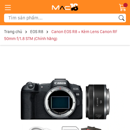
Trang chủ
EOS R8
Canon EOS R8 + Kèm Lens Canon RF
50mm f/1.8 STM (Chính hãng)