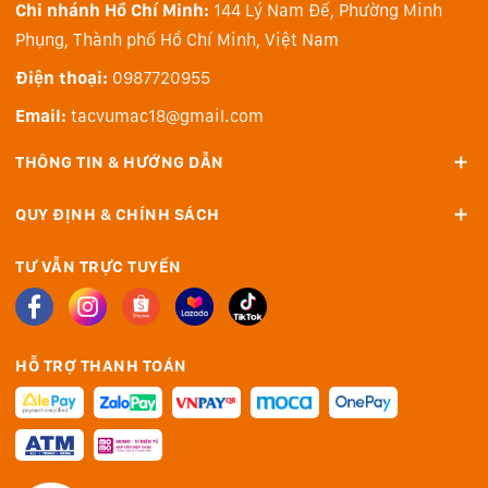
Chi nhánh Hồ Chí Minh:
144 Lý Nam Đế, Phường Minh
màu 10bit không cần chỉnh sửa thêm. Tệp HDR 10bit
Phụng, Thành phố Hồ Chí Minh, Việt Nam
tương thích với màn hình HDR như TV, màn hình trình
chiếu và smartphone, hiển thị video với dải động và độ
Điện thoại:
0987720955
chính xác màu còn cao hơn màn hình tiêu chuẩn.
Email:
tacvumac18@gmail.com
Đối với người sáng tạo muốn chỉnh sửa tệp video của
THÔNG TIN & HƯỚNG DẪN
họ, Canon Log 3 hỗ trợ tạo tệp nhật ký 10bit cho phép
khôi phục mạnh mẽ các vùng sáng và vùng tối cũng
QUY ĐỊNH & CHÍNH SÁCH
như phân loại màu sáng tạo.
TƯ VẪN TRỰC TUYẾN
HỖ TRỢ THANH TOÁN