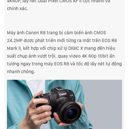
4K60P, lấy nét Dual Pixel CMOS AF II cực nhanh và
chính xác.
Máy ảnh Canon R8 trang bị cảm biến ảnh CMOS
24.2MP được phát triển mới từng ra mắt trên EOS R6
Mark II, kết hợp với chip xử lý DIGIC X mang đến hiệu
suất chụp ảnh vượt trội, quay video 4K 60p 10bit ấn
tượng ngay trong máy EOS R8 và tốc độ lấy nét tự động
nhanh chóng.