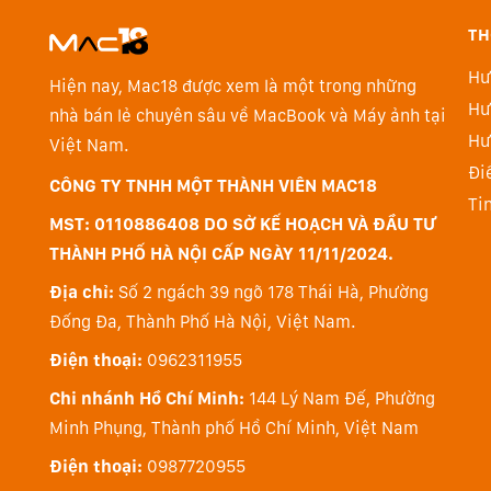
TH
Hư
Hiện nay, Mac18 được xem là một trong những
Hư
nhà bán lẻ chuyên sâu về MacBook và Máy ảnh tại
Hư
Việt Nam.
Đi
- Các phân tích cấp cao của bộ xử lý giúp khóa đối 
CÔNG TY TNHH MỘT THÀNH VIÊN MAC18
Ti
MST: 0110886408 DO SỞ KẾ HOẠCH VÀ ĐẦU TƯ
- Đầu, mắt, phần thân trên và các cấu trúc khớp đều
THÀNH PHỐ HÀ NỘI CẤP NGÀY 11/11/2024.
thể chính và quả bóng
Địa chỉ:
Số 2 ngách 39 ngõ 178 Thái Hà, Phường
- Cài đặt menu Action Priority cho ảnh tĩnh xác định
Đống Đa, Thành Phố Hà Nội, Việt Nam.
thao dành cho bóng đá, bóng rổ và bóng chuyền
Điện thoại:
0962311955
- Tính năng Register People Priority cho phép phát h
Chi nhánh Hồ Chí Minh:
144 Lý Nam Đế, Phường
cách đăng ký trước khuôn mặt của họ, phù hợp với chụ
Minh Phụng, Thành phố Hồ Chí Minh, Việt Nam
đa 10 đối tượng
Điện thoại:
0987720955