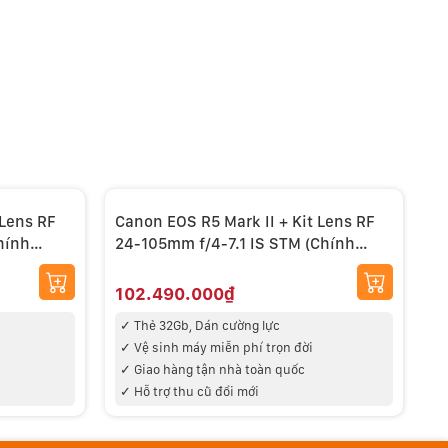
 Lens RF
Canon EOS R5 Mark II + Kit Lens RF
C
hính
24-105mm f/4-7.1 IS STM (Chính
1
hãng)
102.490.000₫
1
✓ Thẻ 32Gb, Dán cường lực
✓
✓ V
ệ sinh máy miễn phí trọn đời
✓
✓
Giao hàng tận nhà toàn quốc
✓ Hỗ trợ thu cũ đổi mới
✓