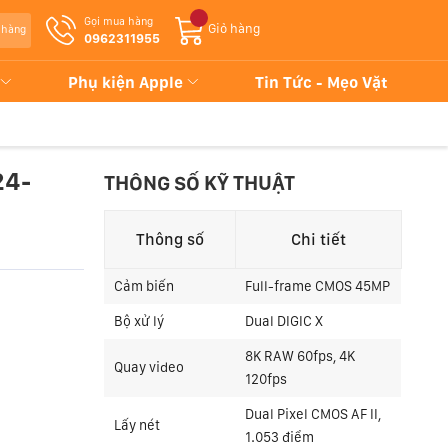
Gọi mua hàng
Giỏ hàng
 hàng
0962311955
Phụ kiện Apple
Tin Tức - Mẹo Vặt
24-
THÔNG SỐ KỸ THUẬT
Thông số
Chi tiết
Cảm biến
Full-frame CMOS 45MP
Bộ xử lý
Dual DIGIC X
8K RAW 60fps, 4K
Quay video
120fps
Dual Pixel CMOS AF II,
Lấy nét
1.053 điểm