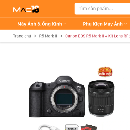
Máy Ảnh & Ống Kính
Phụ Kiện Máy Ảnh
Trang chủ
R5 Mark II
Canon EOS R5 Mark II + Kit Lens RF