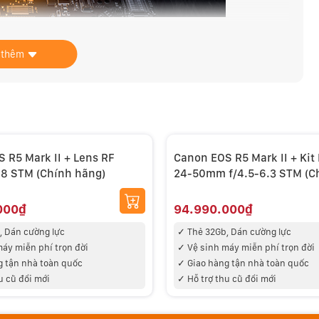
 thêm
 lợi ích cho khả năng lấy nét tự động vốn đã mạnh mẽ của
 Pixel Intelligence AF để tạo ra những cải tiến trong
 tính năng lấy nét điều khiển bằng mắt được giới thiệu
 R5 Mark II + Lens RF
Canon EOS R5 Mark II + Kit
8 STM (Chính hãng)
24-50mm f/4.5-6.3 STM (C
hãng)
000₫
94.990.000₫
, Dán cường lực
✓ Thẻ 32Gb, Dán cường lực
máy miễn phí trọn đời
✓ V
ệ sinh máy miễn phí trọn đời
g tận nhà toàn quốc
✓
Giao hàng tận nhà toàn quốc
u cũ đổi mới
✓ Hỗ trợ thu cũ đổi mới