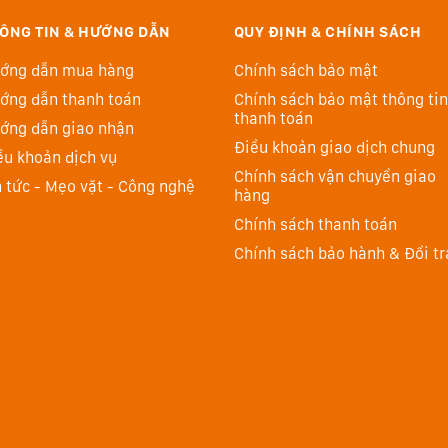
ÔNG TIN & HƯỚNG DẪN
QUY ĐỊNH & CHÍNH SÁCH
ớng dẫn mua hàng
Chính sách bảo mật
ớng dẫn thanh toán
Chính sách bảo mật thông tin
thanh toán
ớng dẫn giao nhận
Điều khoản giao dịch chung
ều khoản dịch vụ
tượng mong muốn khi các đối tượng tương tự giao nhau
Chính sách vận chuyển giao
n tức - Mẹo vặt - Công nghệ
hàng
 được theo dõi, cũng như những người không phải chủ
Chính sách thanh toán
Chính sách bảo hành & Đổi tr
 các sự kiện, hành động và vị trí bóng cụ thể của môn thể
iện và theo dõi một người cụ thể một cách liên tục bằng
p sự kiện, buổi biểu diễn, có thể đăng ký và ưu tiên tối