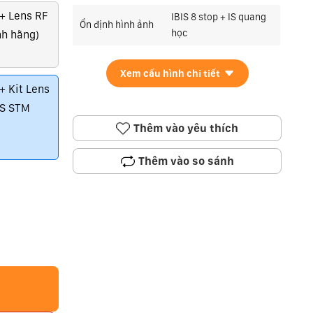
+ Lens RF
IBIS 8 stop + IS quang
Ổn định hình ảnh
học
nh hãng)
Xem cấu hình chi tiết
+ Kit Lens
IS STM
Thêm vào yêu thích
Thêm vào so sánh