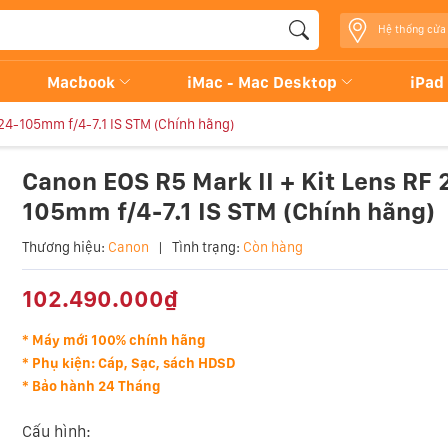
Hệ thống cửa
Macbook
iMac - Mac Desktop
iPad
 24-105mm f/4-7.1 IS STM (Chính hãng)
Canon EOS R5 Mark II + Kit Lens RF 
105mm f/4-7.1 IS STM (Chính hãng)
Thương hiệu:
Canon
|
Tình trạng:
Còn hàng
102.490.000₫
* Máy mới 100% chính hãng
* Phụ kiện: Cáp, Sạc, sách HDSD
* Bảo hành 24 Tháng
Cấu hình: