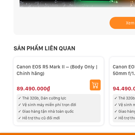
Lấy nét tự động với công nghệ học sâu
Xem
Canon R5 II với tốc độ xử lý được cải thiện mang lại
dòng EOS R, kết hợp các bộ dữ liệu học sâu trong Dual
nhận dạng và theo dõi đối tượng, đồng thời cải thiện
SẢN PHẨM LIÊN QUAN
trong EOS R3.
Canon EOS R5 Mark II – (Body Only |
Canon EOS
Chính hãng)
50mm f/1.
89.490.000₫
94.490.
✓ Thẻ 32Gb, Dán cường lực
✓ Thẻ 32Gb
✓ V
ệ sinh máy miễn phí trọn đời
✓ V
ệ sinh 
✓
Giao hàng tận nhà toàn quốc
✓
Giao hàn
✓ Hỗ trợ thu cũ đổi mới
✓ Hỗ trợ th