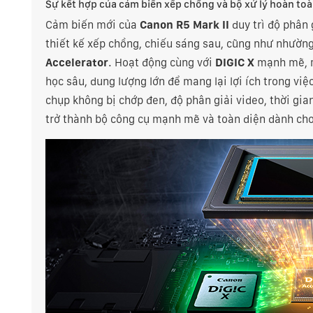
Sự kết hợp của cảm biến xếp chồng và bộ xử lý hoàn to
Cảm biến mới của
Canon R5 Mark II
duy trì độ phân 
thiết kế xếp chồng, chiếu sáng sau, cũng như nhường
Accelerator
. Hoạt động cùng với
DIGIC X
mạnh mẽ, m
học sâu, dung lượng lớn để mang lại lợi ích trong việ
chụp không bị chớp đen, độ phân giải video, thời gia
trở thành bộ công cụ mạnh mẽ và toàn diện dành ch