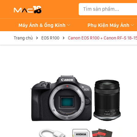
Máy Ảnh & Ống Kính
Phụ Kiện Máy Ảnh
Trang chủ
EOS R100
Canon EOS R100 + Canon RF-S 18-1