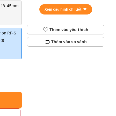
t 18-45mm
Xem cấu hình chi tiết
Thêm vào yêu thích
non RF-S
g)
Thêm vào so sánh