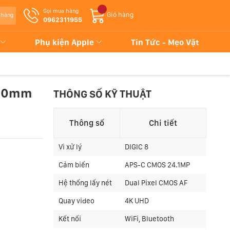
Gọi mua hàng
Giỏ hàng
 hàng
0962311955
Phụ kiện Apple
Tin Tức - Mẹo Vặt
150mm
THÔNG SỐ KỸ THUẬT
Thông số
Chi tiết
Vi xử lý
DIGIC 8
Cảm biến
APS-C CMOS 24.1MP
Hệ thống lấy nét
Dual Pixel CMOS AF
Quay video
4K UHD
Kết nối
WiFi, Bluetooth