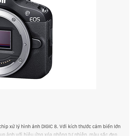
ip xử lý hình ảnh DIGIC 8. Với kích thước cảm biến lớn
ụp ảnh với hiệu ứng xóa phông tự nhiên, màu sắc đẹp