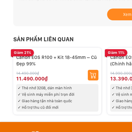
mắt và ít nhiễu, chi tiết nhỏ rõ nét không ngại phóng
Xem
Tận dụng kích thước cảm biến, EOS R100 chụp ảnh có 
cả trong ánh sáng yếu. Cho phép chụp ở tốc độ màn 
SẢN PHẨM LIÊN QUAN
Giảm 21%
Giảm 11%
Canon EOS R100 + Kit 18-45mm – Cũ
Canon EO
Đẹp 99%
(Chính hã
14.490.000₫
14.990.000
11.490.000₫
13.390.
✓ Thẻ nhớ 32GB
, dán màn hình
✓ Thẻ nhớ 
✓ V
ệ sinh máy miễn phí trọn đời
✓ V
ệ sinh 
✓
Giao hàng tận nhà toàn quốc
✓
Giao hàn
✓ Hỗ trợ thu cũ đổi mới
✓ Hỗ trợ th