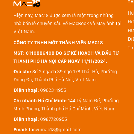
TH
Hư
Hiện nay, Mac18 được xem là một trong những
Hư
nhà bán lẻ chuyên sâu về MacBook và Máy ảnh tại
Dual Pixel CMOS AF & Eye Detection AF
Hư
Việt Nam.
Dual Pixel CMOS AF cung cấp khả năng lấy nét tự đ
Đi
CÔNG TY TNHH MỘT THÀNH VIÊN MAC18
ngay khoảnh khắc diễn ra. Máy ảnh EOS R100 nổi bật
Ti
ngang và 100% chiều dọc của vùng hình ảnh, chia nh
MST: 0110886408 DO SỞ KẾ HOẠCH VÀ ĐẦU TƯ
động. Dễ dàng chụp nhanh đối tượng với EOS R100 bằ
THÀNH PHỐ HÀ NỘI CẤP NGÀY 11/11/2024.
tượng ở xa, cũng có thể sử dụng khi toàn bộ cơ thể 
Địa chỉ:
Số 2 ngách 39 ngõ 178 Thái Hà, Phường
khoảng cách xa hơn.
Đống Đa, Thành Phố Hà Nội, Việt Nam.
Điện thoại:
0962311955
Chi nhánh Hồ Chí Minh:
144 Lý Nam Đế, Phường
Minh Phụng, Thành phố Hồ Chí Minh, Việt Nam
Điện thoại:
0987720955
Email:
tacvumac18@gmail.com