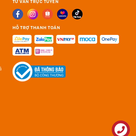
TƯ VẪN TRỰC TUYẾN
HỖ TRỢ THANH TOÁN
ả
Liên hệ