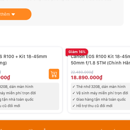
 to.
 thêm
độ nhạy cao và độ nhiễu thấp để ghi lại bầu không khí,
trập nhanh để giảm rung lắc máy và nhòe đối tượng.
Giảm 16%
S R100 + Kit 18-45mm
Canon EOS R100 Kit 18-45
ng)
50mm f/1.8 STM (Chính Hã
₫
22.480.000₫
000₫
18.890.000₫
32GB
, dán màn hình
✓ Thẻ nhớ 32GB
, dán màn hình
máy miễn phí trọn đời
✓ V
ệ sinh máy miễn phí trọn đời
g tận nhà toàn quốc
✓
Giao hàng tận nhà toàn quốc
u cũ đổi mới
✓ Hỗ trợ thu cũ đổi mới