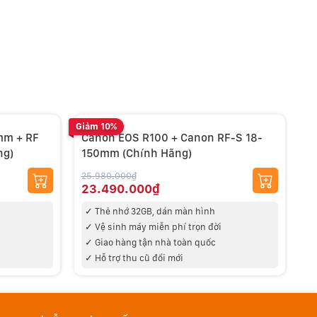
Giảm 10%
Giả
mm + RF
Canon EOS R100 + Canon RF-S 18-
C
ng)
150mm (Chính Hãng)
f
25.980.000₫
29
23.490.000₫
2
✓ Thẻ nhớ 32GB
, dán màn hình
✓
✓ V
ệ sinh máy miễn phí trọn đời
✓
✓
Giao hàng tận nhà toàn quốc
✓ Hỗ trợ thu cũ đổi mới
✓