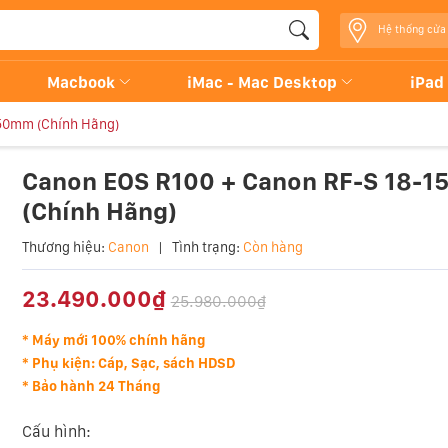
Hệ thống cửa
Macbook
iMac - Mac Desktop
iPad
50mm (Chính Hãng)
Canon EOS R100 + Canon RF-S 18-
(Chính Hãng)
Thương hiệu:
Canon
|
Tình trạng:
Còn hàng
23.490.000₫
25.980.000₫
* Máy mới 100% chính hãng
* Phụ kiện: Cáp, Sạc, sách HDSD
* Bảo hành 24 Tháng
Cấu hình: