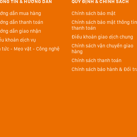
ÔNG TIN & HƯỚNG DẪN
QUY ĐỊNH & CHÍNH SÁCH
ớng dẫn mua hàng
Chính sách bảo mật
ớng dẫn thanh toán
Chính sách bảo mật thông tin
thanh toán
ớng dẫn giao nhận
ộng nhanh, chính xác để có được bức ảnh mong muốn
Điều khoản giao dịch chung
ều khoản dịch vụ
 với vùng lấy nét mở rộng bao phủ khoảng 88% chiều
Chính sách vận chuyển giao
n tức - Mẹo vặt - Công nghệ
hàng
ỏ ảnh đến 143 phân vùng AF trong quá trình chọn tự
Chính sách thanh toán
ng Eye Detection AF cho phép chụp ngay cả khi đối
Chính sách bảo hành & Đổi tr
của đối tượng nằm trong khung hình để khóa mắt từ