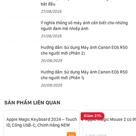
bắt đầu
iPhone 16 Pro
27/08/2025
iPhone 16 Pro Max
Ý nghĩa thông số máy ảnh cần biết cho những
iPhone 16
người đam mê nhiếp ảnh
iPhone 16 Plus
21/08/2025
iPhone 15 Pro
Hướng dẫn: Sử dụng Máy ảnh Canon EOS R50
iPhone 15 Pro Max
cho người mới (Phần 2)
iPhone 15
20/08/2025
iPhone 15 Plus
Hướng dẫn: Sử dụng Máy ảnh Canon EOS R50
iPhone 14 Pro
cho người mới (Phần 1)
iPhone 14 Pro Max
20/08/2025
iPhone 14
iPhone 14 Plus
SẢN PHẨM LIÊN QUAN
iPhone 13 Pro
iPhone 13 Pro Max
Giảm 21%
Apple Magic Keyboard 2024 – Touch
Apple Magic Mouse 2 cũ 
iPhone 13 mini
ID, Cổng USB-C, Chính Hãng NEW
iPhone 13
1.200.000₫