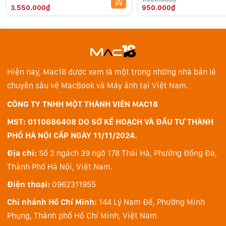
Các Phiên Bản iPad
3.550.000₫
950.000₫
iPad Pro 13 inch (M4)
iPad Pro 12,9 inch (thế hệ thứ 6)
iPad Pro 12,9 inch (thế hệ thứ 5)
iPad Pro 12,9 inch (thế hệ thứ 4)
Hiện nay, Mac18 được xem là một trong những nhà bán lẻ
iPad Pro 12,9 inch (thế hệ thứ 3)
chuyên sâu về MacBook và Máy ảnh tại Việt Nam.
iPad Pro 12,9 inch (thế hệ thứ 2)
CÔNG TY TNHH MỘT THÀNH VIÊN MAC18
iPad Pro 12,9 inch (thế hệ thứ 1)
MST: 0110886408 DO SỞ KẾ HOẠCH VÀ ĐẦU TƯ THÀNH
iPad Pro 11 inch (M4)
PHỐ HÀ NỘI CẤP NGÀY 11/11/2024.
iPad Pro 11 inch (thế hệ thứ 4)
iPad Pro 11 inch (thế hệ thứ 3)
Địa chỉ:
Số 2 ngách 39 ngõ 178 Thái Hà, Phường Đống Đa,
iPad Pro 11 inch (thế hệ thứ 2)
Thành Phố Hà Nội, Việt Nam.
iPad Pro 11 inch (thế hệ thứ 1)
Điện thoại:
0962311955
iPad Air 13 inch (M2)
Chi nhánh Hồ Chí Minh:
144 Lý Nam Đế, Phường Minh
iPad Air 11 inch (M2)
Phụng, Thành phố Hồ Chí Minh, Việt Nam
iPad Air (thế hệ thứ 5)