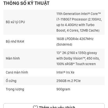
THÔNG SỐ KỸ THUẬT
11th Generation Intel® Core™
i7-1180G7 Processor (2.10GHz,
Bộ xử lý CPU
up to 4.40GHz with Turbo
Boost, 4 Cores, 12MB Cache)
16GB LPDDR4x 4267MHz
Bộ nhớ RAM
(Soldered)
13″ 2K (2160 x 1350) glossy
Màn hình
with Dolby Vision™, 450 nits,
100% sRGB* Touch screen
Card màn hình
Intel® Irs Xe
Ổ cứng
256GB m.2 PCIe
Trọng lượng
900gram
Thêm vào yêu thích