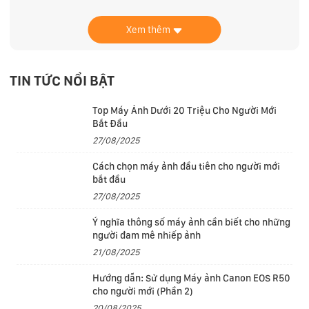
pin ấn tượng và chất lượng hình ảnh tuyệt vời. Được
Xem thêm
trang bị chip xử lý Intel thế hệ 11 mới nhất,
ThinkPad
X1 Nano Gen 1
hứa hẹn mang đến trải nghiệm máy
tính cá nhân vượt trội.
TIN TỨC NỔI BẬT
Thiết kế chất liệu cao cấp
Top Máy Ảnh Dưới 20 Triệu Cho Người Mới
Lenovo ThinkPad X1 Nano Gen 1
Bắt Đầu
là mẫu laptop nhẹ
27/08/2025
nhất của Lenovo, chỉ nặng dưới 1kg, giúp người dùng
dễ dàng mang theo làm việc ở bất kỳ đâu. Máy được
Cách chọn máy ảnh đầu tiên cho người mới
chế tác từ hợp kim nhôm và magie, đảm bảo độ bền và
bắt đầu
27/08/2025
chất lượng.
Ý nghĩa thông số máy ảnh cần biết cho những
người đam mê nhiếp ảnh
21/08/2025
Hướng dẫn: Sử dụng Máy ảnh Canon EOS R50
cho người mới (Phần 2)
20/08/2025