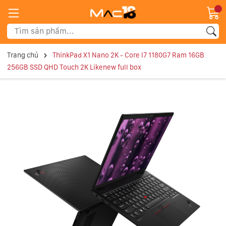
Trang chủ
ThinkPad X1 Nano 2K - Core I7 1180G7 Ram 16GB
256GB SSD QHD Touch 2K Likenew full box