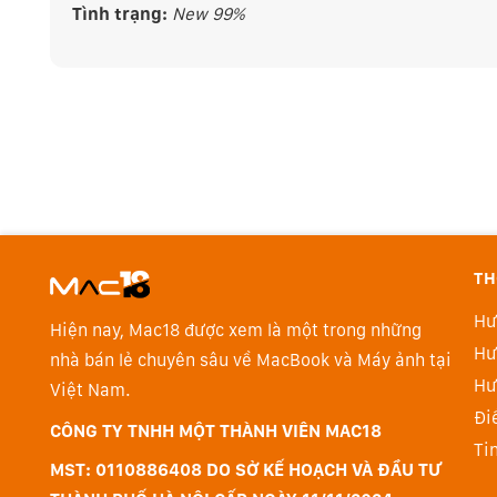
Tình trạng:
New 99%
TH
Hư
Hiện nay, Mac18 được xem là một trong những
Hư
nhà bán lẻ chuyên sâu về MacBook và Máy ảnh tại
Hư
Việt Nam.
Đi
CÔNG TY TNHH MỘT THÀNH VIÊN MAC18
Ti
MST: 0110886408 DO SỞ KẾ HOẠCH VÀ ĐẦU TƯ