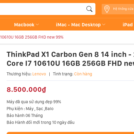
Hệ thống cửa
Macbook
iMac - Mac Desktop
iPad
I7 10610U 16GB 256GB FHD new 99%
ThinkPad X1 Carbon Gen 8 14 inch -
Core I7 10610U 16GB 256GB FHD n
Thương hiệu:
Lenovo
|
Tình trạng:
Còn hàng
8.500.000₫
Máy đã qua sử dụng đẹp 99%
Phụ kiện : Máy , Sạc ,Balo
Bảo hành 06 Tháng
Bảo Hành đổi mới trong 10 ngày đầu