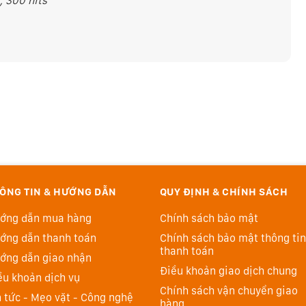
, 300 nits
ÔNG TIN & HƯỚNG DẪN
QUY ĐỊNH & CHÍNH SÁCH
ớng dẫn mua hàng
Chính sách bảo mật
ớng dẫn thanh toán
Chính sách bảo mật thông tin
thanh toán
ớng dẫn giao nhận
Điều khoản giao dịch chung
ều khoản dịch vụ
Chính sách vận chuyển giao
n tức - Mẹo vặt - Công nghệ
hàng