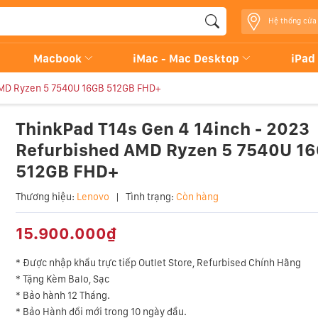
Hệ thống cửa
Macbook
iMac - Mac Desktop
iPad
 AMD Ryzen 5 7540U 16GB 512GB FHD+
ThinkPad T14s Gen 4 14inch - 2023
Refurbished AMD Ryzen 5 7540U 1
512GB FHD+
Thương hiệu:
Lenovo
|
Tình trạng:
Còn hàng
15.900.000₫
* Được nhập khẩu trực tiếp Outlet Store, Refurbised Chính Hãng
* Tặng Kèm Balo, Sạc
* Bảo hành 12 Tháng.
* Bảo Hành
đổi mới trong 10 ngày đầu.