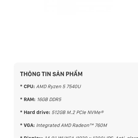
THÔNG TIN SẢN PHẨM
* CPU:
AMD Ryzen 5 7540U
* RAM:
16GB DDR5
* Hard drive:
512GB M.2 PCIe NVMe®
* VGA:
Integrated AMD Radeon™ 760M