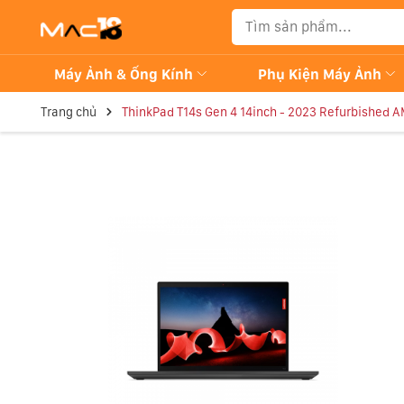
Máy Ảnh & Ống Kính
Phụ Kiện Máy Ảnh
Trang chủ
ThinkPad T14s Gen 4 14inch - 2023 Refurbished