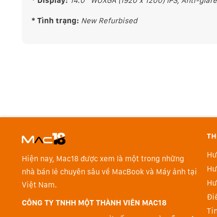
* Display:
14.0'' WUXGA (1920 x 1200) IPS, Anti-glare
* Tình trạng:
New Refurbised
TH
Hư
Hiện nay, Mac18 được xem là một trong những
Hư
nhà bán lẻ chuyên sâu về MacBook và Máy ảnh tại
Hư
Việt Nam.
Đi
CÔNG TY TNHH MỘT THÀNH VIÊN MAC18
Ti