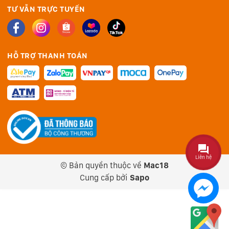
TƯ VẪN TRỰC TUYẾN
HỖ TRỢ THANH TOÁN
Liên hệ
© Bản quyền thuộc về
Mac18
Cung cấp bởi
Sapo