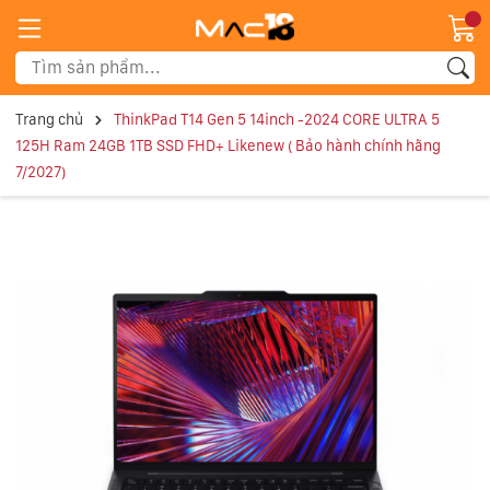
Trang chủ
ThinkPad T14 Gen 5 14inch -2024 CORE ULTRA 5
125H Ram 24GB 1TB SSD FHD+ Likenew ( Bảo hành chính hãng
7/2027)