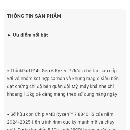
THÔNG TIN SẢN PHẨM
► Ưu điểm nổi bật
• ThinkPad P14s Gen 5 Ryzen 7 được chế tác cao cấp
với vỏ nhôm kết hợp carbon và khung magie siêu bền
đạt chứng chỉ độ bền quân đội Mỹ, máy khá nhẹ chỉ
khoảng 1.3kg dễ dàng mang theo sử dụng hàng ngày
• Sở hữu con Chip AMD Ryzen™ 7 8840HS của năm
2024-2025 tiến trình 4nm cực kỳ mạnh mẽ và chạy
mát, Turbo lên đến 5.1GHz với 16CPU dùng mượt các