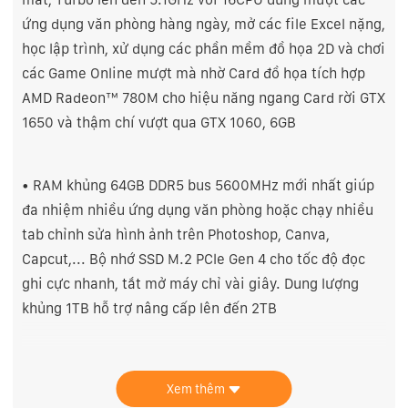
ứng dụng văn phòng hàng ngày, mở các file Excel nặng,
học lập trình, xử dụng các phần mềm đồ họa 2D và chơi
các Game Online mượt mà nhờ Card đồ họa tích hợp
AMD Radeon™ 780M cho hiệu năng ngang Card rời GTX
1650 và thậm chí vượt qua GTX 1060, 6GB
• RAM khủng 64GB DDR5 bus 5600MHz mới nhất giúp
đa nhiệm nhiều ứng dụng văn phòng hoặc chạy nhiều
tab chỉnh sửa hình ảnh trên Photoshop, Canva,
Capcut,... Bộ nhớ SSD M.2 PCle Gen 4 cho tốc độ đọc
ghi cực nhanh, tắt mở máy chỉ vài giây. Dung lượng
khủng 1TB hỗ trợ nâng cấp lên đến 2TB
• Màn hình 2.8K chuẩn Oled (2880 x 1800) cho màu sắc
Xem thêm
tuyệt đẹp, với tần số quét cao 120Hz, chuẩn màu 100%