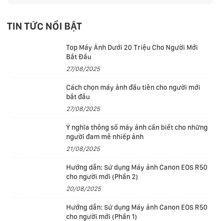
DCI-P3, chống chói, chống phản chiếu, chống nhòe
cùng độ sáng cao lên đến 400 nits, có chế độ hạn chế
TIN TỨC NỔI BẬT
ánh sáng xanh bảo vệ mắt
Top Máy Ảnh Dưới 20 Triệu Cho Người Mới
Bắt Đầu
• Có cảm biến vân tay 1 chạm nút nguồn, và bảo mật
27/08/2025
trên mainboard, có chốt khóa cam giúp bảo vệ quyền
Cách chọn máy ảnh đầu tiên cho người mới
riêng tư tốt hơn
bắt đầu
27/08/2025
• Trang bị nhiều cổng kết nối hiện đại như Thunderbolt
Ý nghĩa thông số máy ảnh cần biết cho những
người đam mê nhiếp ảnh
4 Type-C, HDMI, cổng mạng LAN, USB-A siêu tốc, Jack
21/08/2025
tai nghe giúp người dùng kết nối với nhiều thiết bị
khác nhau. Đi kèm Wifi 6E, Bluetooth 5.3 băng thông
Hướng dẫn: Sử dụng Máy ảnh Canon EOS R50
cho người mới (Phần 2)
cao, ổn định
20/08/2025
Hướng dẫn: Sử dụng Máy ảnh Canon EOS R50
• Pin lâu 5/7 giờ sử dụng, hỗ trợ sạc nhanh chỉ 60 phút
cho người mới (Phần 1)