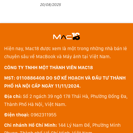
đạt 80% Pin.
20/08/2025
Hiện nay, Mac18 được xem là một trong những nhà bán lẻ
chuyên sâu về MacBook và Máy ảnh tại Việt Nam.
CÔNG TY TNHH MỘT THÀNH VIÊN MAC18
MST: 0110886408 DO SỞ KẾ HOẠCH VÀ ĐẦU TƯ THÀNH
PHỐ HÀ NỘI CẤP NGÀY 11/11/2024.
Địa chỉ:
Số 2 ngách 39 ngõ 178 Thái Hà, Phường Đống Đa,
► Thiết kế thanh lịch chuẩn Doanh nhân cao cấp
Thành Phố Hà Nội, Việt Nam.
Điện thoại:
0962311955
Chi nhánh Hồ Chí Minh:
144 Lý Nam Đế, Phường Minh