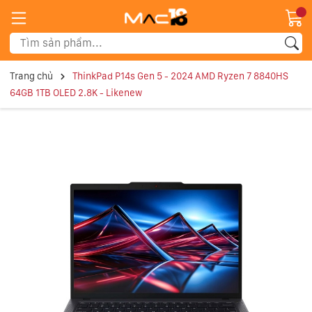
Trang chủ
ThinkPad P14s Gen 5 - 2024 AMD Ryzen 7 8840HS
64GB 1TB OLED 2.8K - Likenew