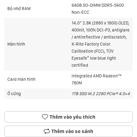
64GB SO-DIMM DDR5-5600
Bộ nhớ RAM
Non-ECC
14.0″ 2.8K (2880 x 1800) OLED,
400nit, 100% DCI-P3, antiglare
/ antireflective / antiscratch,
Màn hình
X-Rite Factory Color
Calibration (FCC), TÜV
®
Eyesafe
low blue light
certified
Integrated AMD Radeon™
Card màn hình
780M
Ổ cứng
1TB SSD M.2 2280 PCIe® 4.0×4
Thêm vào yêu thích
Thêm vào so sánh