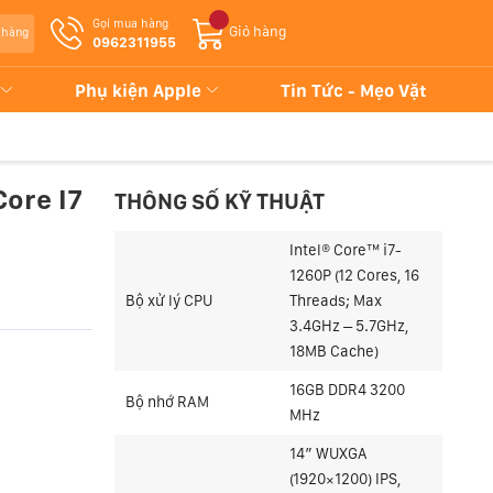
Gọi mua hàng
Giỏ hàng
 hàng
0962311955
Phụ kiện Apple
Tin Tức - Mẹo Vặt
ore I7
THÔNG SỐ KỸ THUẬT
Intel® Core™ i7-
1260P (12 Cores, 16
Bộ xử lý CPU
Threads; Max
3.4GHz – 5.7GHz,
18MB Cache)
16GB DDR4 3200
Bộ nhớ RAM
MHz
14″ WUXGA
(1920×1200) IPS,