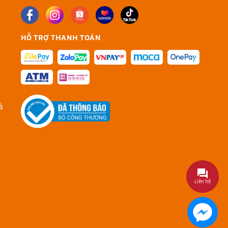
HỖ TRỢ THANH TOÁN
ả
Liên hệ