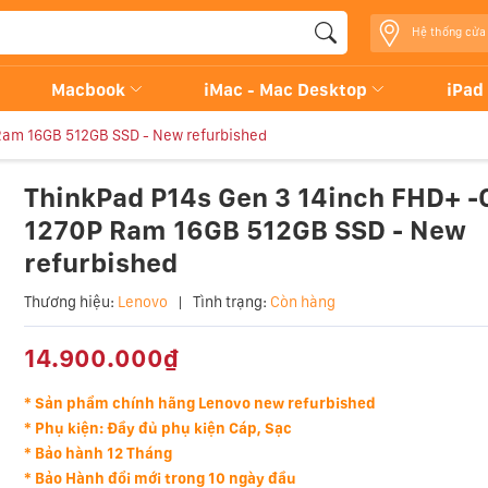
Hệ thống cửa
Macbook
iMac - Mac Desktop
iPad
 Ram 16GB 512GB SSD - New refurbished
ThinkPad P14s Gen 3 14inch FHD+ -C
1270P Ram 16GB 512GB SSD - New
refurbished
Thương hiệu:
Lenovo
|
Tình trạng:
Còn hàng
14.900.000₫
* Sản phẩm chính hãng Lenovo new refurbished
* Phụ kiện: Đầy đủ phụ kiện Cáp, Sạc
* Bảo hành 12 Tháng
* Bảo Hành đổi mới trong 10 ngày đầu