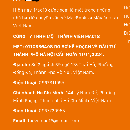
Hư
Hiện nay, Mac18 được xem là một trong những
Nói về độ bền thì khó có chiếc laptop Workstation n
Hư
nhà bán lẻ chuyên sâu về MacBook và Máy ảnh tại
ThinkPad P14s Gen 3. Phần khung máy tính được làm t
Hư
Việt Nam.
lại được làm từ chất liệu nhựa cao cấp. Sự kết hợp h
Đi
CÔNG TY TNHH MỘT THÀNH VIÊN MAC18
vô cùng chắn chắn, không bị flex ngay cả ở những k
Ti
chất liệu này cũng giúp trọng lượng máy tính giảm 
MST: 0110886408 DO SỞ KẾ HOẠCH VÀ ĐẦU TƯ
cân nặng 1.24kg, giúp người dùng thoải mái cầm và m
THÀNH PHỐ HÀ NỘI CẤP NGÀY 11/11/2024.
Địa chỉ:
Số 2 ngách 39 ngõ 178 Thái Hà, Phường
Thiết kế bản lề chắc chắn với độ hoàn thiện cao từ ch
Đống Đa, Thành Phố Hà Nội, Việt Nam.
này. Điều này cho phép người dùng có thể dễ dàng 
nào. Nhìn chung, chất lượng build ThinkPad P14s Gen
Điện thoại:
0962311955
chiếc máy trạm này.
Chi nhánh Hồ Chí Minh:
144 Lý Nam Đế, Phường
Minh Phụng, Thành phố Hồ Chí Minh, Việt Nam
Màn hình cho chất lượng hiển thị chân t
Điện thoại:
0987720955
Cũng giống như người tiền nhiệm, ThinkPad P14s Ge
trong đó cao nhất là màn hình có độ phân giải 4K siê
Email:
tacvumac18@gmail.com
giá chi tiết màn hình 14 inch với độ phân giải WUXGA