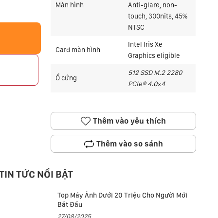
Màn hình
Anti-glare, non-
touch, 300nits, 45%
NTSC
Intel Iris Xe
Card màn hình
Graphics eligible
512 SSD M.2 2280
p
Ổ cứng
PCIe® 4.0×4
Thêm vào yêu thích
Thêm vào so sánh
TIN TỨC NỔI BẬT
Top Máy Ảnh Dưới 20 Triệu Cho Người Mới
Bắt Đầu
27/08/2025