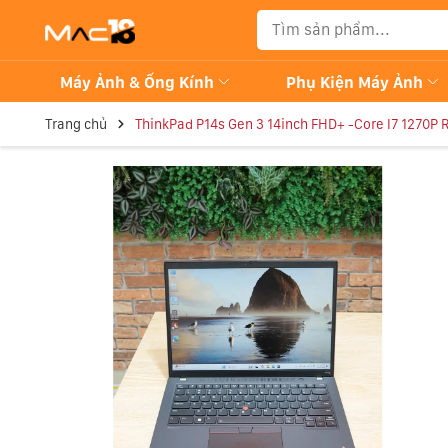
Máy Ảnh & Ống Kính
Phụ Kiện Máy Ảnh
Trang chủ
ThinkPad P14s Gen 3 14inch FHD+ -Core I7 1270P