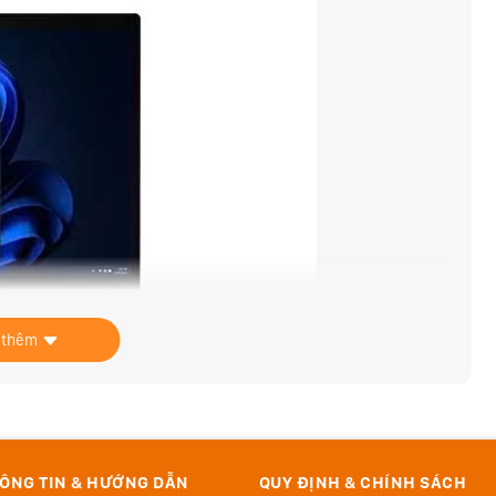
 thêm
ÔNG TIN & HƯỚNG DẪN
QUY ĐỊNH & CHÍNH SÁCH